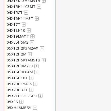
04Х14К13Н4М3ТВ
04Х15Н11С3МТ
04Х15СТ
04Х16Н11М3Т
04Х17Т
04Х18Н10
04Х19МАФТ
04Х25Н5М2
05Х12Н2К3М2АФ
05Х12Н2М
05Х12Н5К14М5ТВ
05Х12Н9М2С3
05Х15Н9Г6АМ
05Х18Н10Т
05Х20Н15АГ6
05Х20Н32Т
05Х21Н12Г2БРЧ
05ХГБ
05ХН46МВБЧ