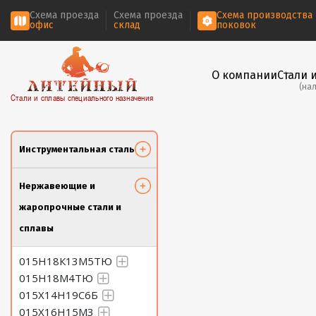
Схема проезда
Схема проезда
Схема производства
офис
склад
поковок
О компании
Стали 
(на
Стали и сплавы специального назначения
Инструментальная сталь
Нержавеющие и
жаропрочные стали и
сплавы
015Н18К13М5ТЮ
015Н18М4ТЮ
015Х14Н19С6Б
015Х16Н15М3