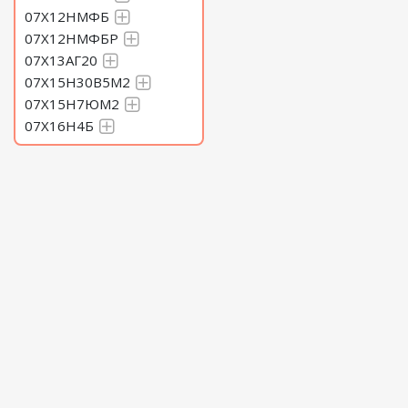
07Х12НМФБ
07Х12НМФБР
07Х13АГ20
07Х15Н30В5М2
07Х15Н7ЮМ2
07Х16Н4Б