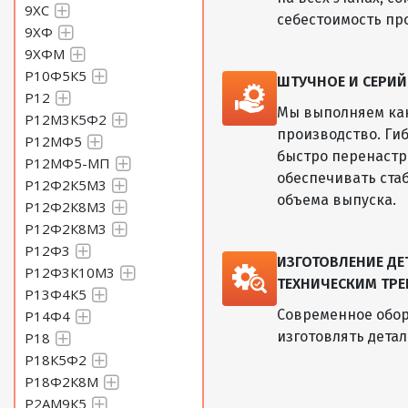
9ХС
себестоимость пр
9ХФ
9ХФМ
Р10Ф5К5
ШТУЧНОЕ И СЕРИ
Р12
Мы выполняем как
Р12М3К5Ф2
производство. Ги
Р12МФ5
быстро перенастр
Р12МФ5-МП
обеспечивать ста
Р12Ф2К5М3
объема выпуска.
Р12Ф2К8М3
Р12Ф2К8М3
Р12Ф3
ИЗГОТОВЛЕНИЕ Д
Р12Ф3К10М3
ТЕХНИЧЕСКИМ ТРЕ
Р13Ф4К5
Современное обор
Р14Ф4
изготовлять дета
Р18
Р18К5Ф2
Р18Ф2К8М
Р2АМ9К5