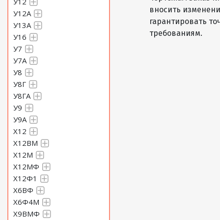
У12
вносить изменени
У12А
гарантировать то
У13А
требованиям.
У16
У7
У7А
У8
У8Г
У8ГА
У9
У9А
Х12
Х12ВМ
Х12М
Х12МФ
Х12Ф1
Х6ВФ
Х6Ф4М
Х9ВМФ