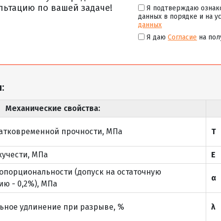
льтацию по вашей задаче!
Я подтверждаю ознак
данных в порядке и на у
данных
Я даю
Согласие
на пол
:
Механические свойства:
атковременной прочности, МПа
Т
кучести, МПа
Е
опорциональности (допуск на остаточную
α
ю - 0,2%), МПа
ьное удлинение при разрыве, %
λ