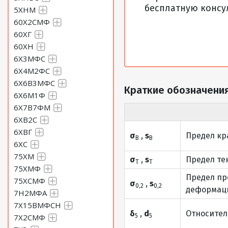
бесплатную консу
5ХНМ
60Х2СМФ
60ХГ
60ХН
6Х3МФС
6Х4М2ФС
6Х6В3МФС
Краткие обозначения
6Х6М1Ф
6Х7В7ФМ
6ХВ2С
6ХВГ
σ
,
s
Предел кр
В
В
6ХС
75ХМ
σ
,
s
Предел те
Т
Т
75ХМФ
Предел пр
75ХСМФ
σ
,
s
0,2
0,2
деформаци
7Н2МФА
7Х15ВМФСН
δ
,
d
Относител
7Х2СМФ
5
5