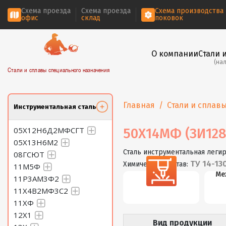
Схема проезда
Схема проезда
Схема производства
офис
склад
поковок
О компании
Стали 
(на
Стали и сплавы специального назначения
Главная
Стали и сплав
Инструментальная сталь
05Х12Н6Д2МФСГТ
50Х14МФ (ЗИ128
05Х13Н6М2
Сталь инструментальная леги
08ГСЮТ
ТУ 14-13
Химический состав:
11М5Ф
Резка
Ме
11Р3АМ3Ф2
11Х4В2МФ3С2
11ХФ
12Х1
Вид продукции