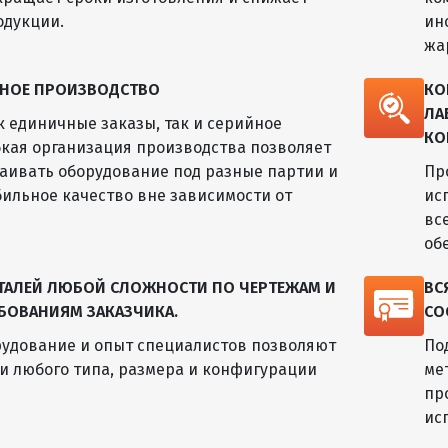
одукции.
ин
жа
ЙНОЕ ПРОИЗВОДСТВО
КО
ЛА
 единичные заказы, так и серийное
КО
бкая организация производства позволяет
аивать оборудование под разные партии и
Пр
бильное качество вне зависимости от
ис
вс
об
ЕТАЛЕЙ ЛЮБОЙ СЛОЖНОСТИ ПО ЧЕРТЕЖАМ И
ВС
БОВАНИЯМ ЗАКАЗЧИКА.
СО
удование и опыт специалистов позволяют
По
ли любого типа, размера и конфигурации
ме
пр
ис