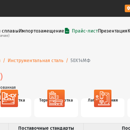
и сплавы
Импортозамещение
Прайс-лист
Презентация
личие)
ы
Инструментальная сталь
50Х14МФ
)
рованная
0-280-96
х. обработка
Термообработка
Лаб. испытания
Поставочные стандарты
По