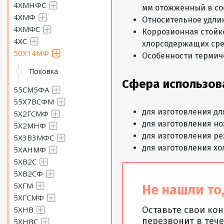
4ХМНФС
мм отожженный в сос
4ХМФ
Относительное удли
4ХМФС
Коррозионная стойко
4ХС
хлорсодержащих сре
50Х14МФ
Особенности термич
Поковка
Сфера использов
55СМ5ФА
55Х7ВСФМ
для изготовления дл
5Х2ГСМФ
для изготовления но
5Х2МНФ
для изготовления р
5Х3В3МФС
для изготовления хо
5ХАНМФ
5ХВ2С
5ХВ2СФ
5ХГМ
Не нашли то,
5ХГСМФ
5ХНВ
Оставьте свои ко
перезвонит в тече
5ХНВС