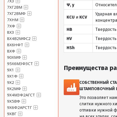
7Х3
Ψ, y
Относител
7ХГ2ВМ
7ХГ2ВМФ
Ударная в
KCU
и
KCV
7ХНМ
концентра
7ХФ
HB
Твердость
8Х3
8Х4В2МФС2
HV
Твердость
8Х6НФТ
HSh
Твердость
8ХФ
90ХМФ
95Х6М3Ф3СТ
Преимущества ра
9Х1
9Х1Ф
9Х2
СОБСТВЕННЫЙ СТА
9Х2МФ
ШТАМПОВОЧНЫЙ ЦЕ
9Х4М3Ф2АГСТ
Это позволяет на
9Х5ВФ
слитки нужного хи
9Х6Ф2АРСТГ
отливки нужной ф
9ХВГ
на всех этапах, с