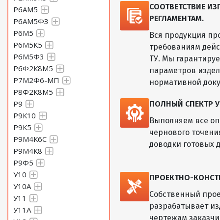
СООТВЕТСТВИЕ И
Р6АМ5
РЕГЛАМЕНТАМ.
Р6АМ5Ф3
Р6М5
Вся продукция пр
Р6М5К5
требованиям дейс
Р6М5Ф3
ТУ. Мы гарантиру
Р6Ф2К8М5
параметров изде
Р7М2Ф6-МП
нормативной док
Р8Ф2К8М5
Р9
ПОЛНЫЙ СПЕКТР У
Р9К10
Выполняем все оп
Р9К5
чернового точени
Р9М4К6С
доводки готовых д
Р9М4К8
Р9Ф5
У10
ПРОЕКТНО-КОНСТ
У10А
Собственный прое
У11
разрабатывает из
У11А
чертежам заказчик