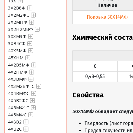
13Х
Наличие
3Х2В8Ф
3Х2М2ФС
Поковка 50Х14МФ
3Х2МНФ
3Х2Н2МВФ
3Х3М3Ф
Химический сост
3ХВ4СФ
40Х5МФ
45ХНМ
4Х2В5МФ
С
4Х2НМФ
0,48-0,55
1
4Х3ВМФ
4Х3М2ВФГС
4Х4ВМФС
Свойства
4Х5В2ФС
4Х5МФ1С
50Х14МФ обладает следу
4Х5МФС
4Х8В2
Твердость (лист гор
4ХВ2С
Предел текучести ил