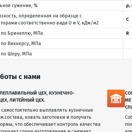
ьное сужение, %
ρ, 
язкость, определенная на образце с
С
торами соответственно вида U и V, кДж/м2
 по Бринеллю, МПа
R
 по Виккерсу, МПа
 по Шору, МПа
боты с нами
ЛЕПЛАВИЛЬНЫЙ ЦЕХ, КУЗНЕЧНО-
СО
Х, ЛИТЕЙНЫЙ ЦЕХ.
МЕ
СП
м самостоятельно выплавлять кузнечные
м.состава, ковать заготовки и получать
Со
ормы, что обеспечивает контроль качества
по
окращает сроки изготовления и снижает
ко