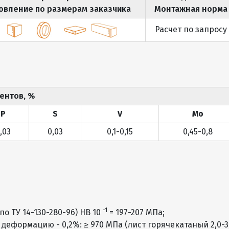
овление по размерам заказчика
Монтажная норма
Расчет по запросу
ентов, %
P
S
V
Mo
,03
0,03
0,1-0,15
0,45-0,8
-1
о ТУ 14-130-280-96) HB 10
= 197-207 МПа;
еформацию - 0,2%: ≥ 970 МПа (лист горячекатаный 2,0-3