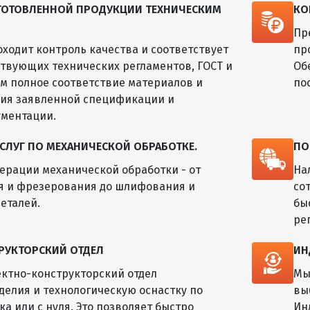
ЗГОТОВЛЕННОЙ ПРОДУКЦИИ ТЕХНИЧЕСКИМ
КО
Пр
оходит контроль качества и соответствует
пр
твующих технических регламентов, ГОСТ и
Об
ем полное соответствие материалов и
по
лия заявленной спецификации и
ументации.
СЛУГ ПО МЕХАНИЧЕСКОЙ ОБРАБОТКЕ.
ПО
ерации механической обработки - от
На
я и фрезерования до шлифования и
со
еталей.
бы
ре
РУКТОРСКИЙ ОТДЕЛ
ИН
ктно-конструкторский отдел
Мы
делия и технологическую оснастку по
вы
а или с нуля. Это позволяет быстро
Ин