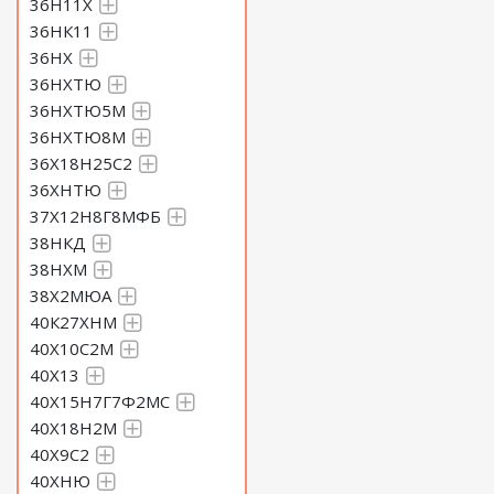
36Н11Х
36НК11
36НХ
36НХТЮ
36НХТЮ5М
36НХТЮ8М
36Х18Н25С2
36ХНТЮ
37Х12Н8Г8МФБ
38НКД
38НХМ
38Х2МЮА
40К27ХНМ
40Х10С2М
40Х13
40Х15Н7Г7Ф2МС
40Х18Н2М
40Х9С2
40ХНЮ