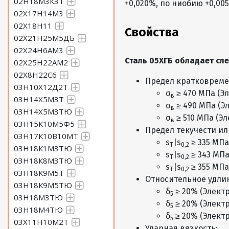
02Н18М3К3Т
+0,020%, по ниобию +0,00
02Х17Н14М3
02Х18Н11
Свойства
02Х21Н25М5ДБ
02Х24Н6АМ3
Сталь 05ХГБ обладает с
02Х25Н22АМ2
02Х8Н22С6
Предел кратковреме
03Н10Х12Д2Т
σ
≥ 470 МПа (Э
в
03Н14Х5М3Т
σ
≥ 490 МПа (Э
в
03Н14Х5М3ТЮ
σ
≥ 510 МПа (Э
в
03Н15К10М5Ф5
Предел текучести ил
03Н17К10В10МТ
s
|s
≥ 335 МПа
Т
0,2
03Н18К1М3ТЮ
s
|s
≥ 343 МПа
Т
0,2
03Н18К8М3ТЮ
s
|s
≥ 355 МПа
Т
0,2
03Н18К9М5Т
Относительное удлин
03Н18К9М5ТЮ
δ
≥ 20% (Элект
5
03Н18М3ТЮ
δ
≥ 20% (Элект
5
03Н18М4ТЮ
δ
≥ 20% (Элект
5
03Х11Н10М2Т
Ударная вязкость: