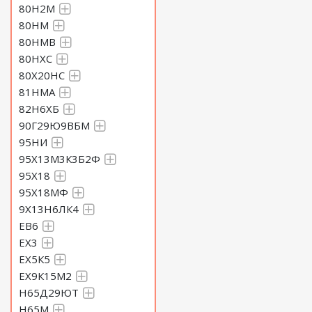
80Н2М
80НМ
80НМВ
80НХС
80Х20НС
81НМА
82Н6ХБ
90Г29Ю9ВБМ
95НИ
95Х13М3К3Б2Ф
95Х18
95Х18МФ
9Х13Н6ЛК4
ЕВ6
ЕХ3
ЕХ5К5
ЕХ9К15М2
Н65Д29ЮТ
Н65М