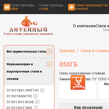
Схема проезда
Схема проезда
Схема производства
офис
склад
поковок
О компании
Стали 
(на
Стали и сплавы специального назначения
Главная
Стали и сплав
Инструментальная сталь
05ХГБ
Нержавеющие и
жаропрочные стали и
Сталь коррозионно-стойкая
ТУ 1380
сплавы
Химический состав:
Резка
Ме
015Н18К13М5ТЮ
015Н18М4ТЮ
015Х14Н19С6Б
015Х16Н15М3
Вид продукции