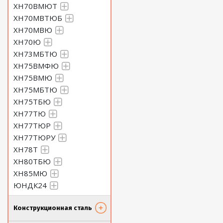
ХН70ВМЮТ
ХН70МВТЮБ
ХН70МВЮ
ХН70Ю
ХН73МБТЮ
ХН75ВМФЮ
ХН75ВМЮ
ХН75МБТЮ
ХН75ТБЮ
ХН77ТЮ
ХН77ТЮР
ХН77ТЮРУ
ХН78Т
ХН80ТБЮ
ХН85МЮ
ЮНДК24
Конструкционная сталь