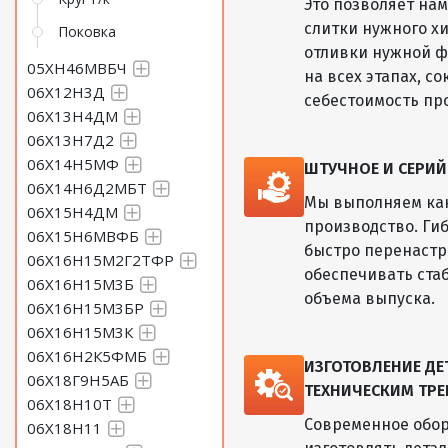
Это позволяет на
слитки нужного хи
Поковка
отливки нужной ф
05ХН46МВБЧ
на всех этапах, с
06Х12Н3Д
себестоимость пр
06Х13Н4ДМ
06Х13Н7Д2
06Х14Н5МФ
ШТУЧНОЕ И СЕРИ
06Х14Н6Д2МБТ
Мы выполняем как
06Х15Н4ДМ
производство. Ги
06Х15Н6МВФБ
быстро перенастр
06Х16Н15М2Г2ТФР
обеспечивать ста
06Х16Н15М3Б
объема выпуска.
06Х16Н15М3БР
06Х16Н15М3К
06Х16Н2К5ФМБ
ИЗГОТОВЛЕНИЕ Д
06Х18Г9Н5АБ
ТЕХНИЧЕСКИМ ТРЕ
06Х18Н10Т
Современное обор
06Х18Н11