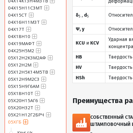
04Х14К13Н4М3ТВ
деформаци
04Х15Н11С3МТ
04Х15СТ
δ
,
d
Относител
5
5
04Х16Н11М3Т
04Х17Т
Ψ, y
Относител
04Х18Н10
Ударная в
KCU
и
KCV
04Х19МАФТ
концентра
04Х25Н5М2
HB
Твердость
05Х12Н2К3М2АФ
05Х12Н2М
HV
Твердость
05Х12Н5К14М5ТВ
HSh
Твердость
05Х12Н9М2С3
05Х15Н9Г6АМ
05Х18Н10Т
Преимущества ра
05Х20Н15АГ6
05Х20Н32Т
05Х21Н12Г2БРЧ
СОБСТВЕННЫЙ СТА
05ХГБ
ШТАМПОВОЧНЫЙ ЦЕ
Круг г/к