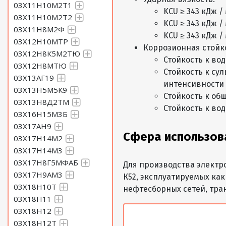
03Х11Н10М2Т1
KCU ≥ 343 кДж /
03Х11Н10М2Т2
KCU ≥ 343 кДж /
03Х11Н8М2Ф
KCU ≥ 343 кДж /
03Х12Н10МТР
Коррозионная стойк
03Х12Н8К5М2ТЮ
Стойкость к во
03Х12Н8МТЮ
Стойкость к су
03Х13АГ19
интенсивности 
03Х13Н5М5К9
Стойкость к общ
03Х13Н8Д2ТМ
Стойкость к во
03Х16Н15М3Б
03Х17АН9
Сфера использов
03Х17Н14М2
03Х17Н14М3
03Х17Н8Г5МФАБ
Для производства элект
03Х17Н9АМ3
К52, эксплуатируемых ка
03Х18Н10Т
нефтесборных сетей, тра
03Х18Н11
03Х18Н12
03Х18Н12Т