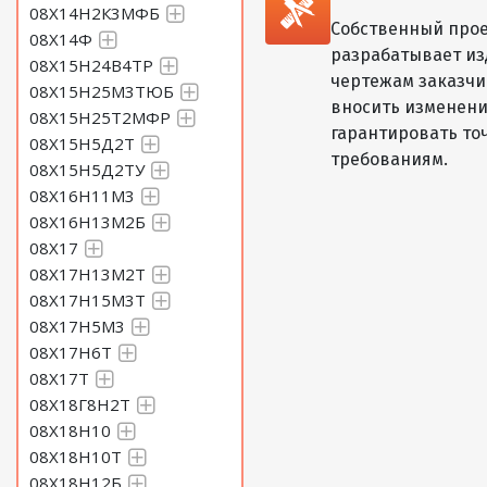
08Х14Н2К3МФБ
Собственный прое
08Х14Ф
разрабатывает из
08Х15Н24В4ТР
чертежам заказчик
08Х15Н25М3ТЮБ
вносить изменени
08Х15Н25Т2МФР
гарантировать то
08Х15Н5Д2Т
требованиям.
08Х15Н5Д2ТУ
08Х16Н11М3
08Х16Н13М2Б
08Х17
08Х17Н13М2Т
08Х17Н15М3Т
08Х17Н5М3
08Х17Н6Т
08Х17Т
08Х18Г8Н2Т
08Х18Н10
08Х18Н10Т
08Х18Н12Б