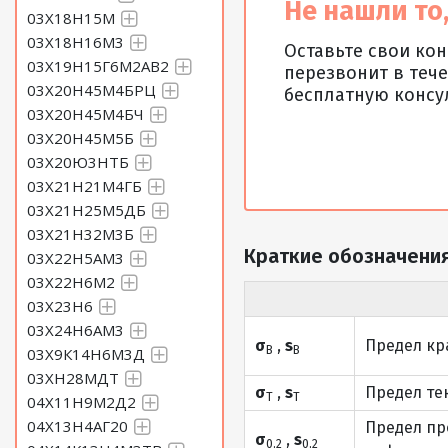
Не нашли то,
03Х18Н15М
03Х18Н16М3
Оставьте свои ко
03Х19Н15Г6М2АВ2
перезвонит в тече
03Х20Н45М4БРЦ
бесплатную консу
03Х20Н45М4БЧ
03Х20Н45М5Б
03Х20Ю3НТБ
03Х21Н21М4ГБ
03Х21Н25М5ДБ
03Х21Н32М3Б
Краткие обозначения
03Х22Н5АМ3
03Х22Н6М2
03Х23Н6
03Х24Н6АМ3
σ
,
s
Предел кр
В
В
03Х9К14Н6М3Д
03ХН28МДТ
σ
,
s
Предел те
Т
Т
04Х11Н9М2Д2
04Х13Н4АГ20
Предел пр
σ
,
s
0,2
0,2