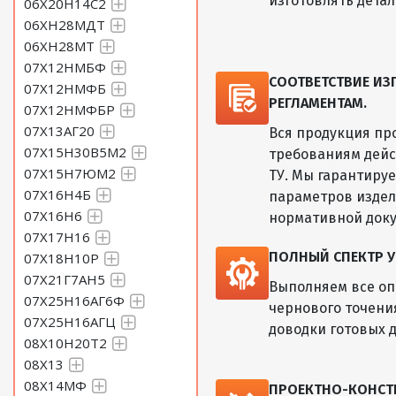
изготовлять дета
06Х20Н14С2
06ХН28МДТ
06ХН28МТ
07Х12НМБФ
СООТВЕТСТВИЕ И
07Х12НМФБ
РЕГЛАМЕНТАМ.
07Х12НМФБР
07Х13АГ20
Вся продукция пр
07Х15Н30В5М2
требованиям дейс
07Х15Н7ЮМ2
ТУ. Мы гарантиру
07Х16Н4Б
параметров изде
07Х16Н6
нормативной док
07Х17Н16
ПОЛНЫЙ СПЕКТР У
07Х18Н10Р
07Х21Г7АН5
Выполняем все оп
07Х25Н16АГ6Ф
чернового точени
07Х25Н16АГЦ
доводки готовых д
08Х10Н20Т2
08Х13
08Х14МФ
ПРОЕКТНО-КОНСТ