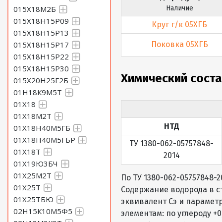
015Х18М2Б
Наличие
015Х18Н15Р09
Круг г/к 05ХГБ
015Х18Н15Р13
015Х18Н15Р17
Поковка 05ХГБ
015Х18Н15Р22
015Х18Н15Р30
Химический соста
015Х20Н25Г2Б
01Н18К9М5Т
01Х18
01Х18М2Т
НТД
01Х18Н40М5ГБ
01Х18Н40М5ГБР
ТУ 1380-062-05757848-
01Х18Т
2014
01Х19Ю3БЧ
01Х25М2Т
По ТУ 1380-062-05757848-
01Х25Т
Содержание водорода в ст
01Х25ТБЮ
эквивалент Сэ и парамет
02Н15К10М5Ф5
элементам: по углероду +0