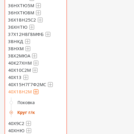
36НХТЮ5М
36НХТЮ8М
36Х18Н25С2
36ХНТЮ
37Х12Н8Г8МФБ
38НКД
38НХМ
38Х2МЮА
40К27ХНМ
40Х10С2М
40Х13
40Х15Н7Г7Ф2МС
40Х18Н2М
Поковка
Круг г/к
40Х9С2
40ХНЮ