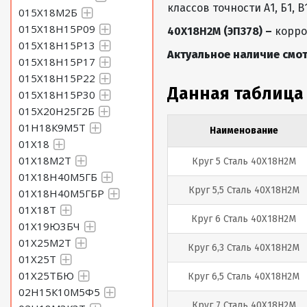
классов точности А1, Б1, В1
015Х18М2Б
015Х18Н15Р09
40Х18Н2М (ЭП378) –
корро
015Х18Н15Р13
Актуальное наличие смот
015Х18Н15Р17
015Х18Н15Р22
Данная таблица
015Х18Н15Р30
015Х20Н25Г2Б
01Н18К9М5Т
Наименование
01Х18
01Х18М2Т
Круг 5 Сталь 40Х18Н2М
01Х18Н40М5ГБ
Круг 5,5 Сталь 40Х18Н2М
01Х18Н40М5ГБР
01Х18Т
Круг 6 Сталь 40Х18Н2М
01Х19Ю3БЧ
01Х25М2Т
Круг 6,3 Сталь 40Х18Н2М
01Х25Т
01Х25ТБЮ
Круг 6,5 Сталь 40Х18Н2М
02Н15К10М5Ф5
Круг 7 Сталь 40Х18Н2М