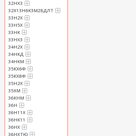
32НХ3
32Х13Н6К3М2БДЛТ
33Н2Х
33Н5Х
33НК
33НХ3
34Н2Х
34НКД
34НКМ
35КХ6Ф
35КХ8Ф
35Н2Х
35ХМ
36КНМ
36Н
36Н11Х
36НК11
36НХ
36НХТЮ