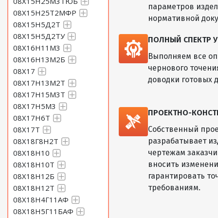
08Х15Н25М3ТЮБ
параметров изде
08Х15Н25Т2МФР
нормативной док
Круг 115 Сталь 40Х18Н2М
08Х15Н5Д2Т
08Х15Н5Д2ТУ
ПОЛНЫЙ СПЕКТР У
Круг 120 Сталь 40Х18Н2М
08Х16Н11М3
Выполняем все оп
08Х16Н13М2Б
Круг 125 Сталь 40Х18Н2М
чернового точени
08Х17
доводки готовых д
Круг 130 Сталь 40Х18Н2М
08Х17Н13М2Т
08Х17Н15М3Т
Круг 135 Сталь 40Х18Н2М
08Х17Н5М3
ПРОЕКТНО-КОНСТ
08Х17Н6Т
Круг 140 Сталь 40Х18Н2М
08Х17Т
Собственный прое
08Х18Г8Н2Т
разрабатывает из
Круг 145 Сталь 40Х18Н2М
08Х18Н10
чертежам заказчик
Круг 150 Сталь 40Х18Н2М
08Х18Н10Т
вносить изменени
08Х18Н12Б
гарантировать то
Круг 155 Сталь 40Х18Н2М
08Х18Н12Т
требованиям.
08Х18Н4Г11АФ
Круг 160 Сталь 40Х18Н2М
08Х18Н5Г11БАФ