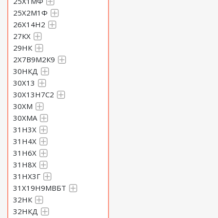
25Х1МФ
25Х2М1Ф
26Х14Н2
27КХ
29НК
2Х7В9М2К9
30НКД
30Х13
30Х13Н7С2
30ХМ
30ХМА
31Н3Х
31Н4Х
31Н6Х
31Н8Х
31НХ3Г
31Х19Н9МВБТ
32НК
32НКД