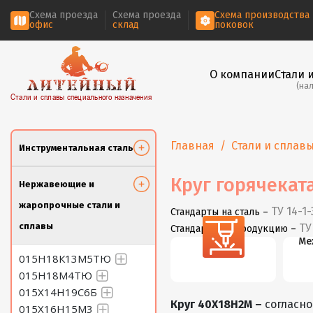
Схема проезда
Схема проезда
Схема производства
офис
склад
поковок
О компании
Стали 
(на
Стали и сплавы специального назначения
Главная
Стали и сплав
Инструментальная сталь
Круг горячекат
Нержавеющие и
жаропрочные стали и
ТУ 14-1-
Стандарты на сталь –
сплавы
ТУ
Стандарты на продукцию –
Резка
Ме
015Н18К13М5ТЮ
015Н18М4ТЮ
015Х14Н19С6Б
Круг 40Х18Н2М –
согласно
015Х16Н15М3