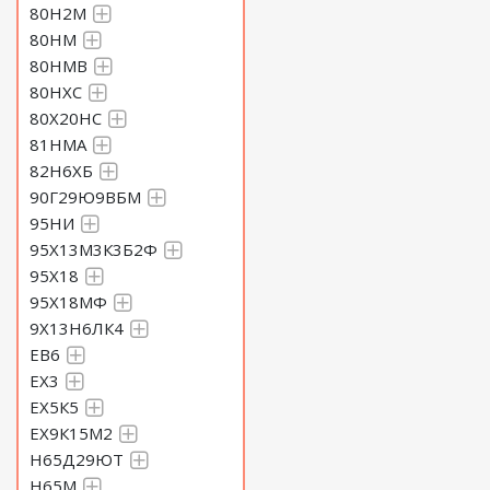
80Н2М
80НМ
80НМВ
80НХС
80Х20НС
81НМА
82Н6ХБ
90Г29Ю9ВБМ
95НИ
95Х13М3К3Б2Ф
95Х18
95Х18МФ
9Х13Н6ЛК4
ЕВ6
ЕХ3
ЕХ5К5
ЕХ9К15М2
Н65Д29ЮТ
Н65М