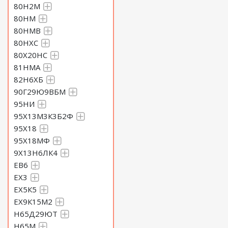
80Н2М
80НМ
80НМВ
80НХС
80Х20НС
81НМА
82Н6ХБ
90Г29Ю9ВБМ
95НИ
95Х13М3К3Б2Ф
95Х18
95Х18МФ
9Х13Н6ЛК4
ЕВ6
ЕХ3
ЕХ5К5
ЕХ9К15М2
Н65Д29ЮТ
Н65М