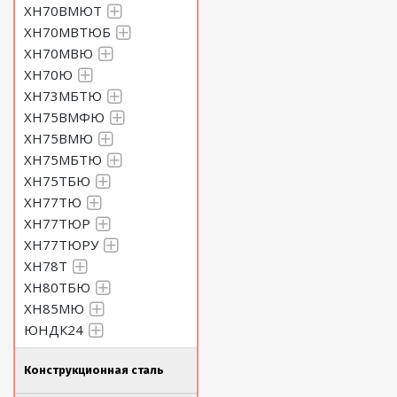
ХН70ВМЮТ
ХН70МВТЮБ
ХН70МВЮ
ХН70Ю
ХН73МБТЮ
ХН75ВМФЮ
ХН75ВМЮ
ХН75МБТЮ
ХН75ТБЮ
ХН77ТЮ
ХН77ТЮР
ХН77ТЮРУ
ХН78Т
ХН80ТБЮ
ХН85МЮ
ЮНДК24
Конструкционная сталь