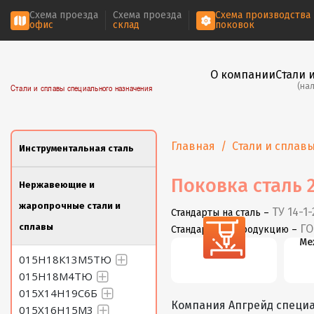
Схема проезда
Схема проезда
Схема производства
офис
склад
поковок
О компании
Стали 
(на
Стали и сплавы специального назначения
Главная
Стали и сплав
Инструментальная сталь
Поковка сталь 
Нержавеющие и
жаропрочные стали и
ТУ 14-1-
Стандарты на сталь –
сплавы
ГО
Стандарты на продукцию –
Резка
Ме
015Н18К13М5ТЮ
015Н18М4ТЮ
015Х14Н19С6Б
Компания Апгрейд специа
015Х16Н15М3