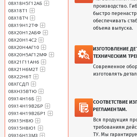
08Х18Н5Г12АБ
производство. Ги
08Х18Т1
быстро перенастр
08Х18ТЧ
обеспечивать ста
08Х19Н12ТФ
объема выпуска.
08Х20Н12АБФ
08Х20Н14С2
08Х20Н4АГ10
ИЗГОТОВЛЕНИЕ Д
08Х20Н5АГ12МФ
ТЕХНИЧЕСКИМ ТРЕ
08Х21Г11АН6
Современное обор
08Х21Н6М2Т
изготовлять дета
08Х22Н6Т
08ХГСДП
08ХН35ВТЮ
09Х14Н16Б
СООТВЕТСТВИЕ И
09Х14Н19В2БР
РЕГЛАМЕНТАМ.
09Х14Н19В2БР1
Вся продукция пр
09Х15Н8Ю
требованиям дейс
09Х15Н8Ю1
ТУ. Мы гарантиру
09Х16Н13М3