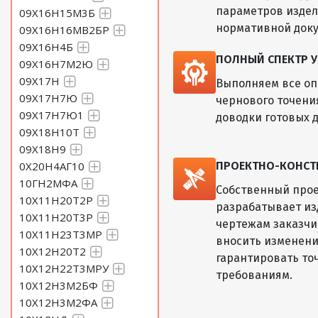
параметров изде
09Х16Н15М3Б
нормативной док
09Х16Н16МВ2БР
09Х16Н4Б
ПОЛНЫЙ СПЕКТР У
09Х16Н7М2Ю
09Х17Н
Выполняем все оп
09Х17Н7Ю
чернового точени
09Х17Н7Ю1
доводки готовых д
09Х18Н10Т
09Х18Н9
0Х20Н4АГ10
ПРОЕКТНО-КОНСТ
10ГН2МФА
Собственный прое
10Х11Н20Т2Р
разрабатывает из
10Х11Н20Т3Р
чертежам заказчик
10Х11Н23Т3МР
вносить изменени
10Х12Н20Т2
гарантировать то
10Х12Н22Т3МРУ
требованиям.
10Х12Н3М2БФ
10Х12Н3М2ФА