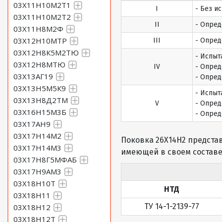
03Х11Н10М2Т1
I
- Без и
03Х11Н10М2Т2
II
- Опред
03Х11Н8М2Ф
03Х12Н10МТР
III
- Опред
03Х12Н8К5М2ТЮ
- Испыт
03Х12Н8МТЮ
IV
- Опред
03Х13АГ19
- Опред
03Х13Н5М5К9
- Испыт
03Х13Н8Д2ТМ
V
- Опред
03Х16Н15М3Б
- Опред
03Х17АН9
03Х17Н14М2
Поковка 26Х14Н2 предста
03Х17Н14М3
имеющей в своем составе
03Х17Н8Г5МФАБ
03Х17Н9АМ3
03Х18Н10Т
НТД
03Х18Н11
ТУ 14-1-2139-77
03Х18Н12
03Х18Н12Т