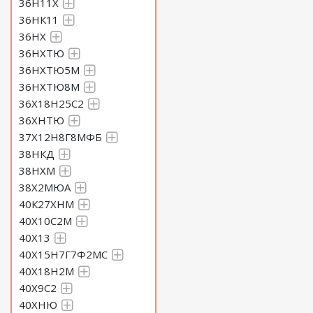
36Н11Х
36НК11
36НХ
36НХТЮ
36НХТЮ5М
36НХТЮ8М
36Х18Н25С2
36ХНТЮ
37Х12Н8Г8МФБ
38НКД
38НХМ
38Х2МЮА
40К27ХНМ
40Х10С2М
40Х13
40Х15Н7Г7Ф2МС
40Х18Н2М
40Х9С2
40ХНЮ