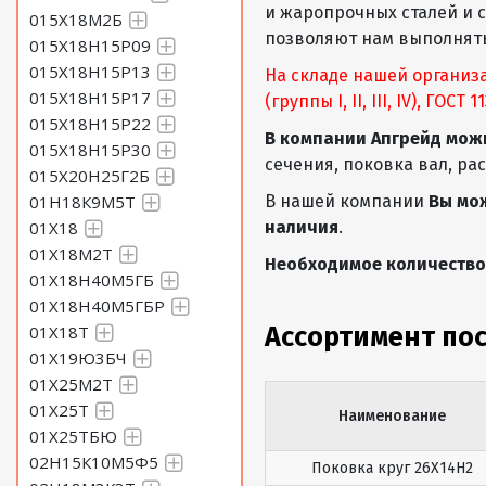
и жаропрочных сталей и 
015Х18М2Б
позволяют нам выполнять
015Х18Н15Р09
015Х18Н15Р13
На складе нашей организ
015Х18Н15Р17
(группы I, II, III, IV), ГОСТ
015Х18Н15Р22
В компании Апгрейд мож
015Х18Н15Р30
сечения, поковка вал, ра
015Х20Н25Г2Б
01Н18К9М5Т
В нашей компании
Вы мо
01Х18
наличия
.
01Х18М2Т
Необходимое количество
01Х18Н40М5ГБ
01Х18Н40М5ГБР
01Х18Т
Ассортимент по
01Х19Ю3БЧ
01Х25М2Т
01Х25Т
Наименование
01Х25ТБЮ
02Н15К10М5Ф5
Поковка круг 26Х14Н2