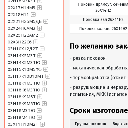
02Н18М3К3Т
Поковки прямоуг. сечени
02Х17Н14М3
26Х14Н2
02Х18Н11
Поковка вал 26Х14Н2
02Х21Н25М5ДБ
02Х24Н6АМ3
Поковка кольцо 26Х14Н2
02Х25Н22АМ2
02Х8Н22С6
По желанию зак
03Н10Х12Д2Т
03Н14Х5М3Т
- резка поковок;
03Н14Х5М3ТЮ
- механическая обработка
03Н15К10М5Ф5
03Н17К10В10МТ
- термообработка (отжиг, 
03Н18К1М3ТЮ
- разрушающие и неразру
03Н18К8М3ТЮ
испытания, МКК (испытан
03Н18К9М5Т
03Н18К9М5ТЮ
Сроки изготовле
03Н18М3ТЮ
03Н18М4ТЮ
03Х11Н10М2Т
Группа поковок
Виды и