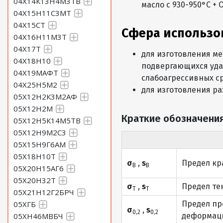
04Х14К13Н4М3ТВ
масло с 930-950°С + 
04Х15Н11С3МТ
04Х15СТ
Сфера использо
04Х16Н11М3Т
04Х17Т
для изготовления м
04Х18Н10
подвергающихся уда
04Х19МАФТ
слабоагрессивных с
04Х25Н5М2
для изготовления ра
05Х12Н2К3М2АФ
05Х12Н2М
Краткие обозначения
05Х12Н5К14М5ТВ
05Х12Н9М2С3
05Х15Н9Г6АМ
05Х18Н10Т
σ
,
s
Предел кр
В
В
05Х20Н15АГ6
05Х20Н32Т
σ
,
s
Предел те
Т
Т
05Х21Н12Г2БРЧ
05ХГБ
Предел пр
σ
,
s
0,2
0,2
05ХН46МВБЧ
деформаци