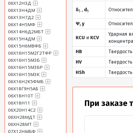
06Х12Н3Д
δ
,
d
Относител
06Х13Н4ДМ
5
5
06Х13Н7Д2
Ψ, y
Относител
06Х14Н5МФ
06Х14Н6Д2МБТ
Ударная в
KCU
и
KCV
06Х15Н4ДМ
концентра
06Х15Н6МВФБ
HB
Твердость
06Х16Н15М2Г2ТФР
06Х16Н15М3Б
HV
Твердость
06Х16Н15М3БР
HSh
Твердость
06Х16Н15М3К
06Х16Н2К5ФМБ
06Х18Г9Н5АБ
06Х18Н10Т
При заказе 
06Х18Н11
06Х20Н14С2
06ХН28МДТ
06ХН28МТ
07Х12НМБФ