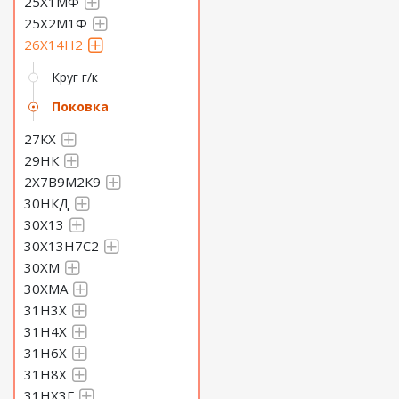
25Х1МФ
25Х2М1Ф
26Х14Н2
Круг г/к
Поковка
27КХ
29НК
2Х7В9М2К9
30НКД
30Х13
30Х13Н7С2
30ХМ
30ХМА
31Н3Х
31Н4Х
31Н6Х
31Н8Х
31НХ3Г