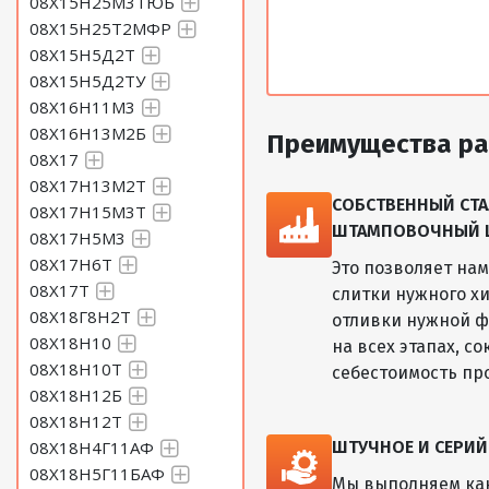
08Х15Н25М3ТЮБ
08Х15Н25Т2МФР
08Х15Н5Д2Т
08Х15Н5Д2ТУ
08Х16Н11М3
08Х16Н13М2Б
Преимущества ра
08Х17
08Х17Н13М2Т
СОБСТВЕННЫЙ СТА
08Х17Н15М3Т
ШТАМПОВОЧНЫЙ ЦЕ
08Х17Н5М3
08Х17Н6Т
Это позволяет на
08Х17Т
слитки нужного хи
08Х18Г8Н2Т
отливки нужной ф
08Х18Н10
на всех этапах, с
08Х18Н10Т
себестоимость пр
08Х18Н12Б
08Х18Н12Т
08Х18Н4Г11АФ
ШТУЧНОЕ И СЕРИ
08Х18Н5Г11БАФ
Мы выполняем как