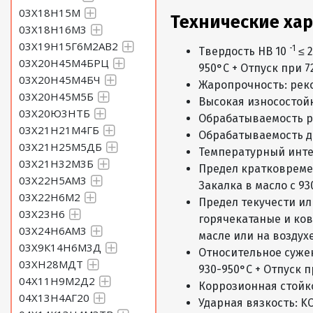
03Х18Н15М
Технические ха
03Х18Н16М3
03Х19Н15Г6М2АВ2
-1
Твердость HB 10
≤ 2
03Х20Н45М4БРЦ
950°С + Отпуск при 7
03Х20Н45М4БЧ
Жаропрочность: рек
03Х20Н45М5Б
Высокая износостойк
03Х20Ю3НТБ
Обрабатываемость р
03Х21Н21М4ГБ
Обрабатываемость д
03Х21Н25М5ДБ
Температурный интер
03Х21Н32М3Б
Предел кратковреме
03Х22Н5АМ3
Закалка в масло с 93
03Х22Н6М2
Предел текучести ил
03Х23Н6
горячекатаные и кова
03Х24Н6АМ3
масле или на воздухе
03Х9К14Н6М3Д
Относительное сужен
03ХН28МДТ
930-950°С + Отпуск п
04Х11Н9М2Д2
Коррозионная стойк
04Х13Н4АГ20
Ударная вязкость: KC