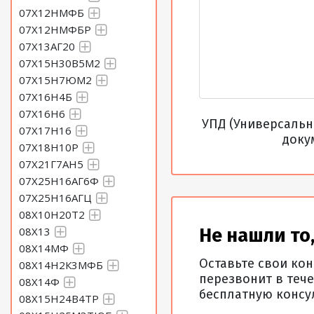
07Х12НМФБ
07Х12НМФБР
07Х13АГ20
07Х15Н30В5М2
07Х15Н7ЮМ2
07Х16Н4Б
07Х16Н6
УПД (Универсаль
07Х17Н16
доку
07Х18Н10Р
07Х21Г7АН5
07Х25Н16АГ6Ф
07Х25Н16АГЦ
08Х10Н20Т2
08Х13
Не нашли то,
08Х14МФ
Оставьте свои ко
08Х14Н2К3МФБ
перезвонит в тече
08Х14Ф
бесплатную консу
08Х15Н24В4ТР