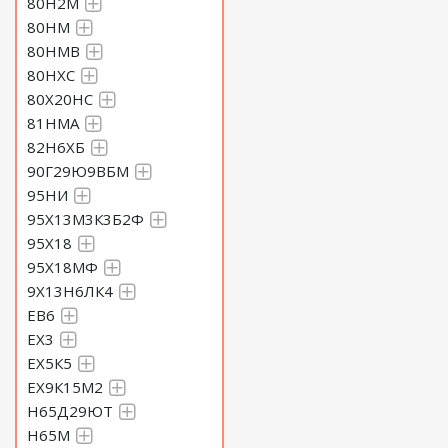
80Н2М
80НМ
80НМВ
80НХС
80Х20НС
81НМА
82Н6ХБ
90Г29Ю9ВБМ
95НИ
95Х13М3К3Б2Ф
95Х18
95Х18МФ
9Х13Н6ЛК4
ЕВ6
ЕХ3
ЕХ5К5
ЕХ9К15М2
Н65Д29ЮТ
Н65М