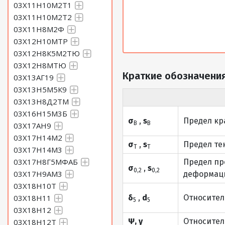
03Х11Н10М2Т1
03Х11Н10М2Т2
03Х11Н8М2Ф
03Х12Н10МТР
03Х12Н8К5М2ТЮ
03Х12Н8МТЮ
Краткие обозначения
03Х13АГ19
03Х13Н5М5К9
03Х13Н8Д2ТМ
03Х16Н15М3Б
σ
,
s
Предел кр
В
В
03Х17АН9
03Х17Н14М2
σ
,
s
Предел те
Т
Т
03Х17Н14М3
03Х17Н8Г5МФАБ
Предел пр
σ
,
s
0,2
0,2
03Х17Н9АМ3
деформаци
03Х18Н10Т
03Х18Н11
δ
,
d
Относител
5
5
03Х18Н12
Ψ, y
Относител
03Х18Н12Т