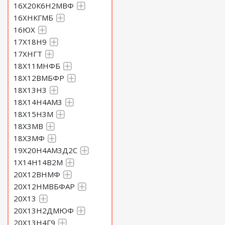
16Х20К6Н2МВФ
16ХНКГМБ
16ЮХ
17Х18Н9
17ХНГТ
18Х11МНФБ
18Х12ВМБФР
18Х13Н3
18Х14Н4АМ3
18Х15Н3М
18Х3МВ
18Х3МФ
19Х20Н4АМ3Д2С
1Х14Н14В2М
20Х12ВНМФ
20Х12НМВБФАР
20Х13
20Х13Н2ДМЮФ
20Х13Н4Г9