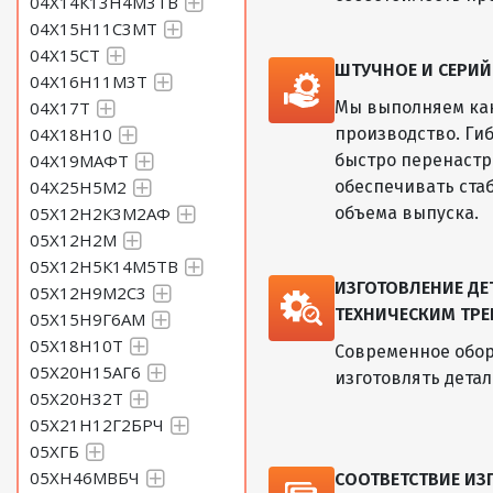
04Х14К13Н4М3ТВ
04Х15Н11С3МТ
04Х15СТ
ШТУЧНОЕ И СЕРИ
04Х16Н11М3Т
04Х17Т
Мы выполняем как
04Х18Н10
производство. Ги
04Х19МАФТ
быстро перенастр
04Х25Н5М2
обеспечивать ста
05Х12Н2К3М2АФ
объема выпуска.
05Х12Н2М
05Х12Н5К14М5ТВ
ИЗГОТОВЛЕНИЕ Д
05Х12Н9М2С3
ТЕХНИЧЕСКИМ ТРЕ
05Х15Н9Г6АМ
05Х18Н10Т
Современное обор
05Х20Н15АГ6
изготовлять дета
05Х20Н32Т
05Х21Н12Г2БРЧ
05ХГБ
05ХН46МВБЧ
СООТВЕТСТВИЕ И