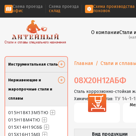
Схема проезда
Схема проезда
Схема производства
офис
склад
поковок
О компании
Стали 
(на
Стали и сплавы специального назначения
Главная
Стали и сплав
Инструментальная сталь
08Х20Н12АБФ
Нержавеющие и
жаропрочные стали и
Сталь коррозионно-стойкая 
TУ 14-1-
сплавы
Химический состав:
Резка
Ме
015Н18К13М5ТЮ
015Н18М4ТЮ
015Х14Н19С6Б
015Х16Н15М3
Вид продукции