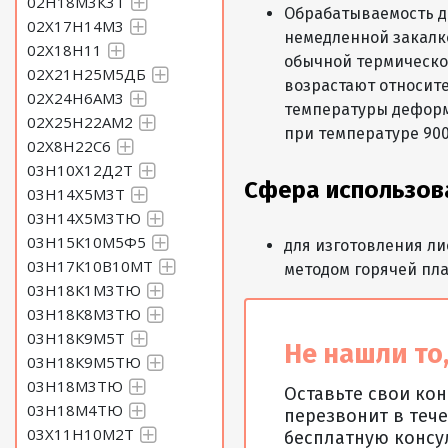
02Н18М3К3Т
Обрабатываемость д
02Х17Н14М3
немедленной закалк
02Х18Н11
обычной термическо
02Х21Н25М5ДБ
возрастают относит
02Х24Н6АМ3
температуры деформ
02Х25Н22АМ2
при температуре 900
02Х8Н22С6
03Н10Х12Д2Т
Сфера использов
03Н14Х5М3Т
03Н14Х5М3ТЮ
03Н15К10М5Ф5
для изготовления ли
03Н17К10В10МТ
методом горячей пл
03Н18К1М3ТЮ
03Н18К8М3ТЮ
03Н18К9М5Т
Не нашли то,
03Н18К9М5ТЮ
03Н18М3ТЮ
Оставьте свои ко
03Н18М4ТЮ
перезвонит в тече
03Х11Н10М2Т
бесплатную консу