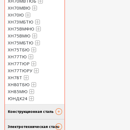
ХН70МВТЮБ
ХН70МВЮ
ХН70Ю
ХН73МБТЮ
ХН75ВМФЮ
ХН75ВМЮ
ХН75МБТЮ
ХН75ТБЮ
ХН77ТЮ
ХН77ТЮР
ХН77ТЮРУ
ХН78Т
ХН80ТБЮ
ХН85МЮ
ЮНДК24
Конструкционная сталь
Электротехническая сталь