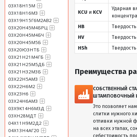
03Х18Н15М
Ударная в
KCU
и
KCV
03Х18Н16М3
концентра
03Х19Н15Г6М2АВ2
HB
Твердость
03Х20Н45М4БРЦ
03Х20Н45М4БЧ
HV
Твердость
03Х20Н45М5Б
HSh
Твердость
03Х20Ю3НТБ
03Х21Н21М4ГБ
03Х21Н25М5ДБ
Преимущества ра
03Х21Н32М3Б
03Х22Н5АМ3
03Х22Н6М2
СОБСТВЕННЫЙ СТА
03Х23Н6
ШТАМПОВОЧНЫЙ ЦЕ
03Х24Н6АМ3
Это позволяет на
03Х9К14Н6М3Д
слитки нужного хи
03ХН28МДТ
отливки нужной ф
04Х11Н9М2Д2
на всех этапах, с
04Х13Н4АГ20
себестоимость пр