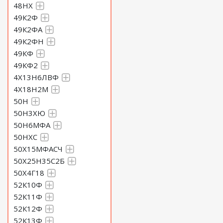
48НХ
49К2Ф
49К2ФА
49К2ФН
49КФ
49КФ2
4Х13Н6ЛВФ
4Х18Н2М
50Н
50Н3ХЮ
50Н6МФА
50НХС
50Х15МФАСЧ
50Х25Н35С2Б
50Х4Г18
52К10Ф
52К11Ф
52К12Ф
52К13Ф