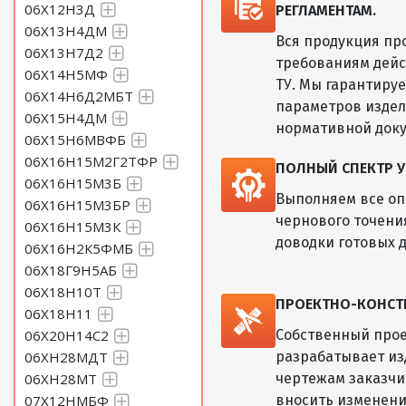
06Х12Н3Д
РЕГЛАМЕНТАМ.
06Х13Н4ДМ
Вся продукция пр
06Х13Н7Д2
требованиям дейс
06Х14Н5МФ
ТУ. Мы гарантиру
06Х14Н6Д2МБТ
параметров изде
06Х15Н4ДМ
нормативной док
06Х15Н6МВФБ
06Х16Н15М2Г2ТФР
ПОЛНЫЙ СПЕКТР У
06Х16Н15М3Б
Выполняем все оп
06Х16Н15М3БР
чернового точени
06Х16Н15М3К
доводки готовых д
06Х16Н2К5ФМБ
06Х18Г9Н5АБ
06Х18Н10Т
ПРОЕКТНО-КОНСТ
06Х18Н11
06Х20Н14С2
Собственный прое
06ХН28МДТ
разрабатывает из
06ХН28МТ
чертежам заказчик
07Х12НМБФ
вносить изменени