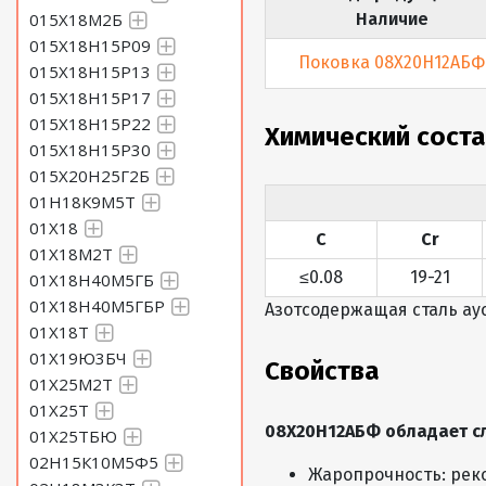
015Х18М2Б
Наличие
015Х18Н15Р09
Поковка 08Х20Н12АБФ
015Х18Н15Р13
015Х18Н15Р17
015Х18Н15Р22
Химический сост
015Х18Н15Р30
015Х20Н25Г2Б
01Н18К9М5Т
01Х18
С
Cr
01Х18М2Т
≤0.08
19-21
01Х18Н40М5ГБ
01Х18Н40М5ГБР
Азотсодержащая сталь ау
01Х18Т
01Х19Ю3БЧ
Свойства
01Х25М2Т
01Х25Т
08Х20Н12АБФ обладает с
01Х25ТБЮ
02Н15К10М5Ф5
Жаропрочность: реко