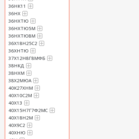
36НК11
36НХ
36НХТЮ
36НХТЮ5М
36НХТЮ8М
36Х18Н25С2
36ХНТЮ
37Х12Н8Г8МФБ
38НКД
38НХМ
38Х2МЮА
40К27ХНМ
40Х10С2М
40Х13
40Х15Н7Г7Ф2МС
40Х18Н2М
40Х9С2
40ХНЮ