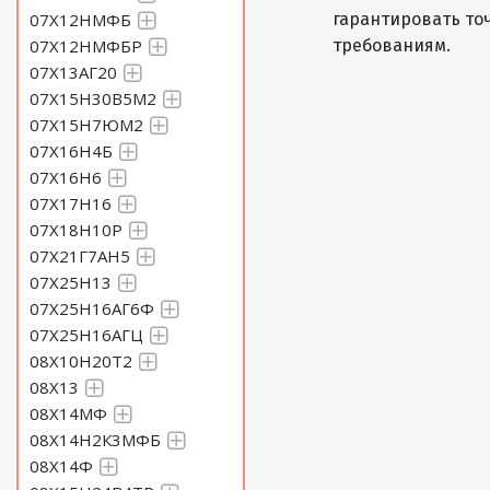
07Х12НМФБ
гарантировать то
07Х12НМФБР
требованиям.
07Х13АГ20
07Х15Н30В5М2
07Х15Н7ЮМ2
07Х16Н4Б
07Х16Н6
07Х17Н16
07Х18Н10Р
07Х21Г7АН5
07Х25Н13
07Х25Н16АГ6Ф
07Х25Н16АГЦ
08Х10Н20Т2
08Х13
08Х14МФ
08Х14Н2К3МФБ
08Х14Ф