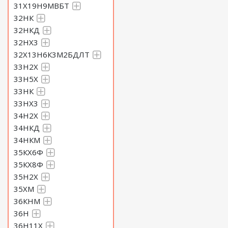
31Х19Н9МВБТ
32НК
32НКД
32НХ3
32Х13Н6К3М2БДЛТ
33Н2Х
33Н5Х
33НК
33НХ3
34Н2Х
34НКД
34НКМ
35КХ6Ф
35КХ8Ф
35Н2Х
35ХМ
36КНМ
36Н
36Н11Х