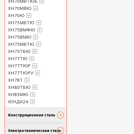
ХН70МВТЮБ
ХН70МВЮ
ХН70Ю
ХН73МБТЮ
ХН75ВМФЮ
ХН75ВМЮ
ХН75МБТЮ
ХН75ТБЮ
ХН77ТЮ
ХН77ТЮР
ХН77ТЮРУ
ХН78Т
ХН80ТБЮ
ХН85МЮ
ЮНДК24
Конструкционная сталь
Электротехническая сталь