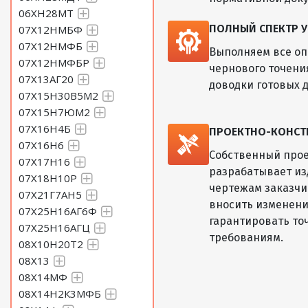
06ХН28МТ
ПОЛНЫЙ СПЕКТР У
07Х12НМБФ
07Х12НМФБ
Выполняем все оп
07Х12НМФБР
чернового точени
07Х13АГ20
доводки готовых д
07Х15Н30В5М2
07Х15Н7ЮМ2
07Х16Н4Б
ПРОЕКТНО-КОНСТ
07Х16Н6
Собственный прое
07Х17Н16
разрабатывает из
07Х18Н10Р
чертежам заказчик
07Х21Г7АН5
вносить изменени
07Х25Н16АГ6Ф
гарантировать то
07Х25Н16АГЦ
требованиям.
08Х10Н20Т2
08Х13
08Х14МФ
08Х14Н2К3МФБ