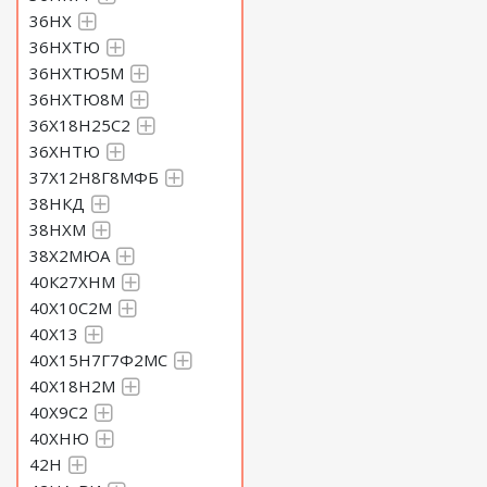
36НХ
36НХТЮ
36НХТЮ5М
36НХТЮ8М
36Х18Н25С2
36ХНТЮ
37Х12Н8Г8МФБ
38НКД
38НХМ
38Х2МЮА
40К27ХНМ
40Х10С2М
40Х13
40Х15Н7Г7Ф2МС
40Х18Н2М
40Х9С2
40ХНЮ
42Н