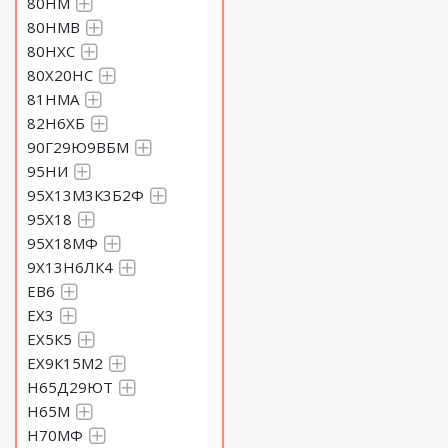
80НМ
80НМВ
80НХС
80Х20НС
81НМА
82Н6ХБ
90Г29Ю9ВБМ
95НИ
95Х13М3К3Б2Ф
95Х18
95Х18МФ
9Х13Н6ЛК4
ЕВ6
ЕХ3
ЕХ5К5
ЕХ9К15М2
Н65Д29ЮТ
Н65М
Н70МФ