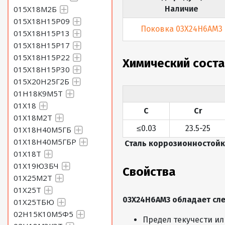
015Х18М2Б
Наличие
015Х18Н15Р09
Поковка 03Х24Н6АМ3
015Х18Н15Р13
015Х18Н15Р17
015Х18Н15Р22
Химический сост
015Х18Н15Р30
015Х20Н25Г2Б
01Н18К9М5Т
01Х18
С
Cr
01Х18М2Т
≤0.03
23.5-25
01Х18Н40М5ГБ
01Х18Н40М5ГБР
Сталь коррозионностойк
01Х18Т
01Х19Ю3БЧ
Свойства
01Х25М2Т
01Х25Т
03Х24Н6АМ3 обладает сл
01Х25ТБЮ
02Н15К10М5Ф5
Предел текучести ил