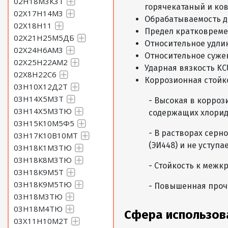
02Н18М3К3Т
горячекатаный и кова
02Х17Н14М3
Обрабатываемость д
02Х18Н11
Предел кратковреме
02Х21Н25М5ДБ
Относительное удли
02Х24Н6АМ3
Относительное суже
02Х25Н22АМ2
Ударная вязкость KC
02Х8Н22С6
Коррозионная стойк
03Н10Х12Д2Т
03Н14Х5М3Т
- Высокая в корроз
03Н14Х5М3ТЮ
содержащих хлорид
03Н15К10М5Ф5
- В растворах серн
03Н17К10В10МТ
(ЭИ448) и не уступа
03Н18К1М3ТЮ
03Н18К8М3ТЮ
- Стойкость к межк
03Н18К9М5Т
03Н18К9М5ТЮ
- Повышенная проч
03Н18М3ТЮ
03Н18М4ТЮ
Сфера использов
03Х11Н10М2Т