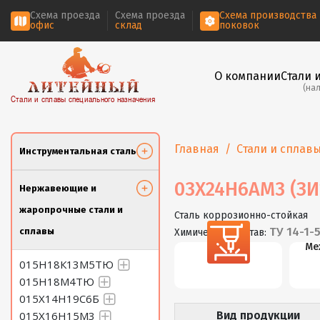
Схема проезда
Схема проезда
Схема производства
офис
склад
поковок
О компании
Стали 
(на
Стали и сплавы специального назначения
Главная
Стали и сплав
Инструментальная сталь
03Х24Н6АМ3 (ЗИ
Нержавеющие и
жаропрочные стали и
Сталь коррозионно-стойкая
ТУ 14-1-
сплавы
Химический состав:
Резка
Ме
015Н18К13М5ТЮ
015Н18М4ТЮ
015Х14Н19С6Б
015Х16Н15М3
Вид продукции