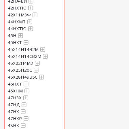
42НА-ВИ
42НХТЮ
42Х11М3Ф
44НХМТ
44НХТЮ
45Н
45НХТ
45Х14Н14В2М
45Х14Н14СВ2М
45Х22Н4М3
45Х25Н20С
45Х28Н49В5С
46НХТ
46ХНМ
47Н3Х
47НД
47НХ
47НХР
48НХ