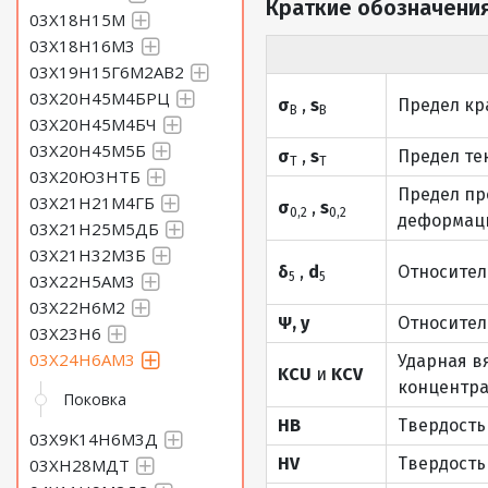
Краткие обозначения
03Х18Н15М
03Х18Н16М3
03Х19Н15Г6М2АВ2
03Х20Н45М4БРЦ
σ
,
s
Предел кр
В
В
03Х20Н45М4БЧ
03Х20Н45М5Б
σ
,
s
Предел те
Т
Т
03Х20Ю3НТБ
Предел пр
03Х21Н21М4ГБ
σ
,
s
0,2
0,2
деформаци
03Х21Н25М5ДБ
03Х21Н32М3Б
δ
,
d
Относител
5
5
03Х22Н5АМ3
03Х22Н6М2
Ψ, y
Относител
03Х23Н6
03Х24Н6АМ3
Ударная в
KCU
и
KCV
концентра
Поковка
HB
Твердость
03Х9К14Н6М3Д
HV
Твердость
03ХН28МДТ