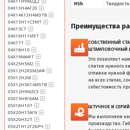
04Х11Н9М2Д2
HSh
Твердость
04Х13Н4АГ20
04Х14К13Н4М3ТВ
04Х15Н11С3МТ
Преимущества ра
04Х15СТ
04Х16Н11М3Т
СОБСТВЕННЫЙ СТА
04Х17Т
ШТАМПОВОЧНЫЙ ЦЕ
04Х18Н10
04Х19МАФТ
Это позволяет на
04Х25Н5М2
слитки нужного хи
05Х12Н2К3М2АФ
отливки нужной ф
05Х12Н2М
на всех этапах, с
05Х12Н5К14М5ТВ
себестоимость пр
05Х12Н9М2С3
05Х15Н9Г6АМ
05Х18Н10Т
ШТУЧНОЕ И СЕРИ
05Х20Н15АГ6
Мы выполняем как
05Х20Н32Т
производство. Ги
05Х21Н12Г2БРЧ