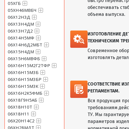
быстро перенастр
05ХГБ
обеспечивать ста
05ХН46МВБЧ
объема выпуска.
06Х12Н3Д
06Х13Н4ДМ
06Х13Н7Д2
ИЗГОТОВЛЕНИЕ Д
06Х14Н5МФ
ТЕХНИЧЕСКИМ ТРЕ
06Х14Н6Д2МБТ
Современное обор
06Х15Н4ДМ
изготовлять дета
06Х15Н6МВФБ
06Х16Н15М2Г2ТФР
06Х16Н15М3Б
06Х16Н15М3БР
СООТВЕТСТВИЕ И
06Х16Н15М3К
РЕГЛАМЕНТАМ.
06Х16Н2К5ФМБ
06Х18Г9Н5АБ
Вся продукция пр
06Х18Н10Т
требованиям дейс
06Х18Н11
ТУ. Мы гарантиру
06Х20Н14С2
параметров изде
06ХН28МДТ
нормативной док