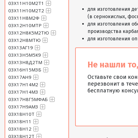
03Х11Н10М2Т1
для изготовления де
03Х11Н10М2Т2
(в сернокислых, фос
03Х11Н8М2Ф
для изготовления о
03Х12Н10МТР
производства карба
03Х12Н8К5М2ТЮ
для изготовления оп
03Х12Н8МТЮ
03Х13АГ19
03Х13Н5М5К9
03Х13Н8Д2ТМ
Не нашли то,
03Х16Н15М3Б
Оставьте свои ко
03Х17АН9
перезвонит в тече
03Х17Н14М2
бесплатную консу
03Х17Н14М3
03Х17Н8Г5МФАБ
03Х17Н9АМ3
03Х18Н10Т
03Х18Н11
03Х18Н12
03Х18Н12Т