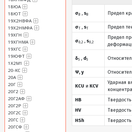
18ЮА
σ
,
s
Предел кр
18ЮТ
В
В
19Х2НВФА
σ
,
s
Предел те
19Х2НМФА
Т
Т
19ХГН
Предел пр
σ
,
s
19ХГНМА
0,2
0,2
деформаци
19ХГС
19ЮФТ
δ
,
d
Относител
5
5
1Х2М1
20-КС
Ψ, y
Относител
20А
Ударная в
20Г
KCU
и
KCV
концентра
20Г2
20Г2АФ
HB
Твердость
20Г2Р
HV
Твердость
20Г2С
20ГС
HSh
Твердость
20ГСФ