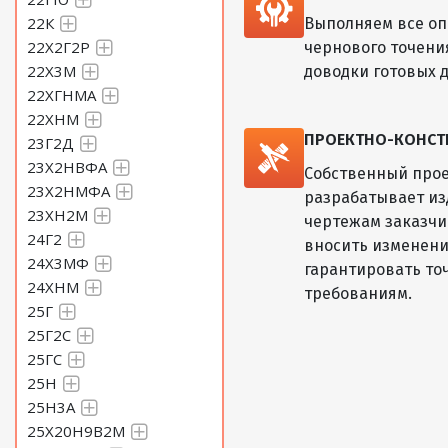
22К
Выполняем все оп
22Х2Г2Р
чернового точени
22Х3М
доводки готовых д
22ХГНМА
22ХНМ
ПРОЕКТНО-КОНСТ
23Г2Д
23Х2НВФА
Собственный прое
23Х2НМФА
разрабатывает из
23ХН2М
чертежам заказчик
24Г2
вносить изменени
24Х3МФ
гарантировать то
24ХНМ
требованиям.
25Г
25Г2С
25ГС
25Н
25Н3А
25Х20Н9В2М