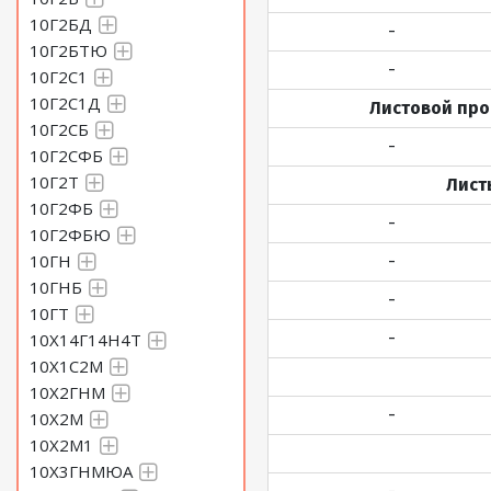
10Г2БД
-
10Г2БТЮ
-
10Г2С1
10Г2С1Д
Листовой прок
10Г2СБ
-
10Г2СФБ
10Г2Т
Листы
10Г2ФБ
-
10Г2ФБЮ
10ГН
-
10ГНБ
-
10ГТ
-
10Х14Г14Н4Т
10Х1С2М
10Х2ГНМ
-
10Х2М
10Х2М1
10Х3ГНМЮА