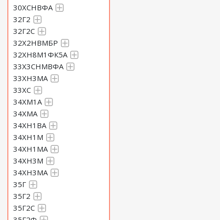
30ХСНВФА
32Г2
32Г2С
32Х2НВМБР
32ХН8М1ФК5А
33Х3СНМВФА
33ХН3МА
33ХС
34ХМ1А
34ХМА
34ХН1ВА
34ХН1М
34ХН1МА
34ХН3М
34ХН3МА
35Г
35Г2
35Г2С
35Г2Ф