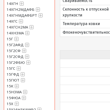
Свариваемость
14ХГН
14ХГН2МДАФБ
Склонность к отпускной
14ХГНМДАФБРТ
хрупкости
14ХГС
Температура ковки
14ХГСН2МА
Флокеночувствительнос
14ХН3МА
15Г
15Г2АФД
15Г2СФ
15Г2СФД
15Г2ФБЮ
15ГС
15ГФД
15ГЮТ
15К
15Н3МА
15ФЮА
15Х
15Х16Н3КАМФ2