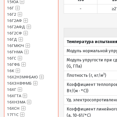
15ЮА
16Г
-
≥2
16Г2
16Г2АФ
16Г2АФД
16Г2СФ
16ГД
Температура испытания
16ГМЮЧ
Модуль нормальной упруг
16ГНМА
16ГС
Модуль упругости при с
16ГФБ
(G, ГПа)
16К
3
Плотность (r, кг/м
)
16Х2Н3МФБАЮ
16Х3НВФМБ
Коэффициент теплопрово
16ХГ
Вт/(м · °С))
16ХГТА
Уд. электросопротивление
16ХН3МА
16ХСН
Коэффициент линейног
17Г1С
(a, 10-61/°С)