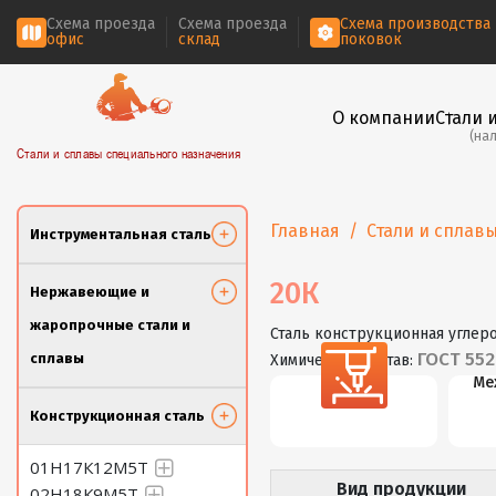
Схема проезда
Схема проезда
Схема производства
офис
склад
поковок
О компании
Стали 
(на
Стали и сплавы специального назначения
Главная
Стали и сплав
Инструментальная сталь
20К
Нержавеющие и
жаропрочные стали и
Сталь конструкционная углер
ГОСТ 552
сплавы
Химический состав:
Резка
Ме
Конструкционная сталь
01Н17К12М5Т
Вид продукции
02Н18К9М5Т