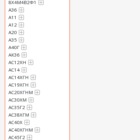
8Х4М4В2Ф1
A36
А11
А12
А20
А35
А40Г
АК36
АС12ХН
АС14
АС14ХГН
АС19ХГН
АС20ХГНМ
АС30ХМ
АС35Г2
АС38ХГМ
АС40Х
АС40ХГНМ
АС45Г2