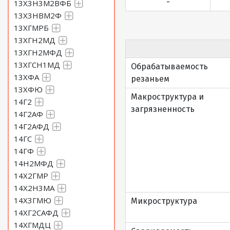
-
13Х3Н3М2ВФБ
13Х3НВМ2Ф
13ХГМРБ
13ХГН2МД
13ХГН2МФД
13ХГСН1МД
Обрабатываемость
13ХФА
резаньем
13ХФЮ
Макроструктура и
14Г2
загрязненность
14Г2АФ
14Г2АФД
14ГС
14ГФ
14Н2МФД
14Х2ГМР
14Х2Н3МА
14Х3ГМЮ
Микроструктура
14ХГ2САФД
14ХГМДЦ