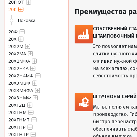
20ГЮТ
20К
Преимущества ра
Поковка
СОБСТВЕННЫЙ СТА
20Ф
ШТАМПОВОЧНЫЙ ЦЕ
20Х
20Х2М
Это позволяет на
20Х2МА
слитки нужного хи
20Х2МФА
отливки нужной ф
20Х2Н4А
на всех этапах, с
20Х2Н4МФ
себестоимость пр
20Х3МВФ
20Х3МВФА
ШТУЧНОЕ И СЕРИ
20Х3НМФ
20ХГ2Ц
Мы выполняем как
20ХГНМ
производство. Ги
20ХГНМТ
быстро перенастр
20ХГНР
обеспечивать ста
20ХГНТР
объема выпуска.