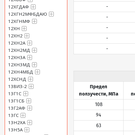
12ХГДАФ
-
12ХГН2МФБДАЮ
-
12ХГНМФ
-
12ХН
12ХН2
-
12ХН2А
-
12ХН2МД
12ХН3А
12ХН3МД
12ХН4МБД
12ХСНД
138ИЗ-2
Предел
13Г1С
ползучести, МПа
п
13Г1СБ
108
13Г2АФ
13ГС
94
13Н2ХА
63
13Н5А