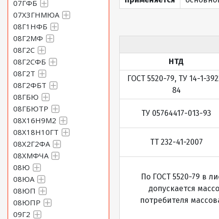
07ГФБ
07Х3ГНМЮА
08Г1НФБ
08Г2МФ
08Г2С
08Г2СФБ
НТД
08Г2Т
ГОСТ 5520-79, ТУ 14-1-392
08Г2ФБТ
84
08ГБЮ
08ГБЮТР
ТУ 05764417-013-93
08Х16Н9М2
08Х18Н10ГТ
ТТ 232-41-2007
08Х2Г2ФА
08ХМФЧА
08Ю
По ГОСТ 5520-79 в л
08ЮА
допускается массо
08ЮП
потребителя массова
08ЮПР
09Г2