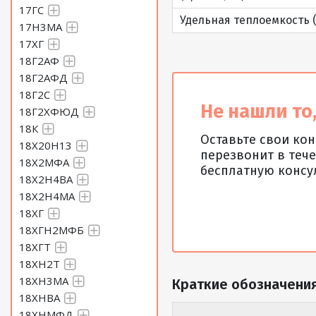
17ГС
Удельная теплоемкость (С
17Н3МА
17ХГ
18Г2АФ
18Г2АФД
18Г2С
Не нашли то,
18Г2ХФЮД
18К
Оставьте свои ко
18Х20Н13
перезвонит в тече
18Х2МФА
бесплатную консу
18Х2Н4ВА
18Х2Н4МА
18ХГ
18ХГН2МФБ
18ХГТ
18ХН2Т
18ХН3МА
Краткие обозначения
18ХНВА
18ХНМФД