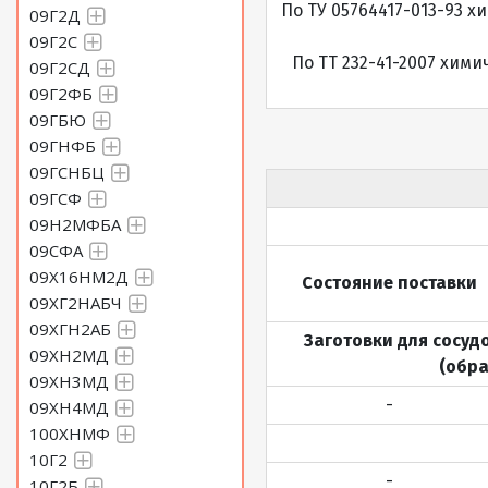
По ТУ 05764417-013-93 
09Г2Д
09Г2С
По ТТ 232-41-2007 хим
09Г2СД
09Г2ФБ
09ГБЮ
09ГНФБ
09ГСНБЦ
09ГСФ
09Н2МФБА
09СФА
09Х16НМ2Д
Состояние поставки
09ХГ2НАБЧ
09ХГН2АБ
Заготовки для сосуд
09ХН2МД
(обра
09ХН3МД
-
09ХН4МД
100ХНМФ
10Г2
-
10Г2Б