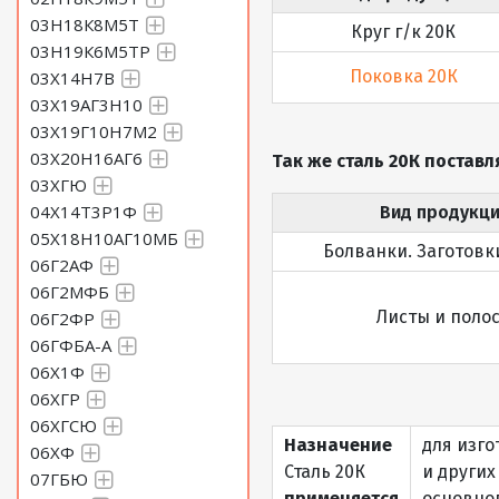
03Н18К8М5Т
Круг г/к 20К
03Н19К6М5ТР
Поковка 20К
03Х14Н7В
03Х19АГ3Н10
03Х19Г10Н7М2
03Х20Н16АГ6
Так же сталь 20К поставл
03ХГЮ
04Х14Т3Р1Ф
Вид продукц
05Х18Н10АГ10МБ
Болванки. Заготовк
06Г2АФ
06Г2МФБ
Листы и поло
06Г2ФР
06ГФБА-А
06Х1Ф
06ХГР
06ХГСЮ
Назначение
для изг
06ХФ
Сталь 20К
и других
07ГБЮ
применяется
основно