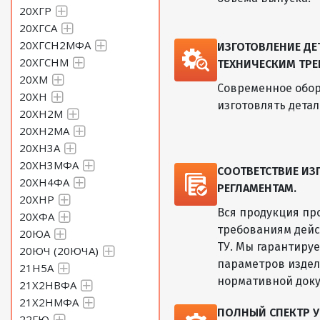
20ХГР
20ХГСА
20ХГСН2МФА
ИЗГОТОВЛЕНИЕ Д
20ХГСНМ
ТЕХНИЧЕСКИМ ТРЕ
20ХМ
Современное обор
20ХН
изготовлять дета
20ХН2М
20ХН2МА
20ХН3А
20ХН3МФА
СООТВЕТСТВИЕ И
20ХН4ФА
РЕГЛАМЕНТАМ.
20ХНР
Вся продукция пр
20ХФА
требованиям дейс
20ЮА
ТУ. Мы гарантиру
20ЮЧ (20ЮЧА)
параметров изде
21Н5А
нормативной док
21Х2НВФА
21Х2НМФА
ПОЛНЫЙ СПЕКТР У
22ГЮ