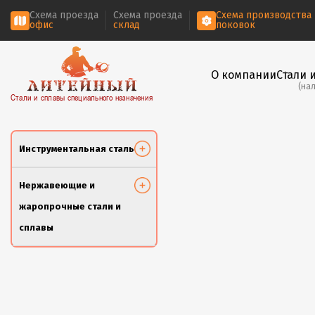
Схема проезда
Схема проезда
Схема производства
офис
склад
поковок
О компании
Стали 
(на
Стали и сплавы специального назначения
Инструментальная сталь
Нержавеющие и
жаропрочные стали и
сплавы