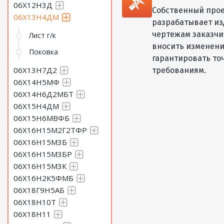
06Х12Н3Д
Собственный прое
06Х13Н4ДМ
разрабатывает из
чертежам заказчик
Лист г/к
вносить изменени
Поковка
гарантировать то
06Х13Н7Д2
требованиям.
06Х14Н5МФ
06Х14Н6Д2МБТ
06Х15Н4ДМ
06Х15Н6МВФБ
06Х16Н15М2Г2ТФР
06Х16Н15М3Б
06Х16Н15М3БР
06Х16Н15М3К
06Х16Н2К5ФМБ
06Х18Г9Н5АБ
06Х18Н10Т
06Х18Н11