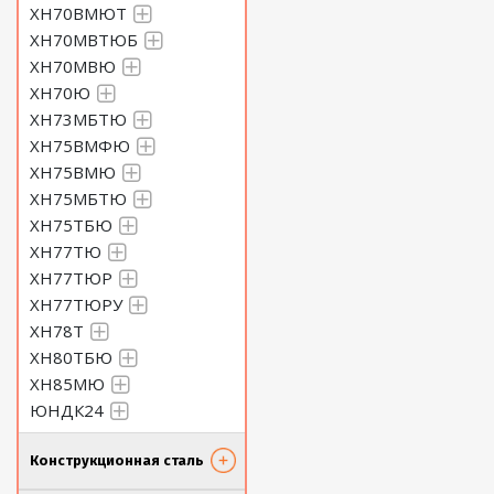
ХН70ВМЮТ
ХН70МВТЮБ
ХН70МВЮ
ХН70Ю
ХН73МБТЮ
ХН75ВМФЮ
ХН75ВМЮ
ХН75МБТЮ
ХН75ТБЮ
ХН77ТЮ
ХН77ТЮР
ХН77ТЮРУ
ХН78Т
ХН80ТБЮ
ХН85МЮ
ЮНДК24
Конструкционная сталь