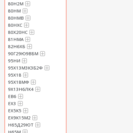
80Н2М
80НМ
80НМВ
80НХС
80Х20НС
81НМА
82Н6ХБ
90Г29Ю9ВБМ
95НИ
95Х13М3К3Б2Ф
95Х18
95Х18МФ
9Х13Н6ЛК4
ЕВ6
ЕХ3
ЕХ5К5
ЕХ9К15М2
Н65Д29ЮТ
Н65М