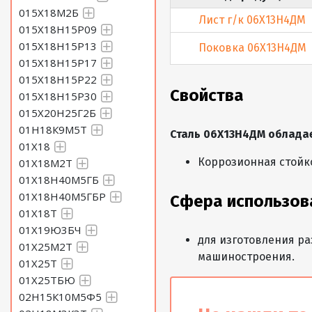
015Х18М2Б
Лист г/к 06Х13Н4ДМ
015Х18Н15Р09
015Х18Н15Р13
Поковка 06Х13Н4ДМ
015Х18Н15Р17
015Х18Н15Р22
Свойства
015Х18Н15Р30
015Х20Н25Г2Б
01Н18К9М5Т
Сталь 06Х13Н4ДМ облада
01Х18
Коррозионная стойко
01Х18М2Т
01Х18Н40М5ГБ
01Х18Н40М5ГБР
Сфера использов
01Х18Т
01Х19Ю3БЧ
для изготовления ра
01Х25М2Т
машиностроения.
01Х25Т
01Х25ТБЮ
02Н15К10М5Ф5