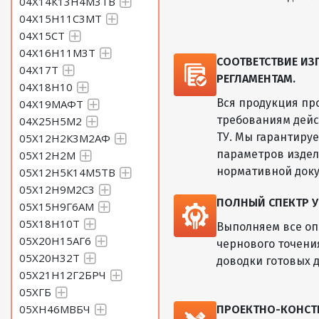
04Х14К13Н4М3ТВ
04Х15Н11С3МТ
04Х15СТ
04Х16Н11М3Т
СООТВЕТСТВИЕ И
04Х17Т
РЕГЛАМЕНТАМ.
04Х18Н10
Вся продукция пр
04Х19МАФТ
требованиям дейс
04Х25Н5М2
ТУ. Мы гарантиру
05Х12Н2К3М2АФ
параметров изде
05Х12Н2М
нормативной док
05Х12Н5К14М5ТВ
05Х12Н9М2С3
ПОЛНЫЙ СПЕКТР У
05Х15Н9Г6АМ
05Х18Н10Т
Выполняем все оп
05Х20Н15АГ6
чернового точени
05Х20Н32Т
доводки готовых д
05Х21Н12Г2БРЧ
05ХГБ
05ХН46МВБЧ
ПРОЕКТНО-КОНСТ