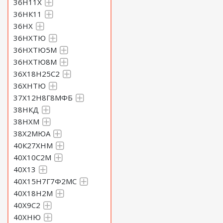
36Н11Х
36НК11
36НХ
36НХТЮ
36НХТЮ5М
36НХТЮ8М
36Х18Н25С2
36ХНТЮ
37Х12Н8Г8МФБ
38НКД
38НХМ
38Х2МЮА
40К27ХНМ
40Х10С2М
40Х13
40Х15Н7Г7Ф2МС
40Х18Н2М
40Х9С2
40ХНЮ