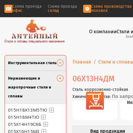
Схема проезда
Схема проезда
Схема производства
офис
склад
поковок
О компании
Стали 
(на
Стали и сплавы специального назначения
Главная
Стали и сплав
Инструментальная сталь
06Х13Н4ДМ
Нержавеющие и
жаропрочные стали и
Сталь коррозионно-стойкая
По запр
сплавы
Химический состав:
Резка
Ме
015Н18К13М5ТЮ
015Н18М4ТЮ
015Х14Н19С6Б
015Х16Н15М3
Вид продукции