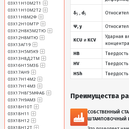
03Х11Н10М2Т1
03Х11Н10М2Т2
δ
,
d
Относител
5
5
03Х11Н8М2Ф
03Х12Н10МТР
Ψ, y
Относител
03Х12Н8К5М2ТЮ
Ударная в
03Х12Н8МТЮ
KCU
и
KCV
концентра
03Х13АГ19
03Х13Н5М5К9
HB
Твердость
03Х13Н8Д2ТМ
HV
Твердость
03Х16Н15М3Б
03Х17АН9
HSh
Твердость
03Х17Н14М2
03Х17Н14М3
03Х17Н8Г5МФАБ
Преимущества ра
03Х17Н9АМ3
03Х18Н10Т
СОБСТВЕННЫЙ СТА
03Х18Н11
ШТАМПОВОЧНЫЙ ЦЕ
03Х18Н12
03Х18Н12Т
Это позволяет на