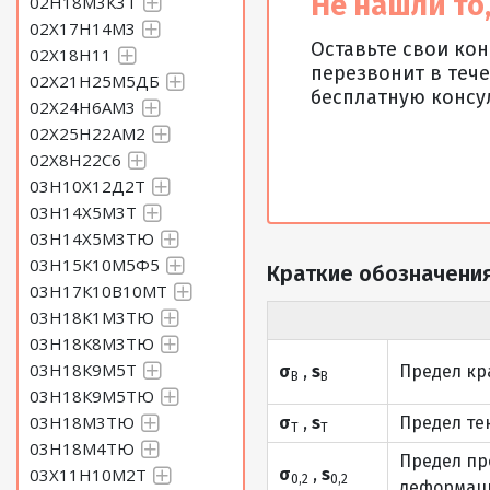
Не нашли то,
02Н18М3К3Т
02Х17Н14М3
Оставьте свои ко
02Х18Н11
перезвонит в тече
02Х21Н25М5ДБ
бесплатную консу
02Х24Н6АМ3
02Х25Н22АМ2
02Х8Н22С6
03Н10Х12Д2Т
03Н14Х5М3Т
03Н14Х5М3ТЮ
03Н15К10М5Ф5
Краткие обозначения
03Н17К10В10МТ
03Н18К1М3ТЮ
03Н18К8М3ТЮ
03Н18К9М5Т
σ
,
s
Предел кр
В
В
03Н18К9М5ТЮ
03Н18М3ТЮ
σ
,
s
Предел те
Т
Т
03Н18М4ТЮ
Предел пр
03Х11Н10М2Т
σ
,
s
0,2
0,2
деформаци