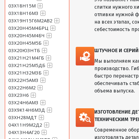
03Х18Н15М
слитки нужного хи
03Х18Н16М3
отливки нужной ф
03Х19Н15Г6М2АВ2
на всех этапах, с
03Х20Н45М4БРЦ
себестоимость пр
03Х20Н45М4БЧ
03Х20Н45М5Б
03Х20Ю3НТБ
ШТУЧНОЕ И СЕРИ
03Х21Н21М4ГБ
Мы выполняем как
03Х21Н25М5ДБ
производство. Ги
03Х21Н32М3Б
быстро перенастр
03Х22Н5АМ3
обеспечивать ста
03Х22Н6М2
объема выпуска.
03Х23Н6
03Х24Н6АМ3
03Х9К14Н6М3Д
ИЗГОТОВЛЕНИЕ Д
03ХН28МДТ
ТЕХНИЧЕСКИМ ТРЕ
04Х11Н9М2Д2
Современное обор
04Х13Н4АГ20
изготовлять дета