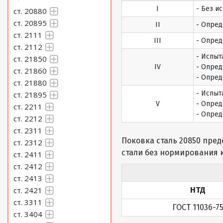
I
- Без и
ст. 20880
ст. 20895
II
- Опред
ст. 2111
III
- Опред
ст. 2112
- Испыт
ст. 21850
IV
- Опред
ст. 21860
- Опред
ст. 21880
- Испыт
ст. 21895
V
- Опред
ст. 2211
- Опред
ст. 2212
ст. 2311
Поковка сталь 20850 пре
ст. 2312
стали без нормирования 
ст. 2411
ст. 2412
ст. 2413
ст. 2421
НТД
ст. 3311
ГОСТ 11036-7
ст. 3404