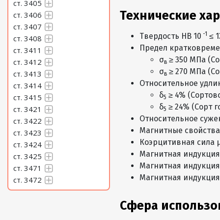
ст. 3405
Технические ха
ст. 3406
ст. 3407
-1
Твердость HB 10
≤ 1
ст. 3408
Предел кратковреме
ст. 3411
σ
≥ 350 МПа (С
ст. 3412
в
σ
≥ 270 МПа (Со
ст. 3413
в
Относительное удли
ст. 3414
δ
≥ 4% (Сортов
ст. 3415
5
δ
≥ 24% (Сорт го
ст. 3421
5
Относительное сужени
ст. 3422
Магнитные свойства
ст. 3423
Коэрцитивная сила 
ст. 3424
Магнитная индукция 
ст. 3425
Магнитная индукция 
ст. 3471
Магнитная индукция 
ст. 3472
Сфера использо