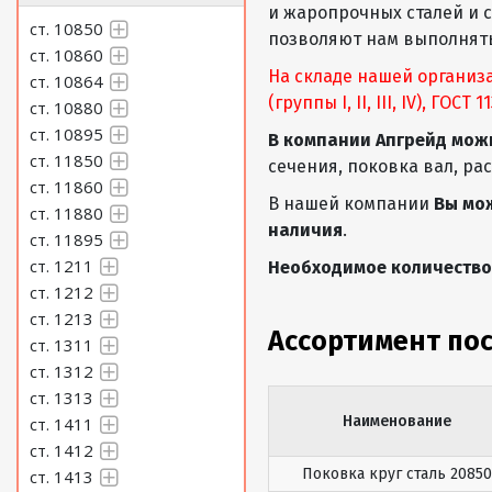
и жаропрочных сталей и 
ст. 10850
позволяют нам выполнять
ст. 10860
На складе нашей организ
ст. 10864
(группы I, II, III, IV), ГОСТ
ст. 10880
ст. 10895
В компании Апгрейд мож
ст. 11850
сечения, поковка вал, ра
ст. 11860
В нашей компании
Вы мо
ст. 11880
наличия
.
ст. 11895
ст. 1211
Необходимое количество 
ст. 1212
ст. 1213
Ассортимент по
ст. 1311
ст. 1312
ст. 1313
Наименование
ст. 1411
ст. 1412
Поковка круг сталь 20850
ст. 1413