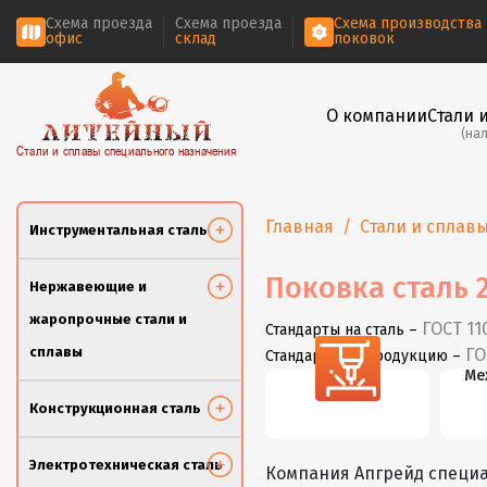
Схема проезда
Схема проезда
Схема производства
офис
склад
поковок
О компании
Стали 
(на
Стали и сплавы специального назначения
Главная
Стали и сплав
Инструментальная сталь
Поковка сталь 
Нержавеющие и
жаропрочные стали и
ГОСТ 11
Стандарты на сталь –
сплавы
ГО
Стандарты на продукцию –
Резка
Ме
Конструкционная сталь
Электротехническая сталь
Компания Апгрейд специа