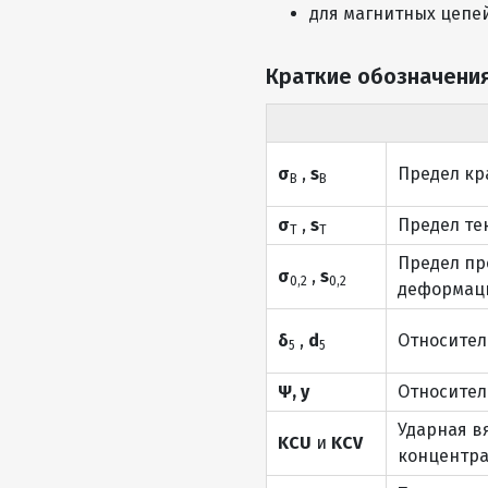
для магнитных цепе
Краткие обозначения
σ
,
s
Предел кр
В
В
σ
,
s
Предел те
Т
Т
Предел пр
σ
,
s
0,2
0,2
деформаци
δ
,
d
Относител
5
5
Ψ, y
Относител
Ударная в
KCU
и
KCV
концентра