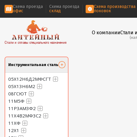
Схема проезда
Схема проезда
Схема производства
офис
склад
поковок
О компании
Стали 
(на
Стали и сплавы специального назначения
Инструментальная сталь
05Х12Н6Д2МФСГТ
05Х13Н6М2
08ГСЮТ
11М5Ф
11Р3АМ3Ф2
11Х4В2МФ3С2
11ХФ
12Х1