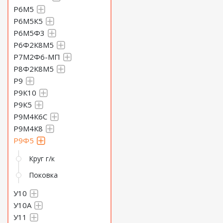
Р6М5
Р6М5К5
Р6М5Ф3
Р6Ф2К8М5
Р7М2Ф6-МП
Р8Ф2К8М5
Р9
Р9К10
Р9К5
Р9М4К6С
Р9М4К8
Р9Ф5
Круг г/к
Поковка
У10
У10А
У11