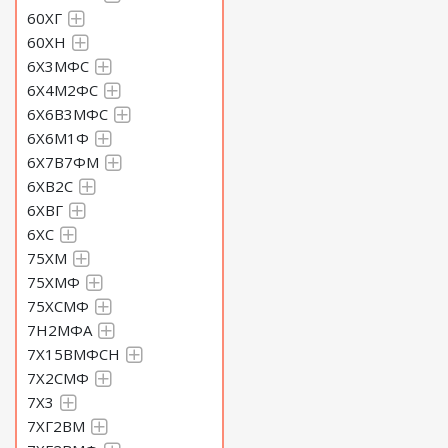
60ХГ
60ХН
6Х3МФС
6Х4М2ФС
6Х6В3МФС
6Х6М1Ф
6Х7В7ФМ
6ХВ2С
6ХВГ
6ХС
75ХМ
75ХМФ
75ХСМФ
7Н2МФА
7Х15ВМФСН
7Х2СМФ
7Х3
7ХГ2ВМ