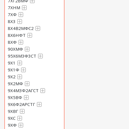
7ХГ2ВМФ
7ХНМ
7ХФ
8Х3
8Х4В2МФС2
8Х6НФТ
8ХФ
90ХМФ
95Х6М3Ф3СТ
9Х1
9Х1Ф
9Х2
9Х2МФ
9Х4М3Ф2АГСТ
9Х5ВФ
9Х6Ф2АРСТГ
9ХВГ
9ХС
9ХФ