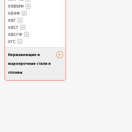
Х9ВМФ
ХВ4Ф
ХВГ
ХВСГ
ХВСГФ
ХГС
Нержавеющие и
жаропрочные стали и
сплавы