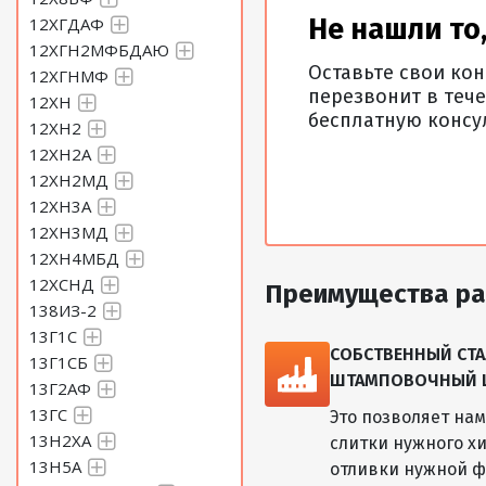
Лист 10,5 Сталь 45
Не нашли то,
12ХГДАФ
12ХГН2МФБДАЮ
Оставьте свои ко
Лист 11 Сталь 45
12ХГНМФ
перезвонит в тече
12ХН
бесплатную консу
12ХН2
Лист 11,5 Сталь 45
12ХН2А
12ХН2МД
Лист 12 Сталь 45
12ХН3А
12ХН3МД
12ХН4МБД
Лист 12,5 Сталь 45
12ХСНД
Преимущества ра
138ИЗ-2
Лист 13 Сталь 45
13Г1С
СОБСТВЕННЫЙ СТА
13Г1СБ
ШТАМПОВОЧНЫЙ ЦЕ
Лист 13,5 Сталь 45
13Г2АФ
13ГС
Это позволяет на
13Н2ХА
Лист 14 Сталь 45
слитки нужного хи
13Н5А
отливки нужной ф