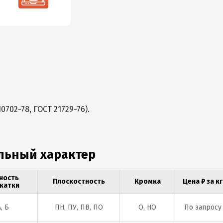
702-78, ГОСТ 21729-76).
льный характер
ность
Плоскостность
Кромка
Цена ₽ за кг
катки
А, Б
ПН, ПУ, ПВ, ПО
О, НО
По запросу