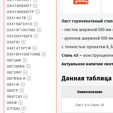
03Н18К8М5Т
03Н19К6М5ТР
03Х14Н7В
Лист горячекатаный стал
03Х19АГ3Н10
03Х19Г10Н7М2
- листов шириной 500 мм 
03Х20Н16АГ6
- рулонов шириной 500 мм
03ХГЮ
с точностью прокатки А, Б
04Х14Т3Р1Ф
05Х18Н10АГ10МБ
Сталь 45 –
конструкционна
06Г2АФ
Актуальное наличие смот
06Г2МФБ
06Г2ФР
Данная таблица
06ГФБА-А
06Х1Ф
06ХГР
Наименование
06ХГСЮ
06ХФ
Лист 0,4 Сталь 45
07ГБЮ