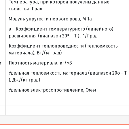
Температура, при которой получены данные
свойства, Град
А, Б
ПН, ПУ, ПВ, ПО
О, НО
По запросу
Модуль упругости первого рода, МПа
a - Коэффициент температурного (линейного)
А, Б
ПН, ПУ, ПВ, ПО
О, НО
По запросу
расширения (диапазон 20° - T ) , 1/Град
Коэффициент теплопроводности (теплоемкость
А, Б
ПН, ПУ, ПВ, ПО
О, НО
По запросу
материала), Вт/(м·град)
r
Плотность материала, кг/м3
А, Б
ПН, ПУ, ПВ, ПО
О, НО
По запросу
Удельная теплоемкость материала (диапазон 20o - T
), Дж/(кг·град)
А, Б
ПН, ПУ, ПВ, ПО
О, НО
По запросу
Удельное электросопротивление, Ом·м
А, Б
ПН, ПУ, ПВ, ПО
О, НО
По запросу
А, Б
ПН, ПУ, ПВ, ПО
О, НО
По запросу