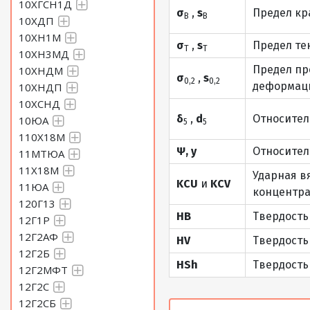
10ХГСН1Д
σ
,
s
Предел кр
В
В
10ХДП
Лист 3,8 Сталь 45
10ХН1М
σ
,
s
Предел те
Т
Т
10ХН3МД
Предел пр
10ХНДМ
Лист 3,9 Сталь 45
σ
,
s
0,2
0,2
деформаци
10ХНДП
10ХСНД
Лист 4 Сталь 45
δ
,
d
Относител
10ЮА
5
5
110Х18М
Ψ, y
Относител
11МТЮА
Лист 4,5 Сталь 45
11Х18М
Ударная в
KCU
и
KCV
11ЮА
концентра
Лист 5 Сталь 45
120Г13
HB
Твердость
12Г1Р
Лист 5,5 Сталь 45
12Г2АФ
HV
Твердость
12Г2Б
HSh
Твердость
12Г2МФТ
Лист 6 Сталь 45
12Г2С
12Г2СБ