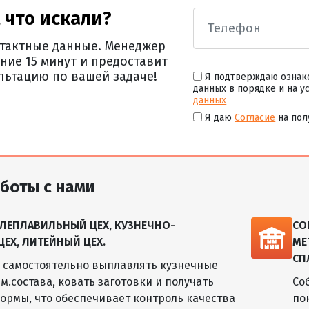
700 - 2500 Х
10,5
82,43
2000 - 8000
 что искали?
1000 - 2500 Х
нтактные данные. Менеджер
11,0
86,35
2000 - 8000
ние 15 минут и предоставит
льтацию по вашей задаче!
Я подтверждаю ознак
1000 - 2500 Х
11,5
90,28
данных в порядке и на у
2000 - 8000
данных
Я даю
Согласие
на пол
1000 - 2500 Х
12,0
94,20
2000 - 8000
1000 - 2500 Х
12,5
98,13
2000 - 8000
боты с нами
1000 - 2800 Х
13,0
102,05
2500 - 8000
ЛЕПЛАВИЛЬНЫЙ ЦЕХ, КУЗНЕЧНО-
СО
1000 - 2800 Х
Х, ЛИТЕЙНЫЙ ЦЕХ.
МЕ
13,5
105,98
2500 - 8000
СП
м самостоятельно выплавлять кузнечные
1000 - 2800 Х
м.состава, ковать заготовки и получать
14,0
109,90
Со
2500 - 8000
ормы, что обеспечивает контроль качества
по