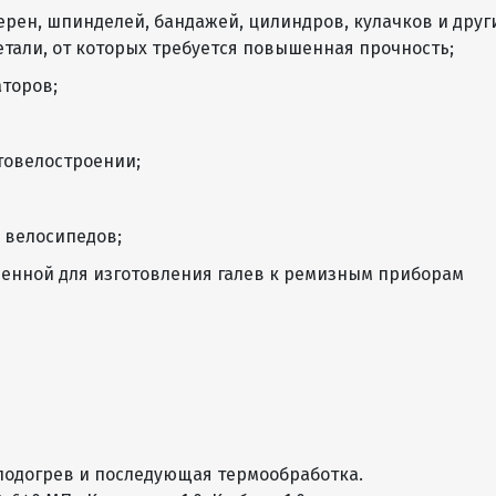
ерен, шпинделей, бандажей, цилиндров, кулачков и друг
А, Б
ПН, ПУ, ПВ, ПО
О, НО
По запросу
тали, от которых требуется повышенная прочность;
аторов;
А, Б
ПН, ПУ, ПВ, ПО
О, НО
По запросу
отовелостроении;
А, Б
ПН, ПУ, ПВ, ПО
О, НО
По запросу
А, Б
ПН, ПУ, ПВ, ПО
О, НО
По запросу
 велосипедов;
ченной для изготовления галев к ремизным приборам
А, Б
ПН, ПУ, ПВ, ПО
О, НО
По запросу
А, Б
ПН, ПУ, ПВ, ПО
О, НО
По запросу
А, Б
ПН, ПУ, ПВ, ПО
О, НО
По запросу
 подогрев и последующая термообработка.
А, Б
ПН, ПУ, ПВ, ПО
О, НО
По запросу