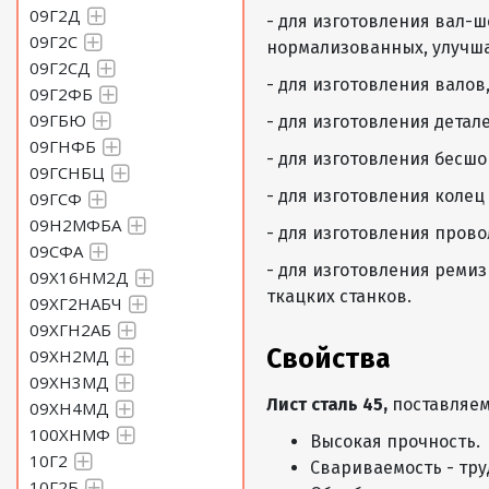
09Г2Д
- для изготовления вал-
Лист 0,8 Сталь 45
09Г2С
нормализованных, улучша
09Г2СД
- для изготовления валов
09Г2ФБ
Лист 0,9 Сталь 45
09ГБЮ
- для изготовления детал
09ГНФБ
- для изготовления бесшо
Лист 1 Сталь 45
09ГСНБЦ
- для изготовления коле
09ГСФ
09Н2МФБА
Лист 1,2 Сталь 45
- для изготовления пров
09СФА
- для изготовления реми
09Х16НМ2Д
Лист 1,3 Сталь 45
ткацких станков.
09ХГ2НАБЧ
09ХГН2АБ
Лист 1,4 Сталь 45
Свойства
09ХН2МД
09ХН3МД
Лист сталь 45,
поставляе
09ХН4МД
Лист 1,5 Сталь 45
100ХНМФ
Высокая прочность.
10Г2
Свариваемость - тру
Лист 1,6 Сталь 45
10Г2Б