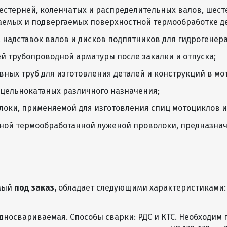
шестерней, коленчатых и распределительных валов, шест
500 - 1250 Х
0,80
6,28
710 - 2500
емых и подвергаемых поверхностной термообработке де
, надставок валов и дисков подпятников для гидрогенер
500 - 1250 Х
0,90
7,07
710 - 2500
ей трубопроводной арматуры после закалки и отпуска;
600 - 1250 Х
вных труб для изготовления деталей и конструкций в м
1,0
7,85
1420 - 2500
ц цельнокатаных различного назначения;
600 - 1250 Х
1,2
9,42
олоки, применяемой для изготовления спиц мотоциклов и
1420 - 3000
зной термообработанной луженой проволоки, предназна
600 - 1250 Х
1,3
10,21
1420 - 3000
600 - 1250 Х
1,4
10,99
1420 - 3000
600 - 1500 Х
мый
под заказ,
обладает следующими характеристиками:
1,5
11,78
1420 - 6000
600 - 1500 Х
дносвариваемая. Способы сварки: РДС и КТС. Необходим
1,6
12,56
1420 - 6000