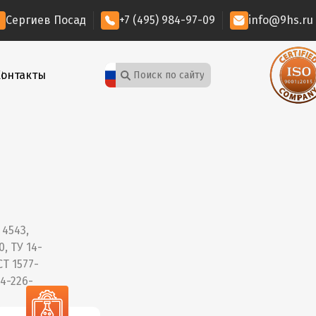
Сергиев Посад
+7 (495) 984-97-09
info@9hs.ru
Контакты
 4543,
0, ТУ 14-
СТ 1577-
14-226-
НК