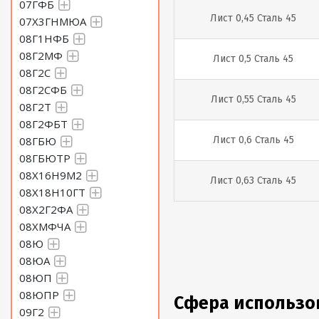
07ГФБ
Лист 0,45 Сталь 45
07Х3ГНМЮА
08Г1НФБ
08Г2МФ
Лист 0,5 Сталь 45
08Г2С
08Г2СФБ
Лист 0,55 Сталь 45
08Г2Т
08Г2ФБТ
08ГБЮ
Лист 0,6 Сталь 45
08ГБЮТР
08Х16Н9М2
Лист 0,63 Сталь 45
08Х18Н10ГТ
08Х2Г2ФА
Лист 0,65 Сталь 45
08ХМФЧА
08Ю
08ЮА
Лист 0,7 Сталь 45
08ЮП
08ЮПР
Сфера использо
Лист 0,75 Сталь 45
09Г2