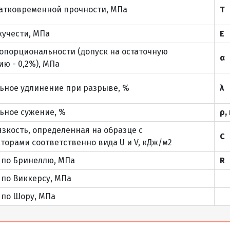
1420 - 6000
атковременной прочности, МПа
Т
600 - 1800 Х
3,8
29,83
1420 - 6000
кучести, МПа
Е
опорциональности (допуск на остаточную
600 - 1800 Х
3,9
30,62
α
1420 - 6000
ю - 0,2%), МПа
600 - 1800 Х
4,0
31,40
ьное удлинение при разрыве, %
λ
1420 - 6000
600 - 1800 Х
ьное сужение, %
ρ, 
4,5
35,33
1420 - 6000
язкость, определенная на образце с
С
600 - 1800 Х
торами соответственно вида U и V, кДж/м2
5,0
39,25
1420 - 6000
 по Бринеллю, МПа
R
600 - 1800 Х
5,5
43,18
1420 - 6000
 по Виккерсу, МПа
 по Шору, МПа
700 - 2000 Х
6,0
47,10
2000 - 7000
700 - 2000 Х