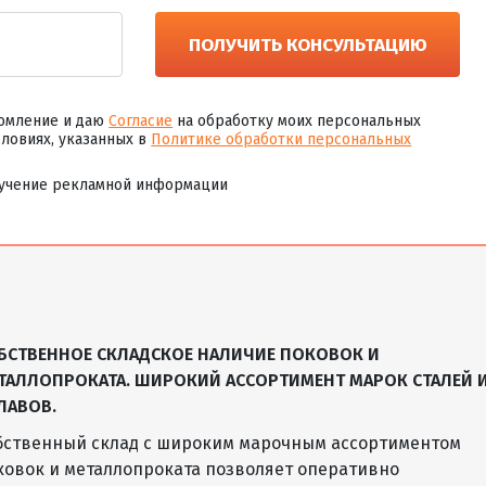
А, Б
ПН, ПУ, ПВ, ПО
О, НО
По запросу
ПОЛУЧИТЬ КОНСУЛЬТАЦИЮ
А, Б
ПН, ПУ, ПВ, ПО
О, НО
По запросу
омление и даю
Согласие
на обработку моих персональных
А, Б
ПН, ПУ, ПВ, ПО
О, НО
По запросу
словиях, указанных в
Политике обработки персональных
учение рекламной информации
—
ПН, ПУ, ПВ, ПО
О, НО
По запросу
—
ПН, ПУ, ПВ, ПО
О, НО
По запросу
—
ПН, ПУ, ПВ, ПО
О, НО
По запросу
БСТВЕННОЕ СКЛАДСКОЕ НАЛИЧИЕ ПОКОВОК И
ТАЛЛОПРОКАТА. ШИРОКИЙ АССОРТИМЕНТ МАРОК СТАЛЕЙ 
—
ПН, ПУ, ПВ, ПО
О, НО
По запросу
ЛАВОВ.
бственный склад с широким марочным ассортиментом
—
ПН, ПУ, ПВ, ПО
О, НО
По запросу
ковок и металлопроката позволяет оперативно