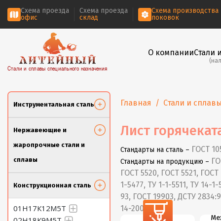
Схема проезда
Схема проезда
Схема производства
офис
склад
поковок
О компании
Стали 
(на
Стали и сплавы специального назначения
Главная
Стали и сплав
Инструментальная сталь
Лист горячекат
Нержавеющие и
жаропрочные стали и
ГОСТ 10
Стандарты на сталь –
сплавы
ГО
Стандарты на продукцию –
ГОСТ 5520, ГОСТ 5521, ГОСТ 
1-5477, ТУ 1-1-5511, ТУ 14-1
Конструкционная сталь
93, ГОСТ 19903, ДСТУ 2834:
01Н17К12М5Т
14-2004
Резка
Ме
02Н18К9М5Т