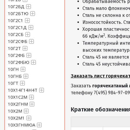
Обрабатываемость рез
10Г2БД
Сталь мало флокено
Лист 1,8 Сталь 45
10Г2БТЮ
Сталь не склонна к о
10Г2С1
Износостойкость. Ст
10Г2С1Д
Лист 2 Сталь 45
Хорошая пластичност
10Г2СБ
2
66 кДж/м
. Коэффици
10Г2СФБ
Температурный интер
Лист 2,2 Сталь 45
10Г2Т
высоких температур
10Г2ФБ
Сталь 45 не являетс
10Г2ФБЮ
Лист 2,5 Сталь 45
Сталь 45 неустойчив
10ГН
Заказать лист горячека
10ГНБ
Лист 2,8 Сталь 45
10ГТ
Заказать
горячекатаный 
10Х14Г14Н4Т
телефону 7(495) 984-97-09
Лист 3 Сталь 45
10Х1С2М
10Х2ГНМ
Краткие обозначения
10Х2М
Лист 3,2 Сталь 45
10Х2М1
10Х3ГНМЮА
Лист 3,5 Сталь 45