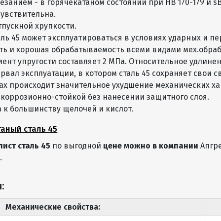
анием - в горячекатаном состоянии при НВ 170-179 и sВ=64
чувствительна.
600 - 1500 Х
1,8
14,13
1420 - 6000
тпускной хрупкости.
аль 45 может эксплуатироваться в условиях ударных и п
600 - 1500 Х
2,0
15,70
ь и хорошая обрабатываемость всеми видами мех.обрабо
1420 - 6000
ент упругости составляет 2 МПа. Относительное удлинен
вал эксплуатации, в котором сталь 45 сохраняет свои сво
600 - 1500 Х
2,2
17,27
1420 - 6000
ах происходит значительное ухудшение механических ха
я коррозионно-стойкой без нанесении защитного слоя.
600 - 1500 Х
2,5
19,63
а к большинству щелочей и кислот.
1420 - 6000
таный сталь 45
600 - 1500 Х
2,8
21,98
1420 - 6000
лист сталь 45
по выгодной
цене можно в компании
Апгр
.
600 - 1800 Х
3,0
23,55
1420 - 6000
:
600 - 1800 Х
3,2
25,12
1420 - 6000
Механические свойства:
600 - 1800 Х
3,5
27,48