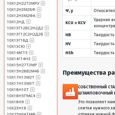
10Х12Н22Т3МРУ
10Х12Н3М2БФ
Ψ, y
Относител
10Х12Н3М2ФА
Ударная в
10Х12НД
KCU
и
KCV
концентра
10Х13Г12БС2Н2Д2
10Х13Г12С2Н2Д2Б
HB
Твердость
10Х13Г18Д
HV
Твердость
10Х13СЮ
10Х14АГ15
HSh
Твердость
10Х14Г14Н3
10Х15Н27Т3МР
10Х15Н28В2М4Б
Преимущества ра
10Х17Н13М2Т
10Х17Н13М3Т
СОБСТВЕННЫЙ СТА
10Х18Н10Т
ШТАМПОВОЧНЫЙ ЦЕ
10Х18Н5Г9АС4
10Х18Н9
Это позволяет на
10Х23Н18
слитки нужного хи
10Х25Н6АТМФ
отливки нужной ф