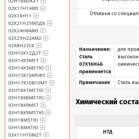
02Н18М3К3Т
02Х17Н14М3
Отливки со специал
02Х18Н11
02Х21Н25М5ДБ
02Х24Н6АМ3
02Х25Н22АМ2
02Х8Н22С6
Назначение:
для прои
03Н10Х12Д2Т
Сталь
высокон
03Н14Х5М3Т
07Х16Н4Б
химичес
03Н14Х5М3ТЮ
применяется
03Н15К10М5Ф5
03Н17К10В10МТ
Примечание
Сталь в
03Н18К1М3ТЮ
03Н18К8М3ТЮ
Химический сост
03Н18К9М5Т
03Н18К9М5ТЮ
03Н18М3ТЮ
03Н18М4ТЮ
НТД
03Х11Н10М2Т