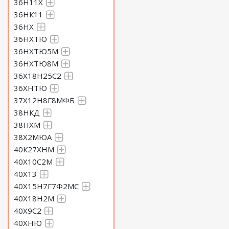
36Н11Х
36НК11
36НХ
36НХТЮ
36НХТЮ5М
36НХТЮ8М
36Х18Н25С2
36ХНТЮ
37Х12Н8Г8МФБ
38НКД
38НХМ
38Х2МЮА
40К27ХНМ
40Х10С2М
40Х13
40Х15Н7Г7Ф2МС
40Х18Н2М
40Х9С2
40ХНЮ