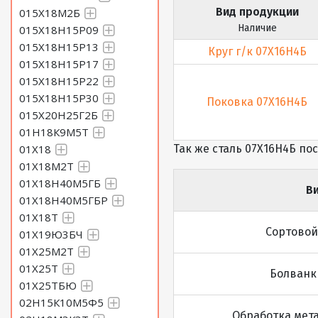
Вид продукции
015Х18М2Б
Наличие
015Х18Н15Р09
015Х18Н15Р13
Круг г/к 07Х16Н4Б
015Х18Н15Р17
015Х18Н15Р22
015Х18Н15Р30
Поковка 07Х16Н4Б
015Х20Н25Г2Б
01Н18К9М5Т
01Х18
Так же сталь 07Х16Н4Б по
01Х18М2Т
01Х18Н40М5ГБ
В
01Х18Н40М5ГБР
01Х18Т
Сортовой
01Х19Ю3БЧ
01Х25М2Т
01Х25Т
Болванки
01Х25ТБЮ
02Н15К10М5Ф5
Обработка мет