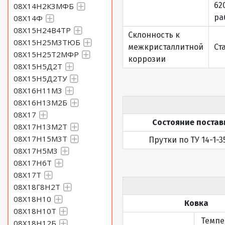
62
08Х14Н2К3МФБ
ра
08Х14Ф
08Х15Н24В4ТР
Склонность к
08Х15Н25М3ТЮБ
межкристаллитной
Ст
08Х15Н25Т2МФР
коррозии
08Х15Н5Д2Т
08Х15Н5Д2ТУ
08Х16Н11М3
08Х16Н13М2Б
08Х17
Состояние постав
08Х17Н13М2Т
08Х17Н15М3Т
Прутки по ТУ 14-1-3
08Х17Н5М3
08Х17Н6Т
08Х17Т
08Х18Г8Н2Т
08Х18Н10
Ковка
08Х18Н10Т
Темпе
08Х18Н12Б