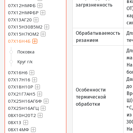
вк
загрязненность
07Х12НМФБ
ОТ
07Х12НМФБР
ка
07Х13АГ20
си
07Х15Н30В5М2
Обрабатываемость
Дл
07Х15Н7ЮМ2
резанием
те
07Х16Н4Б
Дл
Поковка
ма
Круг г/к
На
бо
07Х16Н6
Да
07Х17Н16
до
07Х18Н10Р
Особенности
Вр
07Х21Г7АН5
термической
Ш)
07Х25Н16АГ6Ф
обработки
°С
07Х25Н16АГЦ
из
08Х10Н20Т2
30
08Х13
На
08Х14МФ