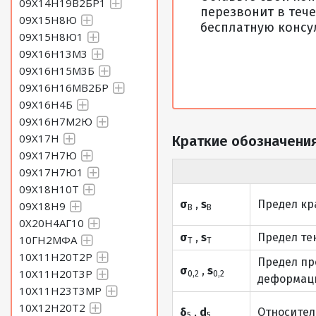
09Х14Н19В2БР1
перезвонит в тече
09Х15Н8Ю
бесплатную консу
09Х15Н8Ю1
09Х16Н13М3
09Х16Н15М3Б
09Х16Н16МВ2БР
09Х16Н4Б
09Х16Н7М2Ю
09Х17Н
Краткие обозначения
09Х17Н7Ю
09Х17Н7Ю1
09Х18Н10Т
σ
,
s
Предел кр
09Х18Н9
В
В
0Х20Н4АГ10
σ
,
s
Предел те
10ГН2МФА
Т
Т
10Х11Н20Т2Р
Предел пр
σ
,
s
10Х11Н20Т3Р
0,2
0,2
деформаци
10Х11Н23Т3МР
10Х12Н20Т2
δ
,
d
Относител
5
5