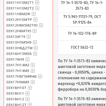
03Х11Н10М2Т1
ТУ 14-1-3570-83, ТУ 14-1-
03Х11Н10М2Т2
3573-83
03Х11Н8М2Ф
ТУ 5.961-11131-79, ОСТ
03Х12Н10МТР
5Р.9125-84
03Х12Н8К5М2ТЮ
03Х12Н8МТЮ
ТУ 14-132-176-89
03Х13АГ19
03Х13Н5М5К9
ГОСТ 5632-72
03Х13Н8Д2ТМ
03Х16Н15М3Б
03Х17АН9
По ТУ 14-1-3573-83 химич
03Х17Н14М2
шихтовой заготовке марки
03Х17Н14М3
свинца - 0,0050%, цинка 
03Х17Н8Г5МФАБ
отклонения по содержанию
03Х17Н9АМ3
марганцу +0,020% каждого
03Х18Н10Т
ферробора на 0,0030% бор
03Х18Н11
03Х18Н12
По ТУ 14-1-3570-83 химич
03Х18Н12Т
шихтовой заготовке марки