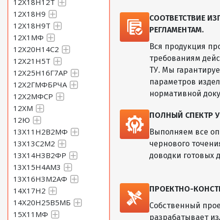
12Х18Н12Т
12Х18Н9
СООТВЕТСТВИЕ И
12Х18Н9Т
РЕГЛАМЕНТАМ.
12Х1МФ
Вся продукция пр
12Х20Н14С2
требованиям дейс
12Х21Н5Т
ТУ. Мы гарантиру
12Х25Н16Г7АР
параметров изде
12Х2ГМФБРЧА
нормативной док
12Х2МФСР
12ХМ
ПОЛНЫЙ СПЕКТР У
12Ю
13Х11Н2В2МФ
Выполняем все оп
13Х13С2М2
чернового точени
13Х14Н3В2ФР
доводки готовых д
13Х15Н4АМ3
13Х16Н3М2АФ
ПРОЕКТНО-КОНСТ
14Х17Н2
14Х20Н25В5МБ
Собственный прое
15Х11МФ
разрабатывает из