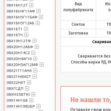
Вид
Ин
08Х18Н12Т
полуфабриката
к
08Х18Н4Г11АФ
08Х18Н5Г11БАФ
08Х18Н5Г12АБ
Слиток
11
08Х18Т1
Заготовка
11
08Х18ТЧ
08Х19Н12ТФ
Сваривае
08Х20Н12АБФ
08Х20Н14С2
Сваривается без
08Х20Н4АГ10
Способы варки РД, Р
08Х20Н5АГ12МФ
08Х21Г11АН6
08Х21Н6М2Т
08Х22Н6Т
08ХГСДП
08ХН35ВТЮ
Не нашли то,
09Х14Н16Б
09Х14Н19В2БР
Оставьте свои ко