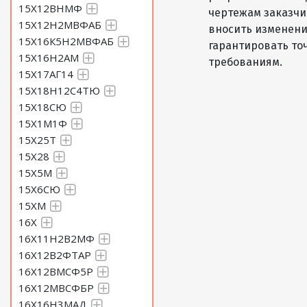
15Х12ВНМФ
чертежам заказчик
15Х12Н2МВФАБ
вносить изменени
15Х16К5Н2МВФАБ
гарантировать то
15Х16Н2АМ
требованиям.
15Х17АГ14
15Х18Н12С4ТЮ
15Х18СЮ
15Х1М1Ф
15Х25Т
15Х28
15Х5М
15Х6СЮ
15ХМ
16Х
16Х11Н2В2МФ
16Х12В2ФТАР
16Х12ВМСФ5Р
16Х12МВСФБР
16Х16Н3МАД