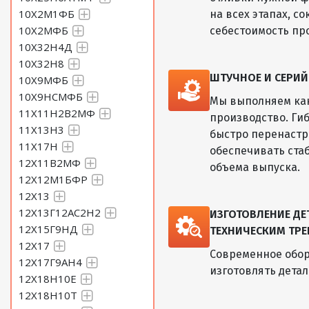
10Х2М1ФБ
на всех этапах, с
10Х2МФБ
себестоимость пр
10Х32Н4Д
10Х32Н8
ШТУЧНОЕ И СЕРИ
10Х9МФБ
10Х9НСМФБ
Мы выполняем как
11Х11Н2В2МФ
производство. Ги
11Х13Н3
быстро перенастр
11Х17Н
обеспечивать ста
12Х11В2МФ
объема выпуска.
12Х12М1БФР
12Х13
12Х13Г12АС2Н2
ИЗГОТОВЛЕНИЕ Д
12Х15Г9НД
ТЕХНИЧЕСКИМ ТРЕ
12Х17
Современное обор
12Х17Г9АН4
изготовлять дета
12Х18Н10Е
12Х18Н10Т