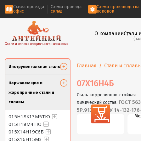
Схема проезда
Схема проезда
Схема производства
офис
склад
поковок
О компании
Стали 
(на
Стали и сплавы специального назначения
Главная
Стали и сплав
Инструментальная сталь
07Х16Н4Б
Нержавеющие и
жаропрочные стали и
Сталь коррозионно-стойкая
ГОСТ 5632
сплавы
Химический состав:
5Р.9125-84, ТУ 14-132-176
015Н18К13М5ТЮ
Резка
Ме
015Н18М4ТЮ
015Х14Н19С6Б
015Х16Н15М3