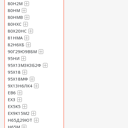
80Н2М
80НМ
80НМВ
80НХС
80Х20НС
81НМА
82Н6ХБ
90Г29Ю9ВБМ
95НИ
95Х13М3К3Б2Ф
95Х18
95Х18МФ
9Х13Н6ЛК4
ЕВ6
ЕХ3
ЕХ5К5
ЕХ9К15М2
Н65Д29ЮТ
Н65М