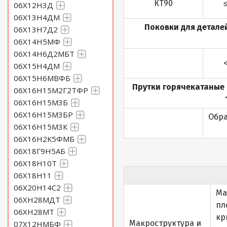
КТ90
06Х12Н3Д
06Х13Н4ДМ
Поковки для деталей
06Х13Н7Д2
06Х14Н5МФ
06Х14Н6Д2МБТ
06Х15Н4ДМ
06Х15Н6МВФБ
Прутки горячекатаные и
06Х16Н15М2Г2ТФР
06Х16Н15М3Б
06Х16Н15М3БР
Обра
06Х16Н15М3К
06Х16Н2К5ФМБ
06Х18Г9Н5АБ
06Х18Н10Т
06Х18Н11
06Х20Н14С2
Ма
06ХН28МДТ
пл
06ХН28МТ
кр
Макроструктура и
07Х12НМБФ