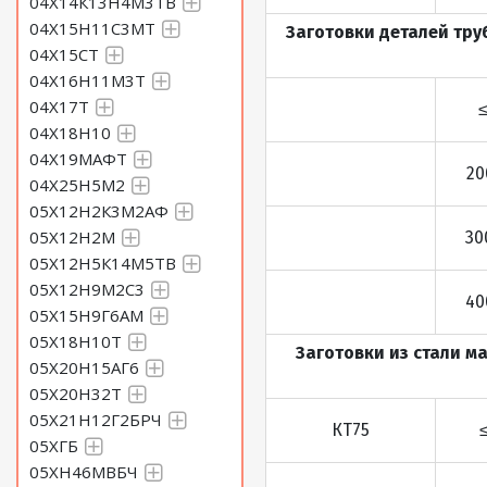
04Х14К13Н4М3ТВ
04Х15Н11С3МТ
Заготовки деталей тру
04Х15СТ
04Х16Н11М3Т
04Х17Т
04Х18Н10
04Х19МАФТ
20
04Х25Н5М2
05Х12Н2К3М2АФ
05Х12Н2М
30
05Х12Н5К14М5ТВ
05Х12Н9М2С3
40
05Х15Н9Г6АМ
05Х18Н10Т
Заготовки из стали м
05Х20Н15АГ6
05Х20Н32Т
05Х21Н12Г2БРЧ
КТ75
05ХГБ
05ХН46МВБЧ