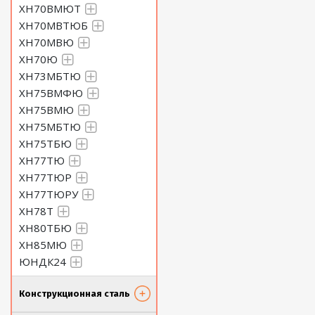
ХН70ВМЮТ
ХН70МВТЮБ
ХН70МВЮ
ХН70Ю
ХН73МБТЮ
ХН75ВМФЮ
ХН75ВМЮ
ХН75МБТЮ
ХН75ТБЮ
ХН77ТЮ
ХН77ТЮР
ХН77ТЮРУ
ХН78Т
ХН80ТБЮ
ХН85МЮ
ЮНДК24
Конструкционная сталь