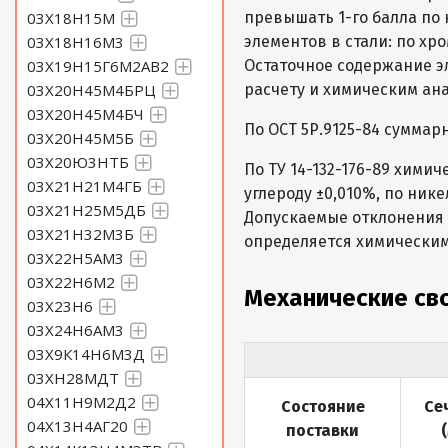
03Х18Н15М
превышать 1-го балла по
03Х18Н16М3
элементов в стали: по хр
03Х19Н15Г6М2АВ2
Остаточное содержание эл
03Х20Н45М4БРЦ
расчету и химическим ан
03Х20Н45М4БЧ
По ОСТ 5Р.9125-84 суммарн
03Х20Н45М5Б
03Х20Ю3НТБ
По ТУ 14-132-176-89 хими
03Х21Н21М4ГБ
углероду ±0,010%, по нике
03Х21Н25М5ДБ
Допускаемые отклонения п
03Х21Н32М3Б
определяется химическим
03Х22Н5АМ3
03Х22Н6М2
Механические св
03Х23Н6
03Х24Н6АМ3
03Х9К14Н6М3Д
03ХН28МДТ
04Х11Н9М2Д2
Состояние
Се
04Х13Н4АГ20
поставки