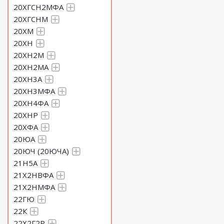
20ХГСН2МФА
20ХГСНМ
20ХМ
20ХН
20ХН2М
20ХН2МА
20ХН3А
20ХН3МФА
20ХН4ФА
20ХНР
20ХФА
20ЮА
20ЮЧ (20ЮЧА)
21Н5А
21Х2НВФА
21Х2НМФА
22ГЮ
22К
22Х2Г2Р