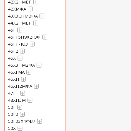
42Х2НМБР
42ХМФА
43Х3СНМВФА
44Х2НМБР
45Г
45Г15Н9Х2ЮФ
45Г17Ю3
45Г2
45Х
45Х3НМ2ФА
45ХГМА
45ХН
45ХН2МФА
47ГТ
48ХН3М
50Г
50Г2
50Г23Х4ФВ7
50Х