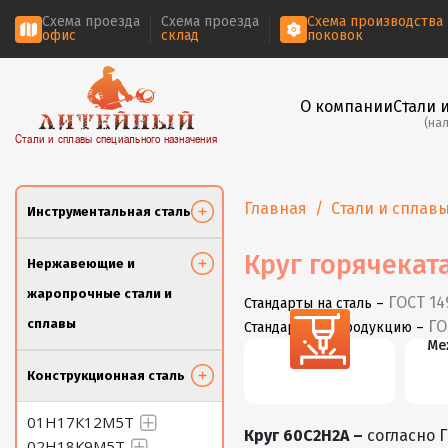
Схема проезда
Схема проезда
Схема производства
офис
склад
поковок
О компании
Стали 
(на
Стали и сплавы специального назначения
Главная
Стали и сплав
Инструментальная сталь
Круг горячекат
Нержавеющие и
жаропрочные стали и
ГОСТ 14
Стандарты на сталь –
сплавы
ГО
Стандарты на продукцию –
Резка
Ме
Конструкционная сталь
01Н17К12М5Т
Круг 60С2Н2А –
согласно 
02Н18К9М5Т