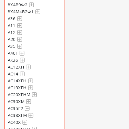
8Х4В9Ф2
8Х4М4В2Ф1
A36
А11
А12
А20
А35
А40Г
АК36
АС12ХН
АС14
АС14ХГН
АС19ХГН
АС20ХГНМ
АС30ХМ
АС35Г2
АС38ХГМ
АС40Х