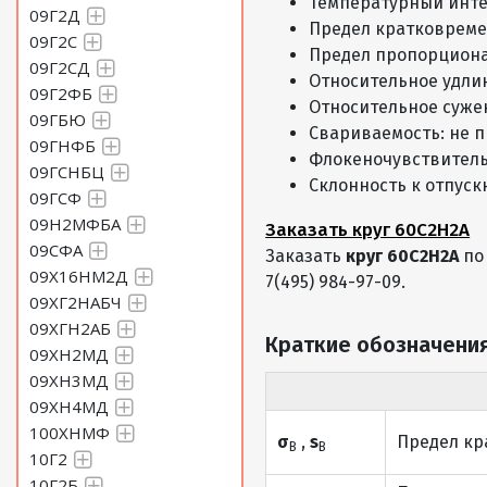
Температурный интерв
09Г2Д
Предел кратковреме
Круг 14 Сталь 60С2Н2А
09Г2С
Предел пропорциона
09Г2СД
Относительное удли
09Г2ФБ
Круг 15 Сталь 60С2Н2А
Относительное суже
09ГБЮ
Свариваемость: не 
09ГНФБ
Круг 16 Сталь 60С2Н2А
Флокеночувствитель
09ГСНБЦ
Склонность к отпуск
09ГСФ
Круг 17 Сталь 60С2Н2А
09Н2МФБА
Заказать круг 60С2Н2А
09СФА
Заказать
круг 60С2Н2А
по
09Х16НМ2Д
7(495) 984-97-09.
Круг 18 Сталь 60С2Н2А
09ХГ2НАБЧ
09ХГН2АБ
Краткие обозначения
Круг 19 Сталь 60С2Н2А
09ХН2МД
09ХН3МД
09ХН4МД
Круг 20 Сталь 60С2Н2А
100ХНМФ
σ
,
s
Предел кр
В
В
10Г2
Круг 21 Сталь 60С2Н2А
10Г2Б