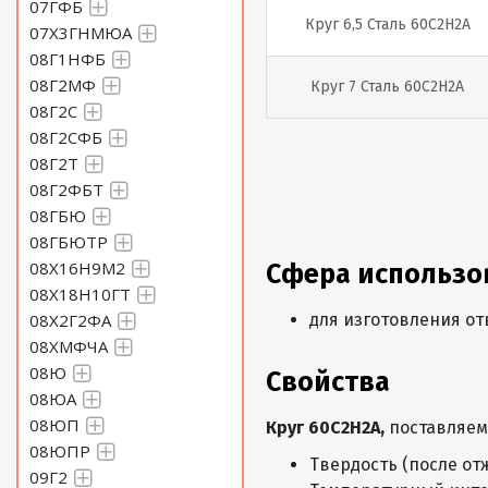
07ГФБ
Круг 6,5 Сталь 60С2Н2А
07Х3ГНМЮА
08Г1НФБ
08Г2МФ
Круг 7 Сталь 60С2Н2А
08Г2С
08Г2СФБ
Круг 8 Сталь 60С2Н2А
08Г2Т
08Г2ФБТ
Круг 9 Сталь 60С2Н2А
08ГБЮ
08ГБЮТР
08Х16Н9М2
Сфера использо
Круг 10 Сталь 60С2Н2А
08Х18Н10ГТ
08Х2Г2ФА
для изготовления о
Круг 11 Сталь 60С2Н2А
08ХМФЧА
08Ю
Свойства
08ЮА
Круг 12 Сталь 60С2Н2А
08ЮП
Круг 60С2Н2А,
поставляе
08ЮПР
Круг 13 Сталь 60С2Н2А
Твердость (после от
09Г2