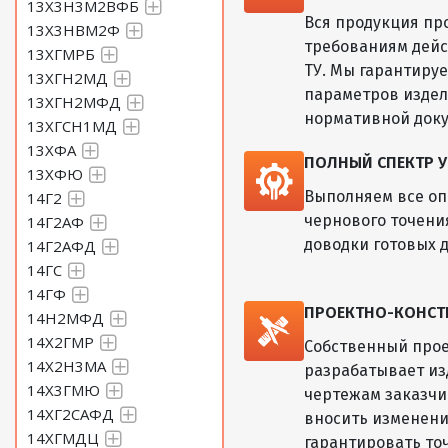
13Х3Н3М2ВФБ
Круг 56 Сталь 60С2Н2А
Вся продукция пр
13Х3НВМ2Ф
требованиям дейс
13ХГМРБ
ТУ. Мы гарантиру
Круг 58 Сталь 60С2Н2А
13ХГН2МД
параметров изде
13ХГН2МФД
нормативной док
13ХГСН1МД
Круг 60 Сталь 60С2Н2А
13ХФА
ПОЛНЫЙ СПЕКТР У
13ХФЮ
Круг 62 Сталь 60С2Н2А
Выполняем все оп
14Г2
чернового точени
14Г2АФ
Круг 72 Сталь 60С2Н2А
доводки готовых д
14Г2АФД
14ГС
14ГФ
Круг 73 Сталь 60С2Н2А
ПРОЕКТНО-КОНСТ
14Н2МФД
14Х2ГМР
Собственный прое
Круг 75 Сталь 60С2Н2А
14Х2Н3МА
разрабатывает из
14Х3ГМЮ
чертежам заказчик
14ХГ2САФД
Круг 78 Сталь 60С2Н2А
вносить изменени
14ХГМДЦ
гарантировать то