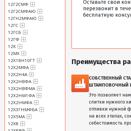
Оставьте свои ко
12Г2СМФ
перезвонит в тече
12Г2СМФАЮ
бесплатную консу
Круг 38 Сталь 60С2Н2А
12ГН2МФАЮ
12ГС
12ГСБ
Круг 39 Сталь 60С2Н2А
12ГФ
12К
Круг 40 Сталь 60С2Н2А
12МХ
12Х18Н10ГТ
Преимущества ра
Круг 41 Сталь 60С2Н2А
12Х2МФА
12Х2Н4А
СОБСТВЕННЫЙ СТА
12Х2НВФА
Круг 42 Сталь 60С2Н2А
ШТАМПОВОЧНЫЙ ЦЕ
12Х2НВФМА
Это позволяет на
12Х2НМ1ФА
Круг 43 Сталь 60С2Н2А
слитки нужного хи
12Х2НМФА
отливки нужной ф
12Х3ГНМФБА
на всех этапах, с
12Х5МА
Круг 44 Сталь 60С2Н2А
себестоимость пр
12Х8
12Х8ВФ