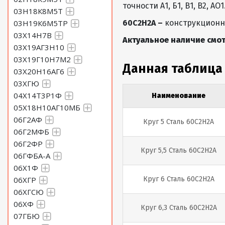
точности А1, Б1, В1, В2, АО1
03Н18К8М5Т
03Н19К6М5ТР
60С2Н2А –
конструкционна
03Х14Н7В
Актуальное наличие смот
03Х19АГ3Н10
03Х19Г10Н7М2
Данная таблица
03Х20Н16АГ6
03ХГЮ
04Х14Т3Р1Ф
Наименование
05Х18Н10АГ10МБ
06Г2АФ
Круг 5 Сталь 60С2Н2А
06Г2МФБ
06Г2ФР
Круг 5,5 Сталь 60С2Н2А
06ГФБА-А
06Х1Ф
06ХГР
Круг 6 Сталь 60С2Н2А
06ХГСЮ
06ХФ
Круг 6,3 Сталь 60С2Н2А
07ГБЮ