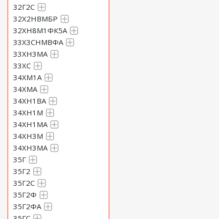
32Г2С
32Х2НВМБР
32ХН8М1ФК5А
33Х3СНМВФА
33ХН3МА
33ХС
34ХМ1А
34ХМА
34ХН1ВА
34ХН1М
34ХН1МА
34ХН3М
34ХН3МА
35Г
35Г2
35Г2С
35Г2Ф
35Г2ФА
35ГС