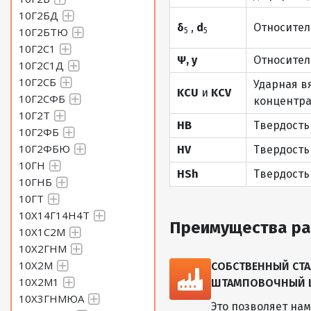
10Г2БД
δ
,
d
Относител
10Г2БТЮ
5
5
10Г2С1
Ψ, y
Относител
10Г2С1Д
10Г2СБ
Ударная в
KCU
и
KCV
10Г2СФБ
концентра
10Г2Т
HB
Твердость
10Г2ФБ
10Г2ФБЮ
HV
Твердость
10ГН
HSh
Твердость
10ГНБ
10ГТ
10Х14Г14Н4Т
Преимущества ра
10Х1С2М
10Х2ГНМ
10Х2М
СОБСТВЕННЫЙ СТА
10Х2М1
ШТАМПОВОЧНЫЙ ЦЕ
10Х3ГНМЮА
Это позволяет на