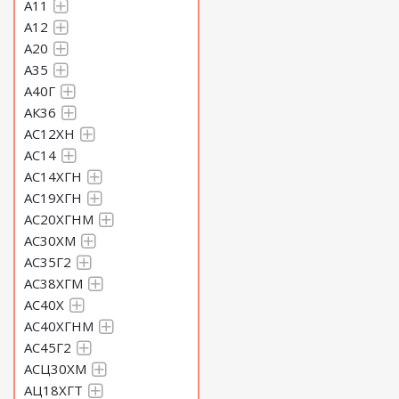
А11
А12
А20
А35
А40Г
АК36
АС12ХН
АС14
АС14ХГН
АС19ХГН
АС20ХГНМ
АС30ХМ
АС35Г2
АС38ХГМ
АС40Х
АС40ХГНМ
АС45Г2
АСЦ30ХМ
АЦ18ХГТ