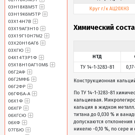
03Н18К8М5Т
Круг г/к АЦ20ХН3
03Н19К6М5ТР
03Х14Н7В
Химический сост
03Х19АГ3Н10
03Х19Г10Н7М2
03Х20Н16АГ6
03ХГЮ
НТД
04Х14Т3Р1Ф
05Х18Н10АГ10МБ
ТУ 14-1-3283-81
0,17
06Г2АФ
06Г2МФБ
Конструкционная кальци
06Г2ФР
По ТУ 14-1-3283-81 химич
06ГФБА-А
кальциевая. Микролегиро
06Х1Ф
кальция в жидком металл.
06ХГР
титана до 0,030 % и вана
06ХГСЮ
допускаются отклонения по
06ХФ
никелю -0,10 %, по сере и
07ГБЮ