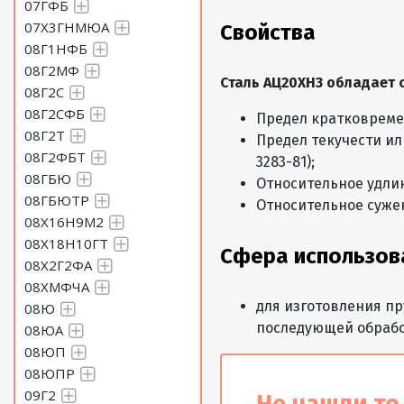
07ГФБ
07Х3ГНМЮА
Свойства
08Г1НФБ
08Г2МФ
Сталь АЦ20ХН3 обладает
08Г2С
08Г2СФБ
Предел кратковреме
08Г2Т
Предел текучести ил
08Г2ФБТ
3283-81);
08ГБЮ
Относительное удли
08ГБЮТР
Относительное сужени
08Х16Н9М2
08Х18Н10ГТ
Сфера использов
08Х2Г2ФА
08ХМФЧА
для изготовления п
08Ю
последующей обрабо
08ЮА
08ЮП
08ЮПР
09Г2