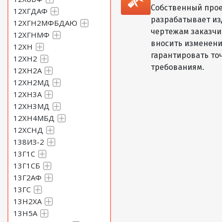
Собственный прое
12ХГДАФ
разрабатывает из
12ХГН2МФБДАЮ
чертежам заказчик
12ХГНМФ
вносить изменени
12ХН
гарантировать то
12ХН2
требованиям.
12ХН2А
12ХН2МД
12ХН3А
12ХН3МД
12ХН4МБД
12ХСНД
138ИЗ-2
13Г1С
13Г1СБ
13Г2АФ
13ГС
13Н2ХА
13Н5А