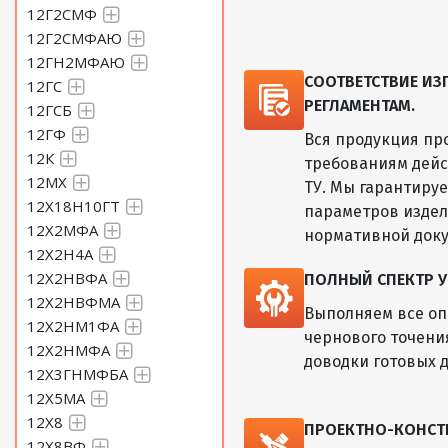
12Г2СМФ
12Г2СМФАЮ
12ГН2МФАЮ
СООТВЕТСТВИЕ И
12ГС
РЕГЛАМЕНТАМ.
12ГСБ
12ГФ
Вся продукция пр
12К
требованиям дейс
12МХ
ТУ. Мы гарантиру
12Х18Н10ГТ
параметров изде
12Х2МФА
нормативной док
12Х2Н4А
12Х2НВФА
ПОЛНЫЙ СПЕКТР У
12Х2НВФМА
Выполняем все оп
12Х2НМ1ФА
чернового точени
12Х2НМФА
доводки готовых д
12Х3ГНМФБА
12Х5МА
12Х8
ПРОЕКТНО-КОНСТ
12Х8ВФ