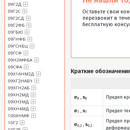
Не нашли то,
09Г2Д
09Г2С
Оставьте свои ко
перезвонит в тече
09Г2СД
бесплатную консу
09Г2ФБ
09ГБЮ
09ГНФБ
09ГСНБЦ
09ГСФ
09Н2МФБА
09СФА
Краткие обозначения
09Х16НМ2Д
09ХГ2НАБЧ
09ХГН2АБ
09ХН2МД
σ
,
s
Предел кр
В
В
09ХН3МД
09ХН4МД
σ
,
s
Предел те
Т
Т
100ХНМФ
Предел пр
10Г2
σ
,
s
0,2
0,2
деформаци
10Г2Б