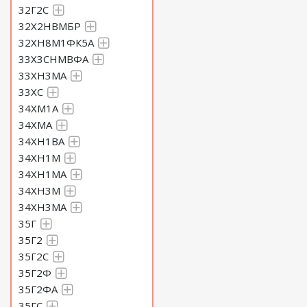
32Г2С
32Х2НВМБР
32ХН8М1ФК5А
33Х3СНМВФА
33ХН3МА
33ХС
34ХМ1А
34ХМА
34ХН1ВА
34ХН1М
34ХН1МА
34ХН3М
34ХН3МА
35Г
35Г2
35Г2С
35Г2Ф
35Г2ФА
35ГС