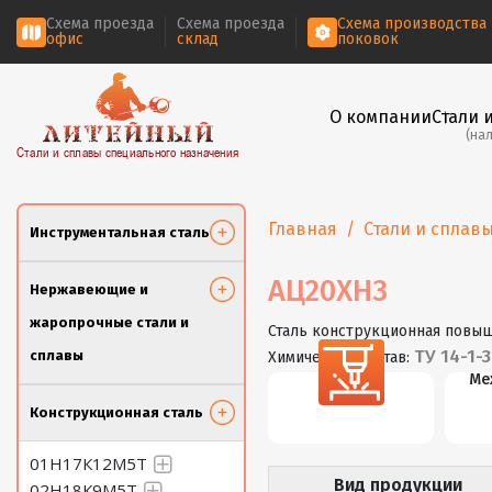
Схема проезда
Схема проезда
Схема производства
офис
склад
поковок
О компании
Стали 
(на
Стали и сплавы специального назначения
Главная
Стали и сплав
Инструментальная сталь
АЦ20ХН3
Нержавеющие и
жаропрочные стали и
Сталь конструкционная повы
ТУ 14-1-
сплавы
Химический состав:
Резка
Ме
Конструкционная сталь
01Н17К12М5Т
Вид продукции
02Н18К9М5Т