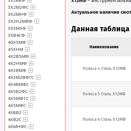
3Х2В8Ф
Х12МФ
– инструментальная
3Х2М2ФС
Актуальное наличие смот
3Х2МНФ
3Х2Н2МВФ
Данная таблица
3Х3М3Ф
3ХВ4СФ
40Х5МФ
Наименование
45ХНМ
4Х2В5МФ
4Х2НМФ
Полоса 4 Сталь Х12МФ
4Х3ВМФ
4Х3М2ВФГС
4Х4ВМФС
4Х5В2ФС
Полоса 5 Сталь Х12МФ
4Х5МФ1С
4Х5МФС
4Х8В2
4ХВ2С
Полоса 6 Сталь Х12МФ
4ХМНФС