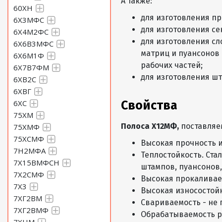
А также:
60ХН
Полоса 12 Сталь Х12МФ
для изготовления п
6Х3МФС
для изготовления с
6Х4М2ФС
для изготовления с
6Х6В3МФС
матриц и пуансонов
6Х6М1Ф
Полоса 14 Сталь Х12МФ
рабочих частей;
6Х7В7ФМ
для изготовления ш
6ХВ2С
6ХВГ
6ХС
Свойства
Полоса 15 Сталь Х12МФ
75ХМ
Полоса Х12МФ,
поставля
75ХМФ
75ХСМФ
Высокая прочность и
Полоса 16 Сталь Х12МФ
7Н2МФА
Теплостойкость. Ста
7Х15ВМФСН
штампов, пуансонов,
7Х2СМФ
Высокая прокаливае
7Х3
Полоса 18 Сталь Х12МФ
Высокая износостойк
7ХГ2ВМ
Свариваемость - не 
7ХГ2ВМФ
Обрабатываемость ре