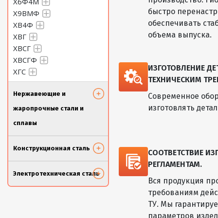
Х6Ф4М
быстро перенастр
Х9ВМФ
обеспечивать ста
ХВ4Ф
объема выпуска.
ХВГ
ХВСГ
ХВСГФ
ИЗГОТОВЛЕНИЕ Д
ХГС
ТЕХНИЧЕСКИМ ТРЕ
Нержавеющие и
Современное обор
изготовлять дета
жаропрочные стали и
сплавы
Конструкционная сталь
СООТВЕТСТВИЕ И
РЕГЛАМЕНТАМ.
Электротехническая сталь
Вся продукция пр
требованиям дейс
ТУ. Мы гарантиру
параметров изде