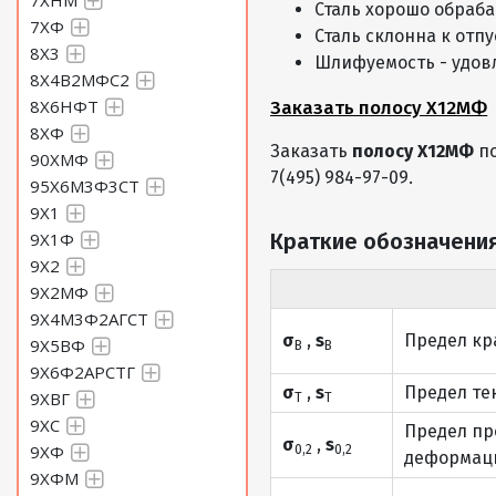
7ХНМ
Сталь хорошо обраб
Полоса 20 Сталь Х12МФ
7ХФ
Сталь склонна к отп
8Х3
Шлифуемость - удов
8Х4В2МФС2
8Х6НФТ
Заказать полосу Х12МФ
Полоса 22 Сталь Х12МФ
8ХФ
Заказать
полосу Х12МФ
п
90ХМФ
7(495) 984-97-09.
95Х6М3Ф3СТ
9Х1
Полоса 25 Сталь Х12МФ
9Х1Ф
Краткие обозначения
9Х2
9Х2МФ
Полоса 28 Сталь Х12МФ
9Х4М3Ф2АГСТ
σ
,
s
Предел кр
9Х5ВФ
В
В
9Х6Ф2АРСТГ
σ
,
s
Предел те
9ХВГ
Т
Т
Полоса 30 Сталь Х12МФ
9ХС
Предел пр
σ
,
s
9ХФ
0,2
0,2
деформаци
9ХФМ