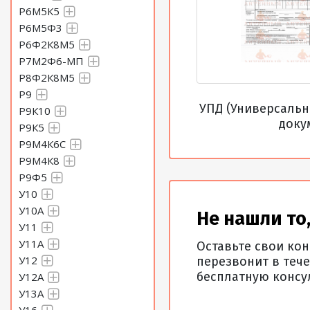
Р6М5К5
Р6М5Ф3
Р6Ф2К8М5
Полоса 55 Сталь Х12МФ
Р7М2Ф6-МП
Р8Ф2К8М5
Р9
УПД (Универсаль
Р9К10
Полоса 56 Сталь Х12МФ
доку
Р9К5
Р9М4К6С
Р9М4К8
Р9Ф5
Полоса 60 Сталь Х12МФ
У10
У10А
Не нашли то,
У11
Полоса 80 Сталь Х12МФ
У11А
Оставьте свои ко
У12
перезвонит в тече
бесплатную консу
У12А
У13А