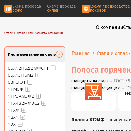
Схема проезда
Схема проезда
Схема производства
офис
склад
поковок
О компании
Ста
Стали и сплавы специального назначения
Главная
Стали и сплав
Инструментальная сталь
05Х12Н6Д2МФСГТ
Полоса горячек
05Х13Н6М2
ГОСТ 59
Стандарты на сталь –
08ГСЮТ
ГО
Стандарты на продукцию –
11М5Ф
Резка
Ме
11Р3АМ3Ф2
11Х4В2МФ3С2
11ХФ
12Х1
Полоса Х12МФ
– выпускае
13Х