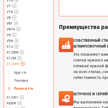
У16
У7
У7А
У8
У8Г
Преимущества ра
У8ГА
У9
У9А
СОБСТВЕННЫЙ СТА
Х12
ШТАМПОВОЧНЫЙ ЦЕ
Х12ВМ
Это позволяет на
Х12М
слитки нужного хи
Х12МФ
отливки нужной ф
на всех этапах, с
Круг г/к
себестоимость пр
Поковка
Полоса г/к
ШТУЧНОЕ И СЕРИ
Х12Ф1
Мы выполняем как
Х6ВФ
производство. Ги