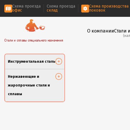
Схема проезда
Схема проезда
Схема производства
офис
склад
поковок
О компании
Стали 
(на
Стали и сплавы специального назначения
Инструментальная сталь
Нержавеющие и
жаропрочные стали и
сплавы