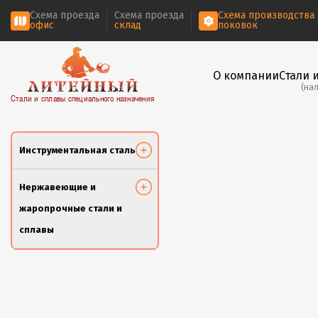
Схема проезда
Схема проезда
Схема производства
офис
склад
поковок
О компании
Стали 
(на
Стали и сплавы специального назначения
Инструментальная сталь
Нержавеющие и
жаропрочные стали и
сплавы