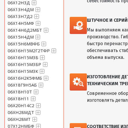
себестоимость пр
06Х12Н3Д
06Х13Н4ДМ
06Х13Н7Д2
ШТУЧНОЕ И СЕРИ
06Х14Н5МФ
06Х14Н6Д2МБТ
Мы выполняем как
06Х15Н4ДМ
производство. Ги
06Х15Н6МВФБ
быстро перенастр
06Х16Н15М2Г2ТФР
обеспечивать ста
06Х16Н15М3Б
объема выпуска.
06Х16Н15М3БР
06Х16Н15М3К
ИЗГОТОВЛЕНИЕ Д
06Х16Н2К5ФМБ
ТЕХНИЧЕСКИМ ТРЕ
06Х18Г9Н5АБ
06Х18Н10Т
Современное обор
06Х18Н11
изготовлять дета
06Х20Н14С2
06ХН28МДТ
06ХН28МТ
07Х12НМБФ
СООТВЕТСТВИЕ И