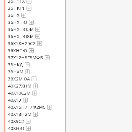
36Н11Х
36НК11
36НХ
36НХТЮ
36НХТЮ5М
36НХТЮ8М
36Х18Н25С2
36ХНТЮ
37Х12Н8Г8МФБ
38НКД
38НХМ
38Х2МЮА
40К27ХНМ
40Х10С2М
40Х13
40Х15Н7Г7Ф2МС
40Х18Н2М
40Х9С2
40ХНЮ