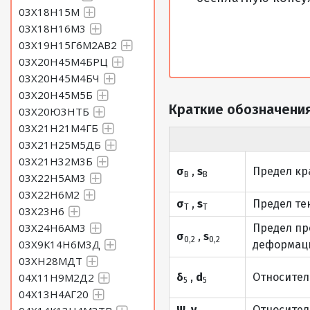
03Х18Н15М
03Х18Н16М3
03Х19Н15Г6М2АВ2
03Х20Н45М4БРЦ
03Х20Н45М4БЧ
03Х20Н45М5Б
Краткие обозначения
03Х20Ю3НТБ
03Х21Н21М4ГБ
03Х21Н25М5ДБ
03Х21Н32М3Б
σ
,
s
Предел кр
В
В
03Х22Н5АМ3
03Х22Н6М2
σ
,
s
Предел те
Т
Т
03Х23Н6
03Х24Н6АМ3
Предел пр
σ
,
s
0,2
0,2
03Х9К14Н6М3Д
деформаци
03ХН28МДТ
04Х11Н9М2Д2
δ
,
d
Относител
5
5
04Х13Н4АГ20
Ψ, y
Относител