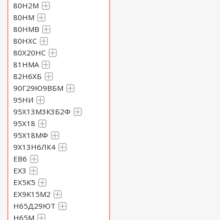
80Н2М
80НМ
80НМВ
80НХС
80Х20НС
81НМА
82Н6ХБ
90Г29Ю9ВБМ
95НИ
95Х13М3К3Б2Ф
95Х18
95Х18МФ
9Х13Н6ЛК4
ЕВ6
ЕХ3
ЕХ5К5
ЕХ9К15М2
Н65Д29ЮТ
Н65М