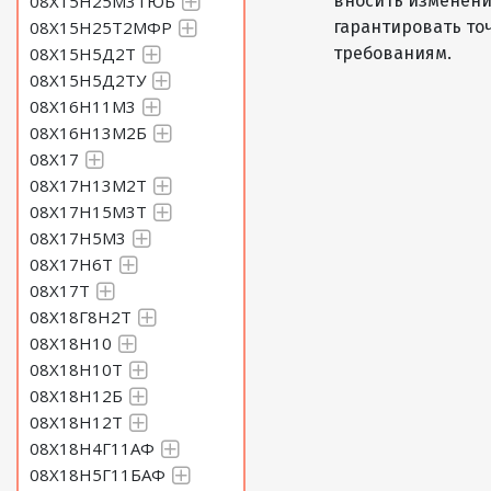
08Х15Н25М3ТЮБ
вносить изменени
08Х15Н25Т2МФР
гарантировать то
08Х15Н5Д2Т
требованиям.
08Х15Н5Д2ТУ
08Х16Н11М3
08Х16Н13М2Б
08Х17
08Х17Н13М2Т
08Х17Н15М3Т
08Х17Н5М3
08Х17Н6Т
08Х17Т
08Х18Г8Н2Т
08Х18Н10
08Х18Н10Т
08Х18Н12Б
08Х18Н12Т
08Х18Н4Г11АФ
08Х18Н5Г11БАФ