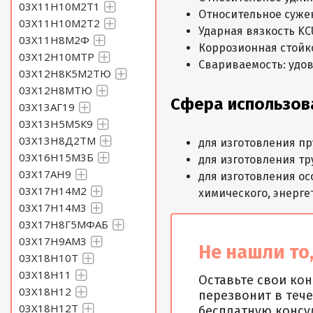
03Х11Н10М2Т1
Относительное суже
03Х11Н10М2Т2
Ударная вязкость KCU
03Х11Н8М2Ф
Коррозионная стойко
03Х12Н10МТР
Свариваемость: удо
03Х12Н8К5М2ТЮ
03Х12Н8МТЮ
Сфера использов
03Х13АГ19
03Х13Н5М5К9
03Х13Н8Д2ТМ
для изготовления пр
03Х16Н15М3Б
для изготовления тр
03Х17АН9
для изготовления о
03Х17Н14М2
химического, энерге
03Х17Н14М3
03Х17Н8Г5МФАБ
03Х17Н9АМ3
Не нашли то,
03Х18Н10Т
03Х18Н11
Оставьте свои ко
03Х18Н12
перезвонит в тече
03Х18Н12Т
бесплатную консу