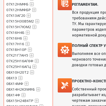
07Х12НМФБ
РЕГЛАМЕНТАМ.
07Х12НМФБР
Вся продукция пр
07Х13АГ20
требованиям дейс
07Х15Н30В5М2
ТУ. Мы гарантиру
07Х15Н7ЮМ2
параметров изде
07Х16Н4Б
нормативной док
07Х16Н6
07Х17Н16
ПОЛНЫЙ СПЕКТР У
07Х18Н10Р
Выполняем все оп
07Х21Г7АН5
чернового точени
07Х25Н16АГ6Ф
доводки готовых д
07Х25Н16АГЦ
08Х10Н20Т2
08Х13
ПРОЕКТНО-КОНСТ
08Х14МФ
08Х14Н2К3МФБ
Собственный прое
08Х14Ф
разрабатывает из
08Х15Н24В4ТР
чертежам заказчик