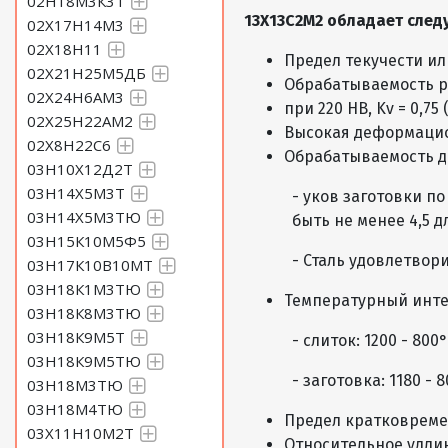
02Н18М3К3Т
13Х13С2М2 обладает сле
02Х17Н14М3
02Х18Н11
Предел текучести ил
02Х21Н25М5ДБ
Обрабатываемость р
02Х24Н6АМ3
при 220 HB, Kv = 0,75
02Х25Н22АМ2
Высокая деформацио
02Х8Н22С6
Обрабатываемость д
03Н10Х12Д2Т
03Н14Х5М3Т
- уков заготовки п
03Н14Х5М3ТЮ
быть не менее 4,5 дл
03Н15К10М5Ф5
- Сталь удовлетвор
03Н17К10В10МТ
03Н18К1М3ТЮ
Температурный инте
03Н18К8М3ТЮ
03Н18К9М5Т
- слиток: 1200 - 80
03Н18К9М5ТЮ
- заготовка: 1180 -
03Н18М3ТЮ
03Н18М4ТЮ
Предел кратковреме
03Х11Н10М2Т
Относительное удли