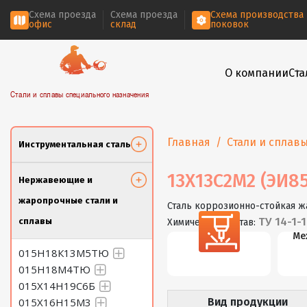
Схема проезда
Схема проезда
Схема производства
офис
склад
поковок
О компании
Ста
Стали и сплавы специального назначения
Главная
Стали и сплав
Инструментальная сталь
13Х13С2М2 (ЭИ85
Нержавеющие и
жаропрочные стали и
Сталь коррозионно-стойкая 
ТУ 14-1-
сплавы
Химический состав:
Резка
Ме
015Н18К13М5ТЮ
015Н18М4ТЮ
015Х14Н19С6Б
015Х16Н15М3
Вид продукции