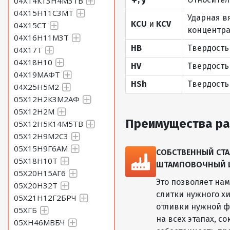
04Х14К13Н4М3ТВ
04Х15Н11С3МТ
Ударная в
KCU
и
KCV
04Х15СТ
концентра
04Х16Н11М3Т
HB
Твердость
04Х17Т
04Х18Н10
HV
Твердость
04Х19МАФТ
HSh
Твердость
04Х25Н5М2
05Х12Н2К3М2АФ
05Х12Н2М
Преимущества ра
05Х12Н5К14М5ТВ
05Х12Н9М2С3
05Х15Н9Г6АМ
СОБСТВЕННЫЙ СТА
05Х18Н10Т
ШТАМПОВОЧНЫЙ ЦЕ
05Х20Н15АГ6
Это позволяет на
05Х20Н32Т
слитки нужного хи
05Х21Н12Г2БРЧ
отливки нужной ф
05ХГБ
на всех этапах, с
05ХН46МВБЧ