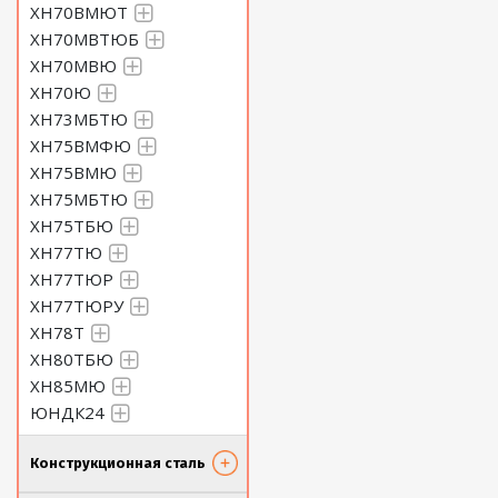
ХН70ВМЮТ
ХН70МВТЮБ
ХН70МВЮ
ХН70Ю
ХН73МБТЮ
ХН75ВМФЮ
ХН75ВМЮ
ХН75МБТЮ
ХН75ТБЮ
ХН77ТЮ
ХН77ТЮР
ХН77ТЮРУ
ХН78Т
ХН80ТБЮ
ХН85МЮ
ЮНДК24
Конструкционная сталь