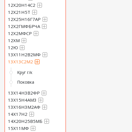
12Х20Н14С2
12Х21Н5Т
12Х25Н16Г7АР
12Х2ГМФБРЧА
12Х2МФСР
12ХМ
12Ю
13Х11Н2В2МФ
13Х13С2М2
Круг г/к
Поковка
13Х14Н3В2ФР
13Х15Н4АМ3
13Х16Н3М2АФ
14Х17Н2
14Х20Н25В5МБ
15Х11МФ