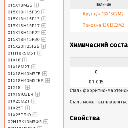
015Х18М2Б
Наличие
015Х18Н15Р09
Круг г/к 13Х13С2М2
015Х18Н15Р13
015Х18Н15Р17
Поковка 13Х13С2М2
015Х18Н15Р22
015Х18Н15Р30
Химический соста
015Х20Н25Г2Б
01Н18К9М5Т
01Х18
01Х18М2Т
С
01Х18Н40М5ГБ
01Х18Н40М5ГБР
0.1-0.15
01Х18Т
Сталь ферритно-мартенси
01Х19Ю3БЧ
01Х25М2Т
Сталь может выплавлятьс
01Х25Т
01Х25ТБЮ
Свойства
02Н15К10М5Ф5