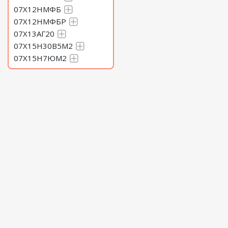
07Х12НМФБ
07Х12НМФБР
07Х13АГ20
07Х15Н30В5М2
07Х15Н7ЮМ2