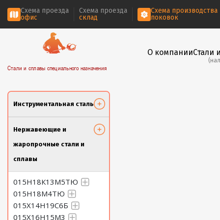
Схема проезда
Схема проезда
Схема производства
офис
склад
поковок
О компании
Стали 
(на
Стали и сплавы специального назначения
Инструментальная сталь
Нержавеющие и
жаропрочные стали и
сплавы
015Н18К13М5ТЮ
015Н18М4ТЮ
015Х14Н19С6Б
015Х16Н15М3