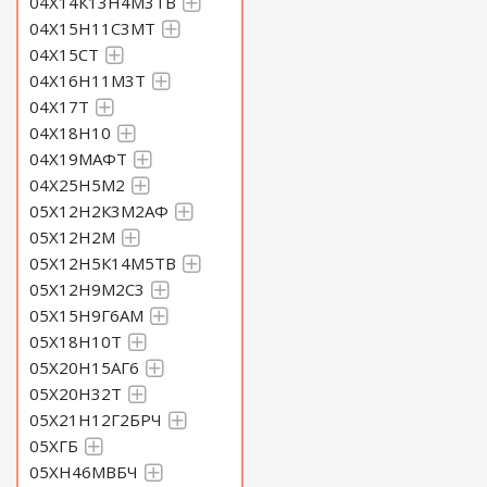
04Х14К13Н4М3ТВ
04Х15Н11С3МТ
04Х15СТ
04Х16Н11М3Т
04Х17Т
04Х18Н10
04Х19МАФТ
04Х25Н5М2
05Х12Н2К3М2АФ
05Х12Н2М
05Х12Н5К14М5ТВ
05Х12Н9М2С3
05Х15Н9Г6АМ
05Х18Н10Т
05Х20Н15АГ6
05Х20Н32Т
05Х21Н12Г2БРЧ
05ХГБ
05ХН46МВБЧ