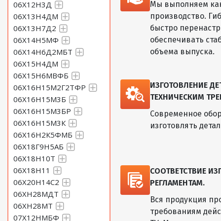
06Х12Н3Д
Мы выполняем как
06Х13Н4ДМ
производство. Ги
06Х13Н7Д2
быстро перенастр
06Х14Н5МФ
обеспечивать ста
06Х14Н6Д2МБТ
объема выпуска.
06Х15Н4ДМ
06Х15Н6МВФБ
ИЗГОТОВЛЕНИЕ Д
06Х16Н15М2Г2ТФР
ТЕХНИЧЕСКИМ ТРЕ
06Х16Н15М3Б
06Х16Н15М3БР
Современное обор
06Х16Н15М3К
изготовлять дета
06Х16Н2К5ФМБ
06Х18Г9Н5АБ
06Х18Н10Т
06Х18Н11
СООТВЕТСТВИЕ И
06Х20Н14С2
РЕГЛАМЕНТАМ.
06ХН28МДТ
Вся продукция пр
06ХН28МТ
требованиям дейс
07Х12НМБФ