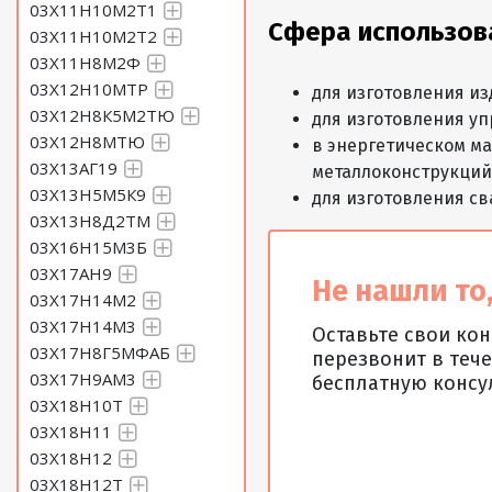
03Х11Н10М2Т1
Сфера использов
03Х11Н10М2Т2
03Х11Н8М2Ф
03Х12Н10МТР
для изготовления из
03Х12Н8К5М2ТЮ
для изготовления уп
03Х12Н8МТЮ
в энергетическом м
03Х13АГ19
металлоконструкций
03Х13Н5М5К9
для изготовления св
03Х13Н8Д2ТМ
03Х16Н15М3Б
03Х17АН9
Не нашли то,
03Х17Н14М2
03Х17Н14М3
Оставьте свои ко
03Х17Н8Г5МФАБ
перезвонит в тече
03Х17Н9АМ3
бесплатную консу
03Х18Н10Т
03Х18Н11
03Х18Н12
03Х18Н12Т