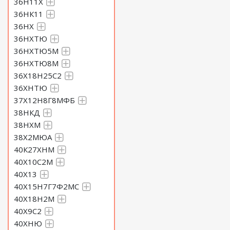
36Н11Х
36НК11
36НХ
36НХТЮ
36НХТЮ5М
36НХТЮ8М
36Х18Н25С2
36ХНТЮ
37Х12Н8Г8МФБ
38НКД
38НХМ
38Х2МЮА
40К27ХНМ
40Х10С2М
40Х13
40Х15Н7Г7Ф2МС
40Х18Н2М
40Х9С2
40ХНЮ