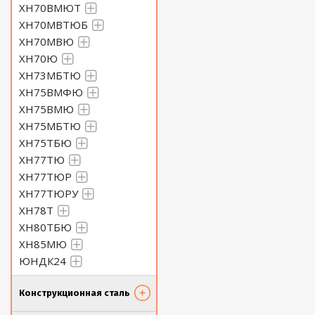
ХН70ВМЮТ
ХН70МВТЮБ
ХН70МВЮ
ХН70Ю
ХН73МБТЮ
ХН75ВМФЮ
ХН75ВМЮ
ХН75МБТЮ
ХН75ТБЮ
ХН77ТЮ
ХН77ТЮР
ХН77ТЮРУ
ХН78Т
ХН80ТБЮ
ХН85МЮ
ЮНДК24
Конструкционная сталь