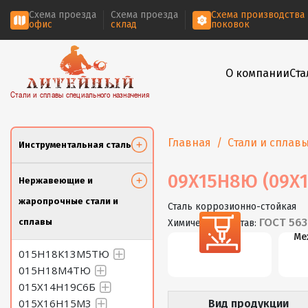
Схема проезда
Схема проезда
Схема производства
офис
склад
поковок
О компании
Ста
Стали и сплавы специального назначения
Главная
Стали и сплав
Инструментальная сталь
09Х15Н8Ю (09Х1
Нержавеющие и
жаропрочные стали и
Сталь коррозионно-стойкая
ГОСТ 563
сплавы
Химический состав:
Резка
Ме
015Н18К13М5ТЮ
015Н18М4ТЮ
015Х14Н19С6Б
015Х16Н15М3
Вид продукции