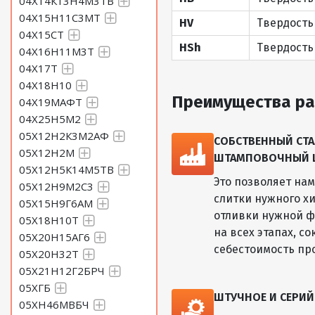
04Х14К13Н4М3ТВ
04Х15Н11С3МТ
HV
Твердость
04Х15СТ
HSh
Твердость
04Х16Н11М3Т
04Х17Т
04Х18Н10
Преимущества ра
04Х19МАФТ
04Х25Н5М2
05Х12Н2К3М2АФ
СОБСТВЕННЫЙ СТА
05Х12Н2М
ШТАМПОВОЧНЫЙ ЦЕ
05Х12Н5К14М5ТВ
Это позволяет на
05Х12Н9М2С3
слитки нужного хи
05Х15Н9Г6АМ
отливки нужной ф
05Х18Н10Т
на всех этапах, с
05Х20Н15АГ6
себестоимость пр
05Х20Н32Т
05Х21Н12Г2БРЧ
05ХГБ
ШТУЧНОЕ И СЕРИ
05ХН46МВБЧ