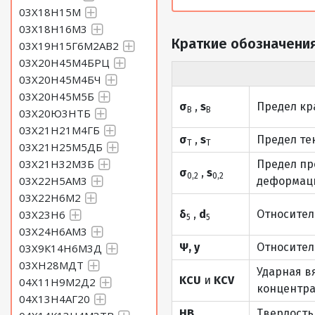
03Х18Н15М
03Х18Н16М3
Краткие обозначения
03Х19Н15Г6М2АВ2
03Х20Н45М4БРЦ
03Х20Н45М4БЧ
03Х20Н45М5Б
σ
,
s
Предел кр
В
В
03Х20Ю3НТБ
03Х21Н21М4ГБ
σ
,
s
Предел те
Т
Т
03Х21Н25М5ДБ
03Х21Н32М3Б
Предел пр
σ
,
s
0,2
0,2
03Х22Н5АМ3
деформаци
03Х22Н6М2
03Х23Н6
δ
,
d
Относител
5
5
03Х24Н6АМ3
Ψ, y
Относител
03Х9К14Н6М3Д
03ХН28МДТ
Ударная в
KCU
и
KCV
04Х11Н9М2Д2
концентра
04Х13Н4АГ20
HB
Твердость