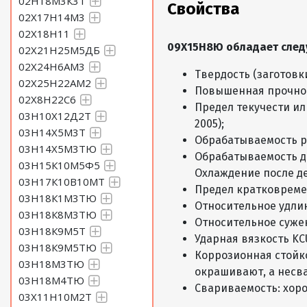
02Н18М3К3Т
Свойства
02Х17Н14М3
02Х18Н11
09Х15Н8Ю обладает след
02Х21Н25М5ДБ
02Х24Н6АМ3
Твердость (заготовки 
02Х25Н22АМ2
Повышенная прочност
02Х8Н22С6
Предел текучести ил
03Н10Х12Д2Т
2005);
03Н14Х5М3Т
Обрабатываемость р
03Н14Х5М3ТЮ
Обрабатываемость д
03Н15К10М5Ф5
Охлаждение после д
03Н17К10В10МТ
Предел кратковреме
03Н18К1М3ТЮ
Относительное удли
03Н18К8М3ТЮ
Относительное сужен
03Н18К9М5Т
Ударная вязкость KCU
03Н18К9М5ТЮ
Коррозионная стойко
03Н18М3ТЮ
окрашивают, а несв
03Н18М4ТЮ
Свариваемость: хор
03Х11Н10М2Т