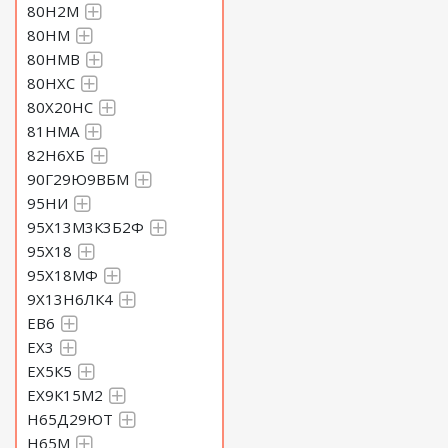
80Н2М
80НМ
80НМВ
80НХС
80Х20НС
81НМА
82Н6ХБ
90Г29Ю9ВБМ
95НИ
95Х13М3К3Б2Ф
95Х18
95Х18МФ
9Х13Н6ЛК4
ЕВ6
ЕХ3
ЕХ5К5
ЕХ9К15М2
Н65Д29ЮТ
Н65М