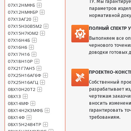
ТУ. Мы гарантиру
07Х12НМФБ
параметров изде
07Х12НМФБР
нормативной док
07Х13АГ20
07Х15Н30В5М2
ПОЛНЫЙ СПЕКТР У
07Х15Н7ЮМ2
Выполняем все оп
07Х16Н4Б
чернового точени
07Х16Н6
доводки готовых д
07Х17Н16
07Х18Н10Р
07Х21Г7АН5
ПРОЕКТНО-КОНСТ
07Х25Н16АГ6Ф
07Х25Н16АГЦ
Собственный прое
08Х10Н20Т2
разрабатывает из
08Х13
чертежам заказчик
08Х14МФ
вносить изменени
08Х14Н2К3МФБ
гарантировать то
08Х14Ф
требованиям.
08Х15Н24В4ТР