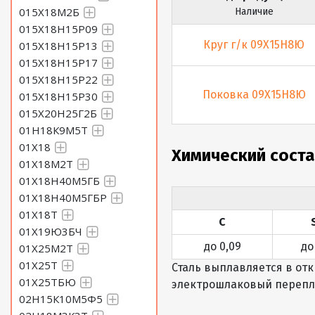
015Х18М2Б
Наличие
015Х18Н15Р09
Круг г/к 09Х15Н8Ю
015Х18Н15Р13
015Х18Н15Р17
015Х18Н15Р22
Поковка 09Х15Н8Ю
015Х18Н15Р30
015Х20Н25Г2Б
01Н18К9М5Т
01Х18
Химический сост
01Х18М2Т
01Х18Н40М5ГБ
01Х18Н40М5ГБР
01Х18Т
C
01Х19Ю3БЧ
до 0,09
до
01Х25М2Т
01Х25Т
Сталь выплавляется в от
01Х25ТБЮ
электрошлаковый перепла
02Н15К10М5Ф5