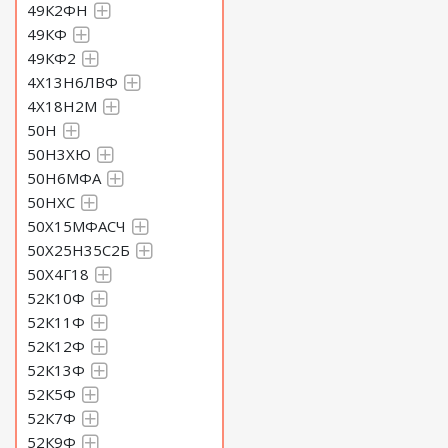
49К2ФН
49КФ
49КФ2
4Х13Н6ЛВФ
4Х18Н2М
50Н
50Н3ХЮ
50Н6МФА
50НХС
50Х15МФАСЧ
50Х25Н35С2Б
50Х4Г18
52К10Ф
52К11Ф
52К12Ф
52К13Ф
52К5Ф
52К7Ф
52К9Ф