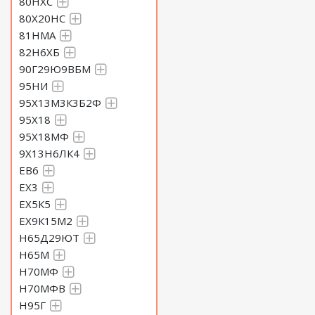
80НХС
80Х20НС
81НМА
82Н6ХБ
90Г29Ю9ВБМ
95НИ
95Х13М3К3Б2Ф
95Х18
95Х18МФ
9Х13Н6ЛК4
ЕВ6
ЕХ3
ЕХ5К5
ЕХ9К15М2
Н65Д29ЮТ
Н65М
Н70МФ
Н70МФВ
Н95Г