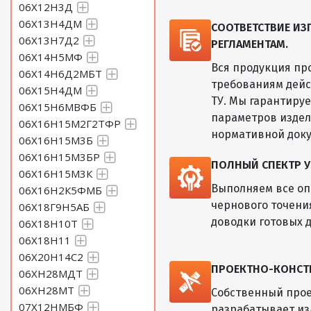
06Х12Н3Д
06Х13Н4ДМ
СООТВЕТСТВИЕ И
06Х13Н7Д2
РЕГЛАМЕНТАМ.
06Х14Н5МФ
Вся продукция пр
06Х14Н6Д2МБТ
требованиям дейс
06Х15Н4ДМ
ТУ. Мы гарантиру
06Х15Н6МВФБ
параметров изде
06Х16Н15М2Г2ТФР
нормативной док
06Х16Н15М3Б
06Х16Н15М3БР
ПОЛНЫЙ СПЕКТР У
06Х16Н15М3К
Выполняем все оп
06Х16Н2К5ФМБ
чернового точени
06Х18Г9Н5АБ
доводки готовых д
06Х18Н10Т
06Х18Н11
06Х20Н14С2
ПРОЕКТНО-КОНСТ
06ХН28МДТ
06ХН28МТ
Собственный прое
07Х12НМБФ
разрабатывает из