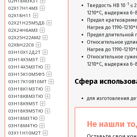
02Н18М3К3Т
-1
Твердость HB 10
≤ 2
02Х17Н14М3
1210°С, выдержка 6-8
02Х18Н11
Предел кратковреме
02Х21Н25М5ДБ
Нагрев до 1190-1210°
02Х24Н6АМ3
Предел длительной п
02Х25Н22АМ2
Относительное удли
02Х8Н22С6
Нагрев до 1190-1210°
03Н10Х12Д2Т
Относительное сужени
03Н14Х5М3Т
1210°С, выдержка 6-8
03Н14Х5М3ТЮ
03Н15К10М5Ф5
Сфера использов
03Н17К10В10МТ
03Н18К1М3ТЮ
03Н18К8М3ТЮ
для изготовления де
03Н18К9М5Т
03Н18К9М5ТЮ
03Н18М3ТЮ
Не нашли то,
03Н18М4ТЮ
03Х11Н10М2Т
Оставьте свои ко