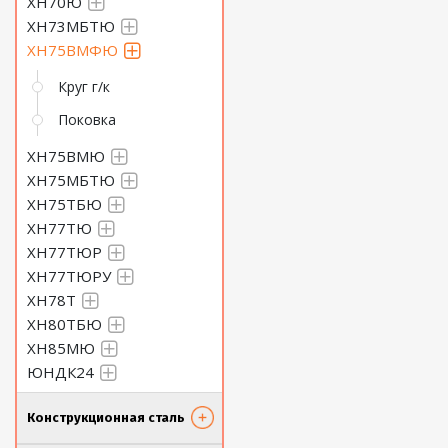
ХН70Ю
ХН73МБТЮ
ХН75ВМФЮ
Круг г/к
Поковка
ХН75ВМЮ
ХН75МБТЮ
ХН75ТБЮ
ХН77ТЮ
ХН77ТЮР
ХН77ТЮРУ
ХН78Т
ХН80ТБЮ
ХН85МЮ
ЮНДК24
Конструкционная сталь