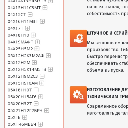
04Х14К13Н4М3ТВ
на всех этапах, с
04Х15Н11С3МТ
себестоимость пр
04Х15СТ
04Х16Н11М3Т
04Х17Т
ШТУЧНОЕ И СЕРИ
04Х18Н10
04Х19МАФТ
Мы выполняем как
04Х25Н5М2
производство. Ги
05Х12Н2К3М2АФ
быстро перенастр
05Х12Н2М
обеспечивать ста
05Х12Н5К14М5ТВ
объема выпуска.
05Х12Н9М2С3
05Х15Н9Г6АМ
05Х18Н10Т
ИЗГОТОВЛЕНИЕ Д
05Х20Н15АГ6
ТЕХНИЧЕСКИМ ТРЕ
05Х20Н32Т
Современное обор
05Х21Н12Г2БРЧ
изготовлять дета
05ХГБ
05ХН46МВБЧ