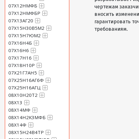
07Х12НМФБ
чертежам заказчик
07Х12НМФБР
вносить изменени
07Х13АГ20
гарантировать то
07Х15Н30В5М2
требованиям.
07Х15Н7ЮМ2
07Х16Н4Б
07Х16Н6
07Х17Н16
07Х18Н10Р
07Х21Г7АН5
07Х25Н16АГ6Ф
07Х25Н16АГЦ
08Х10Н20Т2
08Х13
08Х14МФ
08Х14Н2К3МФБ
08Х14Ф
08Х15Н24В4ТР