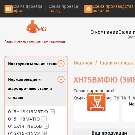
Схема проезда
Схема проезда
Схема производства
офис
склад
поковок
О компании
Стали 
(на
Стали и сплавы специального назначения
Главная
Стали и сплав
Инструментальная сталь
ХН75ВМФЮ (ЭИ8
Нержавеющие и
жаропрочные стали и
Сплав жаропрочный
ТУ 14-1-
сплавы
Химический состав:
Резка
Ме
015Н18К13М5ТЮ
015Н18М4ТЮ
015Х14Н19С6Б
015Х16Н15М3
Вид продукции