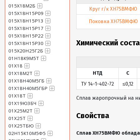
015Х18М2Б
Круг г/к ХН75ВМФЮ
015Х18Н15Р09
015Х18Н15Р13
Поковка ХН75ВМФЮ
015Х18Н15Р17
015Х18Н15Р22
Химический сос
015Х18Н15Р30
015Х20Н25Г2Б
01Н18К9М5Т
01Х18
01Х18М2Т
НТД
C
01Х18Н40М5ГБ
ТУ 14-1-402-72
≤0,12
01Х18Н40М5ГБР
01Х18Т
Сплав жаропрочный на н
01Х19Ю3БЧ
01Х25М2Т
Свойства
01Х25Т
01Х25ТБЮ
02Н15К10М5Ф5
Сплав ХН75ВМФЮ облада