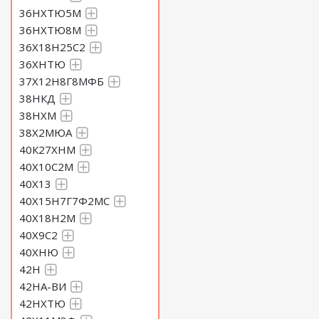
36НХТЮ5М
36НХТЮ8М
36Х18Н25С2
36ХНТЮ
37Х12Н8Г8МФБ
38НКД
38НХМ
38Х2МЮА
40К27ХНМ
40Х10С2М
40Х13
40Х15Н7Г7Ф2МС
40Х18Н2М
40Х9С2
40ХНЮ
42Н
42НА-ВИ
42НХТЮ