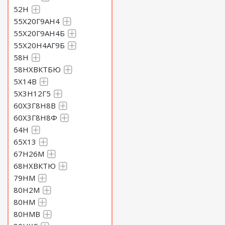
52Н
55Х20Г9АН4
55Х20Г9АН4Б
55Х20Н4АГ9Б
58Н
58НХВКТБЮ
5Х14В
5Х3Н12Г5
60Х3Г8Н8В
60Х3Г8Н8Ф
64Н
65Х13
67Н26М
68НХВКТЮ
79НМ
80Н2М
80НМ
80НМВ