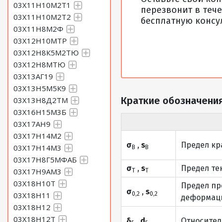
03Х11Н10М2Т1
перезвонит в тече
03Х11Н10М2Т2
бесплатную консу
03Х11Н8М2Ф
03Х12Н10МТР
03Х12Н8К5М2ТЮ
03Х12Н8МТЮ
03Х13АГ19
03Х13Н5М5К9
Краткие обозначения
03Х13Н8Д2ТМ
03Х16Н15М3Б
03Х17АН9
03Х17Н14М2
σ
,
s
Предел кр
03Х17Н14М3
В
В
03Х17Н8Г5МФАБ
σ
,
s
Предел те
03Х17Н9АМ3
Т
Т
03Х18Н10Т
Предел пр
σ
,
s
03Х18Н11
0,2
0,2
деформаци
03Х18Н12
03Х18Н12Т
δ
,
d
Относител