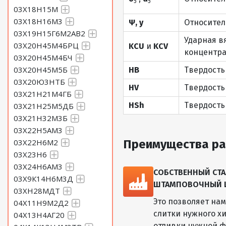
5
5
03Х18Н15М
03Х18Н16М3
Ψ, y
Относител
03Х19Н15Г6М2АВ2
Ударная в
03Х20Н45М4БРЦ
KCU
и
KCV
концентра
03Х20Н45М4БЧ
03Х20Н45М5Б
HB
Твердость
03Х20Ю3НТБ
HV
Твердость
03Х21Н21М4ГБ
HSh
Твердость
03Х21Н25М5ДБ
03Х21Н32М3Б
03Х22Н5АМ3
03Х22Н6М2
Преимущества ра
03Х23Н6
03Х24Н6АМ3
СОБСТВЕННЫЙ СТА
03Х9К14Н6М3Д
ШТАМПОВОЧНЫЙ ЦЕ
03ХН28МДТ
Это позволяет на
04Х11Н9М2Д2
слитки нужного хи
04Х13Н4АГ20
отливки нужной ф