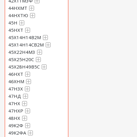
42Х11М3Ф
44НХМТ
44НХТЮ
45Н
45НХТ
45Х14Н14В2М
45Х14Н14СВ2М
45Х22Н4М3
45Х25Н20С
45Х28Н49В5С
46НХТ
46ХНМ
47Н3Х
47НД
47НХ
47НХР
48НХ
49К2Ф
49К2ФА