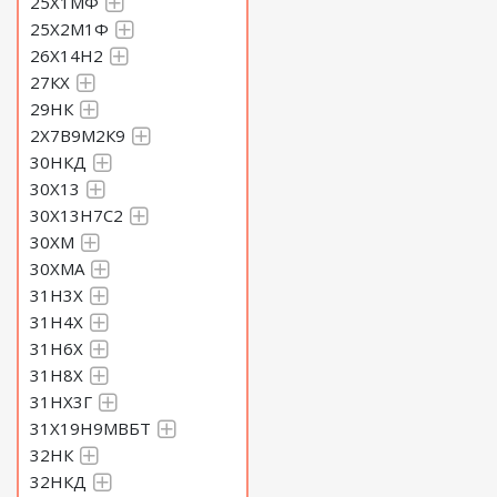
25Х1МФ
25Х2М1Ф
26Х14Н2
27КХ
29НК
2Х7В9М2К9
30НКД
30Х13
30Х13Н7С2
30ХМ
30ХМА
31Н3Х
31Н4Х
31Н6Х
31Н8Х
31НХ3Г
31Х19Н9МВБТ
32НК
32НКД