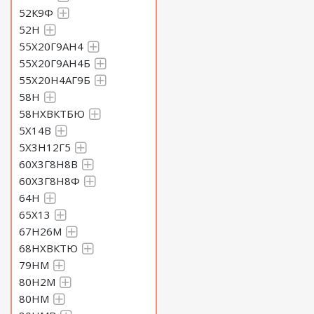
52К9Ф
52Н
55Х20Г9АН4
55Х20Г9АН4Б
55Х20Н4АГ9Б
58Н
58НХВКТБЮ
5Х14В
5Х3Н12Г5
60Х3Г8Н8В
60Х3Г8Н8Ф
64Н
65Х13
67Н26М
68НХВКТЮ
79НМ
80Н2М
80НМ