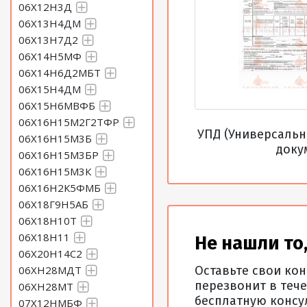
06Х12Н3Д
06Х13Н4ДМ
06Х13Н7Д2
06Х14Н5МФ
06Х14Н6Д2МБТ
06Х15Н4ДМ
06Х15Н6МВФБ
06Х16Н15М2Г2ТФР
УПД (Универсаль
06Х16Н15М3Б
доку
06Х16Н15М3БР
06Х16Н15М3К
06Х16Н2К5ФМБ
06Х18Г9Н5АБ
06Х18Н10Т
06Х18Н11
Не нашли то,
06Х20Н14С2
06ХН28МДТ
Оставьте свои ко
перезвонит в тече
06ХН28МТ
бесплатную консу
07Х12НМБФ