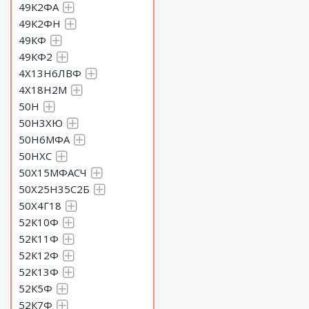
49К2ФА
49К2ФН
49КФ
49КФ2
4Х13Н6ЛВФ
4Х18Н2М
50Н
50Н3ХЮ
50Н6МФА
50НХС
50Х15МФАСЧ
50Х25Н35С2Б
50Х4Г18
52К10Ф
52К11Ф
52К12Ф
52К13Ф
52К5Ф
52К7Ф