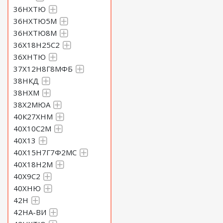
36НХТЮ
36НХТЮ5М
36НХТЮ8М
36Х18Н25С2
36ХНТЮ
37Х12Н8Г8МФБ
38НКД
38НХМ
38Х2МЮА
40К27ХНМ
40Х10С2М
40Х13
40Х15Н7Г7Ф2МС
40Х18Н2М
40Х9С2
40ХНЮ
42Н
42НА-ВИ