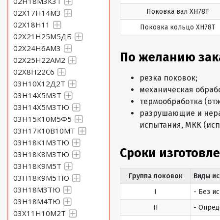
02Н18М3К3Т
Поковка вал ХН78Т
02Х17Н14М3
02Х18Н11
Поковка кольцо ХН78Т
02Х21Н25М5ДБ
02Х24Н6АМ3
По желанию зак
02Х25Н22АМ2
02Х8Н22С6
резка поковок;
03Н10Х12Д2Т
механическая обраб
03Н14Х5М3Т
термообработка (отж
03Н14Х5М3ТЮ
разрушающие и нера
03Н15К10М5Ф5
испытания, МКК (исп
03Н17К10В10МТ
03Н18К1М3ТЮ
Сроки изготовле
03Н18К8М3ТЮ
03Н18К9М5Т
Группа поковок
Виды и
03Н18К9М5ТЮ
03Н18М3ТЮ
I
- Без и
03Н18М4ТЮ
II
- Опред
03Х11Н10М2Т