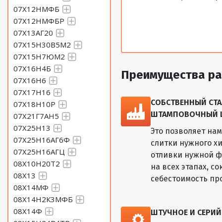
07Х12НМФБ
07Х12НМФБР
07Х13АГ20
07Х15Н30В5М2
07Х15Н7ЮМ2
07Х16Н4Б
Преимущества ра
07Х16Н6
07Х17Н16
СОБСТВЕННЫЙ СТА
07Х18Н10Р
ШТАМПОВОЧНЫЙ ЦЕ
07Х21Г7АН5
07Х25Н13
Это позволяет на
07Х25Н16АГ6Ф
слитки нужного хи
07Х25Н16АГЦ
отливки нужной ф
08Х10Н20Т2
на всех этапах, с
08Х13
себестоимость пр
08Х14МФ
08Х14Н2К3МФБ
08Х14Ф
ШТУЧНОЕ И СЕРИ