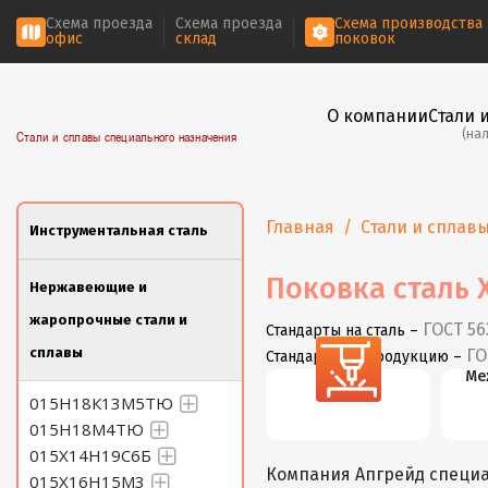
Схема проезда
Схема проезда
Схема производства
офис
склад
поковок
О компании
Стали 
(на
Стали и сплавы специального назначения
Главная
Стали и сплав
Инструментальная сталь
Поковка сталь 
Нержавеющие и
жаропрочные стали и
ГОСТ 56
Стандарты на сталь –
сплавы
ГО
Стандарты на продукцию –
Резка
Ме
015Н18К13М5ТЮ
015Н18М4ТЮ
015Х14Н19С6Б
Компания Апгрейд специа
015Х16Н15М3