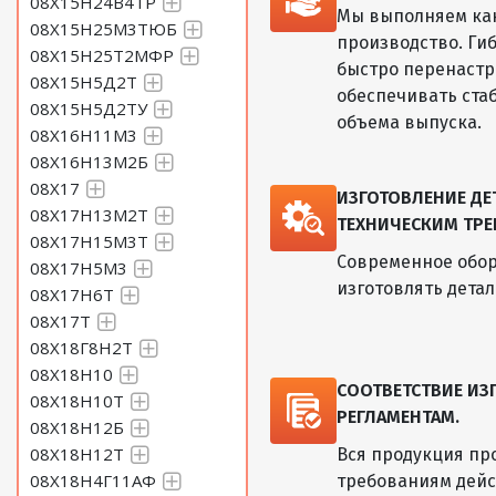
08Х15Н24В4ТР
Мы выполняем как
08Х15Н25М3ТЮБ
производство. Ги
08Х15Н25Т2МФР
быстро перенастр
08Х15Н5Д2Т
обеспечивать ста
08Х15Н5Д2ТУ
объема выпуска.
08Х16Н11М3
08Х16Н13М2Б
08Х17
ИЗГОТОВЛЕНИЕ Д
08Х17Н13М2Т
ТЕХНИЧЕСКИМ ТРЕ
08Х17Н15М3Т
Современное обор
08Х17Н5М3
изготовлять дета
08Х17Н6Т
08Х17Т
08Х18Г8Н2Т
08Х18Н10
СООТВЕТСТВИЕ И
08Х18Н10Т
РЕГЛАМЕНТАМ.
08Х18Н12Б
08Х18Н12Т
Вся продукция пр
08Х18Н4Г11АФ
требованиям дейс