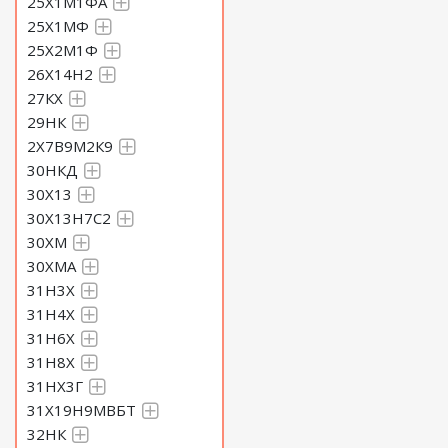
25Х1М1ФА
25Х1МФ
25Х2М1Ф
26Х14Н2
27КХ
29НК
2Х7В9М2К9
30НКД
30Х13
30Х13Н7С2
30ХМ
30ХМА
31Н3Х
31Н4Х
31Н6Х
31Н8Х
31НХ3Г
31Х19Н9МВБТ
32НК