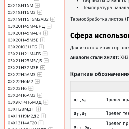
Обрабатываемость рез
03Х18Н15М
Температура начала 
03Х18Н16М3
03Х19Н15Г6М2АВ2
Термообработка листов (ГО
03Х20Н45М4БРЦ
03Х20Н45М4БЧ
Сфера использо
03Х20Н45М5Б
03Х20Ю3НТБ
Для изготовления сортовы
03Х21Н21М4ГБ
Аналоги стали ХН78Т:
ХН3
03Х21Н25М5ДБ
03Х21Н32М3Б
Краткие обозначения
03Х22Н5АМ3
03Х22Н6М2
03Х23Н6
03Х24Н6АМ3
σ
,
s
Предел кр
03Х9К14Н6М3Д
В
В
03ХН28МДТ
σ
,
s
Предел те
Т
Т
04Х11Н9М2Д2
04Х13Н4АГ20
Предел пр
σ
,
s
0,2
0,2