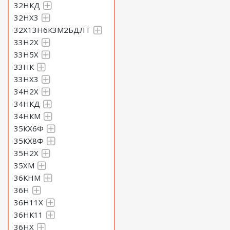
32НКД
32НХ3
32Х13Н6К3М2БДЛТ
33Н2Х
33Н5Х
33НК
33НХ3
34Н2Х
34НКД
34НКМ
35КХ6Ф
35КХ8Ф
35Н2Х
35ХМ
36КНМ
36Н
36Н11Х
36НК11
36НХ