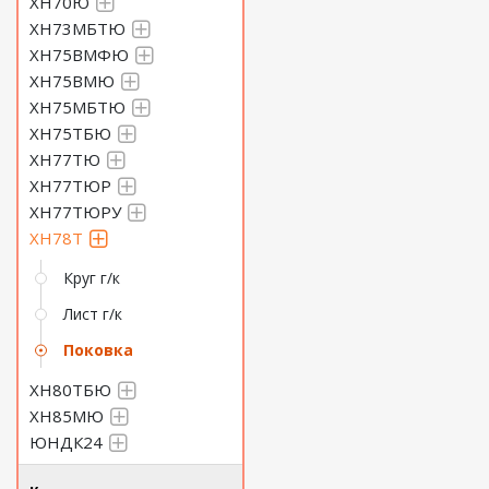
ХН70Ю
ХН73МБТЮ
ХН75ВМФЮ
ХН75ВМЮ
ХН75МБТЮ
ХН75ТБЮ
ХН77ТЮ
ХН77ТЮР
ХН77ТЮРУ
ХН78Т
Круг г/к
Лист г/к
Поковка
ХН80ТБЮ
ХН85МЮ
ЮНДК24