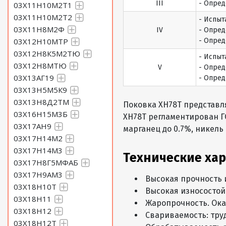
III
- Опред
03Х11Н10М2Т1
03Х11Н10М2Т2
- Испыт
03Х11Н8М2Ф
IV
- Опред
03Х12Н10МТР
- Опред
03Х12Н8К5М2ТЮ
- Испыт
03Х12Н8МТЮ
V
- Опред
03Х13АГ19
- Опред
03Х13Н5М5К9
03Х13Н8Д2ТМ
Поковка ХН78Т представл
03Х16Н15М3Б
ХН78Т регламентирован ГОС
03Х17АН9
марганец до 0.7%, никель 70
03Х17Н14М2
03Х17Н14М3
Технические ха
03Х17Н8Г5МФАБ
03Х17Н9АМ3
Высокая прочность и
03Х18Н10Т
Высокая износостой
03Х18Н11
Жаропрочность. Ока
03Х18Н12
Свариваемость: труд
03Х18Н12Т