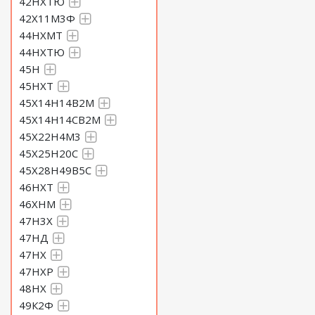
42НХТЮ
42Х11М3Ф
44НХМТ
44НХТЮ
45Н
45НХТ
45Х14Н14В2М
45Х14Н14СВ2М
45Х22Н4М3
45Х25Н20С
45Х28Н49В5С
46НХТ
46ХНМ
47Н3Х
47НД
47НХ
47НХР
48НХ
49К2Ф