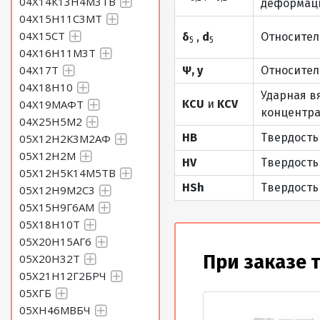
04Х14К13Н4М3ТВ
деформаци
04Х15Н11С3МТ
04Х15СТ
δ
,
d
Относител
5
5
04Х16Н11М3Т
04Х17Т
Ψ, y
Относител
04Х18Н10
Ударная в
04Х19МАФТ
KCU
и
KCV
концентра
04Х25Н5М2
HB
Твердость
05Х12Н2К3М2АФ
05Х12Н2М
HV
Твердость
05Х12Н5К14М5ТВ
HSh
Твердость
05Х12Н9М2С3
05Х15Н9Г6АМ
05Х18Н10Т
05Х20Н15АГ6
При заказе 
05Х20Н32Т
05Х21Н12Г2БРЧ
05ХГБ
05ХН46МВБЧ