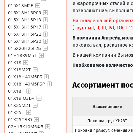
и жаропрочных сталей и 
015Х18М2Б
позволяют нам выполнять
015Х18Н15Р09
015Х18Н15Р13
На складе нашей организ
015Х18Н15Р17
(группы I, II, III, IV), ГОСТ
015Х18Н15Р22
В компании Апгрейд мож
015Х18Н15Р30
поковка вал, раскатное к
015Х20Н25Г2Б
01Н18К9М5Т
В нашей компании Вы мож
01Х18
Необходимое количество
01Х18М2Т
01Х18Н40М5ГБ
01Х18Н40М5ГБР
Ассортимент по
01Х18Т
01Х19Ю3БЧ
01Х25М2Т
Наименование
01Х25Т
01Х25ТБЮ
Поковка круг ХН78Т
02Н15К10М5Ф5
Поковки прямоуг. сечения Х