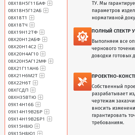
08Х18Н5Г11БАФ
ТУ. Мы гарантиру
08Х18Н5Г12АБ
параметров изде
08Х18Т1
нормативной док
08Х18ТЧ
ПОЛНЫЙ СПЕКТР У
08Х19Н12ТФ
08Х20Н12АБФ
Выполняем все оп
08Х20Н14С2
чернового точени
08Х20Н4АГ10
доводки готовых д
08Х20Н5АГ12МФ
08Х21Г11АН6
08Х21Н6М2Т
ПРОЕКТНО-КОНСТ
08Х22Н6Т
Собственный прое
08ХГСДП
разрабатывает из
08ХН35ВТЮ
чертежам заказчик
09Х14Н16Б
вносить изменени
09Х14Н19В2БР
гарантировать то
09Х14Н19В2БР1
требованиям.
09Х15Н8Ю
09Х15Н8Ю1