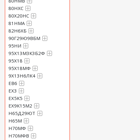
80НМВ
80НХС
80Х20НС
81НМА
82Н6ХБ
90Г29Ю9ВБМ
95НИ
95Х13М3К3Б2Ф
95Х18
95Х18МФ
9Х13Н6ЛК4
ЕВ6
ЕХ3
ЕХ5К5
ЕХ9К15М2
Н65Д29ЮТ
Н65М
Н70МФ
Н70МФВ