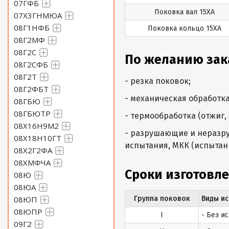
07ГФБ
Поковка вал 15ХА
07Х3ГНМЮА
08Г1НФБ
Поковка кольцо 15ХА
08Г2МФ
08Г2С
По желанию зак
08Г2СФБ
08Г2Т
- резка поковок;
08Г2ФБТ
- механическая обработка
08ГБЮ
08ГБЮТР
- термообработка (отжиг, 
08Х16Н9М2
- разрушающие и неразру
08Х18Н10ГТ
испытания, МКК (испытан
08Х2Г2ФА
08ХМФЧА
Сроки изготовле
08Ю
08ЮА
08ЮП
Группа поковок
Виды и
08ЮПР
I
- Без и
09Г2