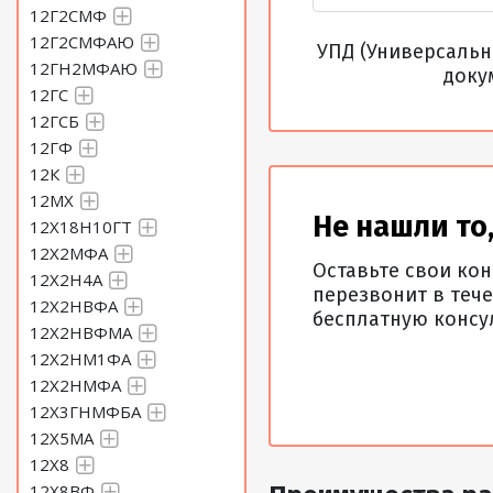
12Г2СМФ
12Г2СМФАЮ
УПД (Универсаль
12ГН2МФАЮ
доку
12ГС
12ГСБ
12ГФ
12К
12МХ
Не нашли то,
12Х18Н10ГТ
12Х2МФА
Оставьте свои ко
12Х2Н4А
перезвонит в тече
12Х2НВФА
бесплатную консу
12Х2НВФМА
12Х2НМ1ФА
12Х2НМФА
12Х3ГНМФБА
12Х5МА
12Х8
12Х8ВФ