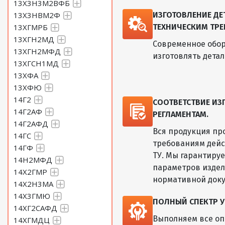
13Х3Н3М2ВФБ
13Х3НВМ2Ф
ИЗГОТОВЛЕНИЕ Д
13ХГМРБ
ТЕХНИЧЕСКИМ ТРЕ
13ХГН2МД
Современное обор
13ХГН2МФД
изготовлять дета
13ХГСН1МД
13ХФА
13ХФЮ
14Г2
СООТВЕТСТВИЕ И
14Г2АФ
РЕГЛАМЕНТАМ.
14Г2АФД
Вся продукция пр
14ГС
требованиям дейс
14ГФ
ТУ. Мы гарантиру
14Н2МФД
параметров изде
14Х2ГМР
нормативной док
14Х2Н3МА
14Х3ГМЮ
ПОЛНЫЙ СПЕКТР У
14ХГ2САФД
Выполняем все оп
14ХГМДЦ