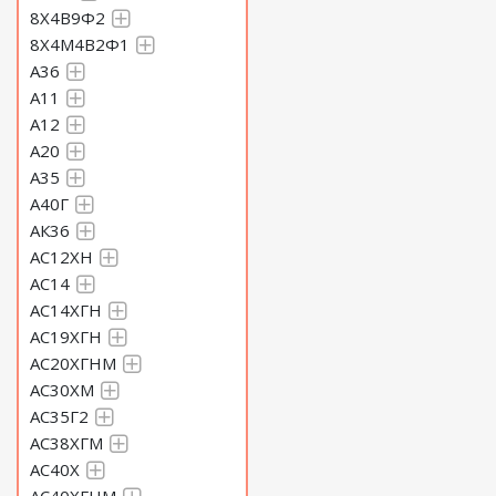
8Х4В9Ф2
8Х4М4В2Ф1
A36
А11
А12
А20
А35
А40Г
АК36
АС12ХН
АС14
АС14ХГН
АС19ХГН
АС20ХГНМ
АС30ХМ
АС35Г2
АС38ХГМ
АС40Х