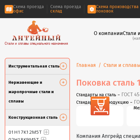
Схема проезда
Схема проезда
Схема производства
офис
склад
поковок
О компании
Стали 
(на
Стали и сплавы специального назначения
Главная
Стали и сплав
Инструментальная сталь
Поковка сталь 
Нержавеющие и
жаропрочные стали и
ГОСТ 45
Стандарты на сталь –
сплавы
ГО
Стандарты на продукцию –
Резка
Ме
Конструкционная сталь
01Н17К12М5Т
Компания Апгрейд специа
02Н18К9М5Т