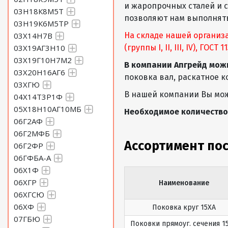
и жаропрочных сталей и 
03Н18К8М5Т
позволяют нам выполнять
03Н19К6М5ТР
03Х14Н7В
На складе нашей организ
03Х19АГ3Н10
(группы I, II, III, IV), ГОСТ
03Х19Г10Н7М2
В компании Апгрейд мож
03Х20Н16АГ6
поковка вал, раскатное к
03ХГЮ
В нашей компании Вы мо
04Х14Т3Р1Ф
05Х18Н10АГ10МБ
Необходимое количество
06Г2АФ
06Г2МФБ
Ассортимент по
06Г2ФР
06ГФБА-А
06Х1Ф
06ХГР
Наименование
06ХГСЮ
06ХФ
Поковка круг 15ХА
07ГБЮ
Поковки прямоуг. сечения 1