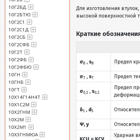
10Г2БД
Для изготовления втулок,
10Г2БТЮ
высокой поверхностной т
10Г2С1
10Г2С1Д
Краткие обозначения
10Г2СБ
10Г2СФБ
10Г2Т
10Г2ФБ
σ
,
s
Предел кр
В
В
10Г2ФБЮ
10ГН
σ
,
s
Предел те
Т
Т
10ГНБ
Предел пр
10ГТ
σ
,
s
0,2
0,2
деформаци
10Х14Г14Н4Т
10Х1С2М
δ
,
d
Относител
10Х2ГНМ
5
5
10Х2М
Ψ, y
Относител
10Х2М1
10Х3ГНМЮА
Ударная в
KCU
и
KCV