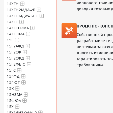
чернового точени
14ХГН
доводки готовых д
14ХГН2МДАФБ
14ХГНМДАФБРТ
14ХГС
ПРОЕКТНО-КОНСТ
14ХГСН2МА
14ХН3МА
Собственный прое
15Г
разрабатывает из
15Г2АФД
чертежам заказчик
15Г2СФ
вносить изменени
15Г2СФД
гарантировать то
15Г2ФБЮ
требованиям.
15ГС
15ГФД
15ГЮТ
15К
15Н3МА
15ФЮА
15Х
15Х16Н3КАМФ2