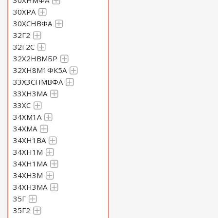
30ХНМФА
30ХРА
30ХСНВФА
32Г2
32Г2С
32Х2НВМБР
32ХН8М1ФК5А
33Х3СНМВФА
33ХН3МА
33ХС
34ХМ1А
34ХМА
34ХН1ВА
34ХН1М
34ХН1МА
34ХН3М
34ХН3МА
35Г
35Г2