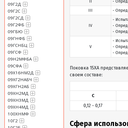
II
- Опред
09Г2Д
09Г2С
III
- Опред
09Г2СД
- Испыт
09Г2ФБ
IV
- Опред
09ГБЮ
- Опред
09ГНФБ
- Испыт
09ГСНБЦ
V
- Опред
09ГСФ
- Опред
09Н2МФБА
09СФА
Поковка 15ХА представля
09Х16НМ2Д
своем составе:
09ХГ2НАБЧ
09ХГН2АБ
09ХН2МД
C
09ХН3МД
0,12 - 0,17
09ХН4МД
100ХНМФ
10Г2
Сфера использо
10Г2Б