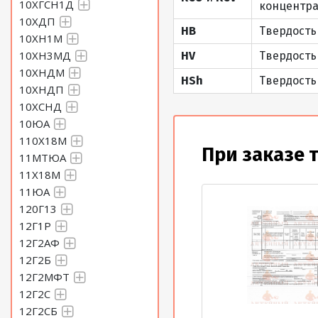
10ХГСН1Д
концентра
10ХДП
HB
Твердость
10ХН1М
10ХН3МД
HV
Твердость
10ХНДМ
HSh
Твердость
10ХНДП
10ХСНД
10ЮА
110Х18М
При заказе 
11МТЮА
11Х18М
11ЮА
120Г13
12Г1Р
12Г2АФ
12Г2Б
12Г2МФТ
12Г2С
12Г2СБ