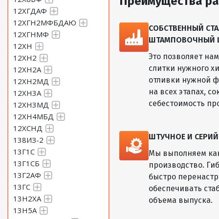
Преимущества ра
12ХГДАФ
12ХГН2МФБДАЮ
СОБСТВЕННЫЙ СТА
12ХГНМФ
ШТАМПОВОЧНЫЙ ЦЕ
12ХН
Это позволяет на
12ХН2
слитки нужного хи
12ХН2А
отливки нужной ф
12ХН2МД
на всех этапах, с
12ХН3А
себестоимость пр
12ХН3МД
12ХН4МБД
12ХСНД
ШТУЧНОЕ И СЕРИ
138ИЗ-2
13Г1С
Мы выполняем как
13Г1СБ
производство. Ги
13Г2АФ
быстро перенастр
13ГС
обеспечивать ста
13Н2ХА
объема выпуска.
13Н5А