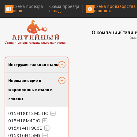
Схема проезда
Схема проезда
Схема производства
офис
склад
поковок
О компании
Стали 
(на
Стали и сплавы специального назначения
Инструментальная сталь
Нержавеющие и
жаропрочные стали и
сплавы
015Н18К13М5ТЮ
015Н18М4ТЮ
015Х14Н19С6Б
015Х16Н15М3