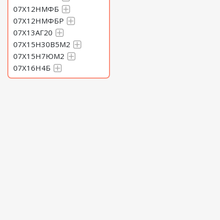
07Х12НМФБ
07Х12НМФБР
07Х13АГ20
07Х15Н30В5М2
07Х15Н7ЮМ2
07Х16Н4Б