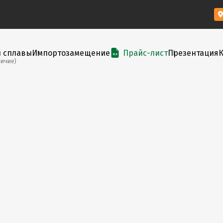
и сплавы
Импортозамещение
Прайс-лист
Презентация
личие)