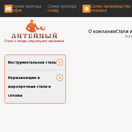
Схема проезда
Схема проезда
Схема производства
офис
склад
поковок
О компании
Стали 
(на
Стали и сплавы специального назначения
Инструментальная сталь
Нержавеющие и
жаропрочные стали и
сплавы