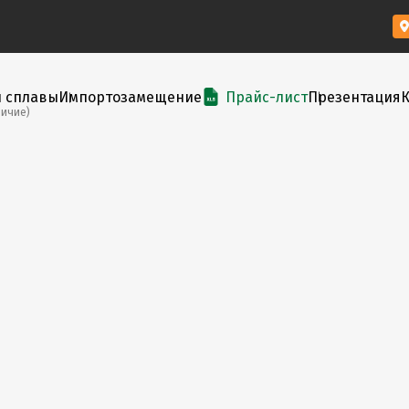
и сплавы
Импортозамещение
Прайс-лист
Презентация
личие)