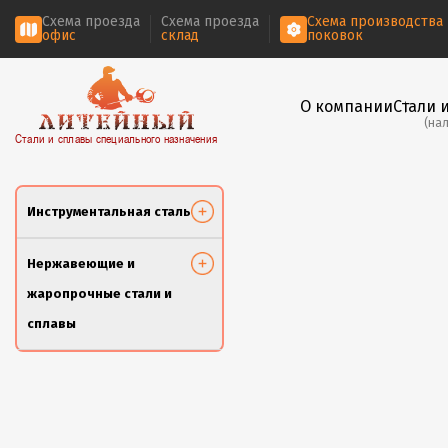
Схема проезда
Схема проезда
Схема производства
офис
склад
поковок
О компании
Стали 
(на
Стали и сплавы специального назначения
Инструментальная сталь
Нержавеющие и
жаропрочные стали и
сплавы