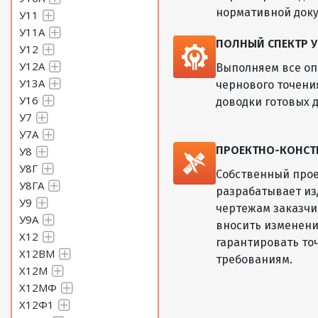
нормативной док
У11
У11А
ПОЛНЫЙ СПЕКТР У
У12
У12А
Выполняем все оп
У13А
чернового точени
У16
доводки готовых д
У7
У7А
ПРОЕКТНО-КОНСТ
У8
У8Г
Собственный прое
У8ГА
разрабатывает из
У9
чертежам заказчик
У9А
вносить изменени
Х12
гарантировать то
Х12ВМ
требованиям.
Х12М
Х12МФ
Х12Ф1