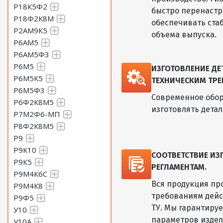
Р18К5Ф2
быстро перенастр
Р18Ф2К8М
обеспечивать ста
Р2АМ9К5
объема выпуска.
Р6АМ5
Р6АМ5Ф3
Р6М5
ИЗГОТОВЛЕНИЕ Д
Р6М5К5
ТЕХНИЧЕСКИМ ТРЕ
Р6М5Ф3
Современное обор
Р6Ф2К8М5
изготовлять дета
Р7М2Ф6-МП
Р8Ф2К8М5
Р9
Р9К10
СООТВЕТСТВИЕ И
Р9К5
РЕГЛАМЕНТАМ.
Р9М4К6С
Вся продукция пр
Р9М4К8
требованиям дейс
Р9Ф5
ТУ. Мы гарантиру
У10
параметров изде
У10А