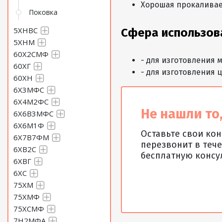
Хорошая прокалива
Поковка
5ХНВС
Сфера использов
5ХНМ
60Х2СМФ
- для изготовления 
60ХГ
- для изготовления 
60ХН
6Х3МФС
6Х4М2ФС
Не нашли то,
6Х6В3МФС
6Х6М1Ф
Оставьте свои ко
6Х7В7ФМ
перезвонит в тече
6ХВ2С
бесплатную консу
6ХВГ
6ХС
75ХМ
75ХМФ
75ХСМФ
7Н2МФА