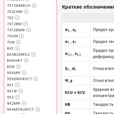
7Х15ВМФСН
Краткие обозначения
7Х2СМФ
7Х3
7ХГ2ВМ
7ХГ2ВМФ
σ
,
s
Предел кр
В
В
7ХНМ
σ
,
s
Предел те
7ХФ
Т
Т
8Х3
Предел пр
σ
,
s
8Х4В2МФС2
0,2
0,2
деформаци
8Х6НФТ
8ХФ
δ
,
d
Относител
5
5
90ХМФ
95Х6М3Ф3СТ
Ψ, y
Относител
9Х1
Ударная в
9Х1Ф
KCU
и
KCV
концентра
9Х2
9Х2МФ
HB
Твердость
9Х4М3Ф2АГСТ
HV
Твердость