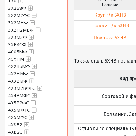
13Х
Наличие
3Х2В8Ф
3Х2М2ФС
Круг г/к 5ХНВ
3Х2МНФ
Полоса г/к 5ХНВ
3Х2Н2МВФ
3Х3М3Ф
Поковка 5ХНВ
3ХВ4СФ
40Х5МФ
45ХНМ
Так же сталь 5ХНВ постав
4Х2В5МФ
4Х2НМФ
Вид пр
4Х3ВМФ
4Х3М2ВФГС
4Х4ВМФС
Сортовой и ф
4Х5В2ФС
4Х5МФ1С
Болванки. За
4Х5МФС
4Х8В2
Отливки со специальны
4ХВ2С
и ста