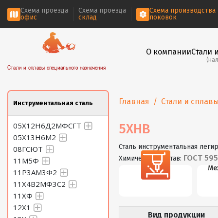
Схема проезда
Схема проезда
Схема производства
офис
склад
поковок
О компании
Стали 
(на
Стали и сплавы специального назначения
Главная
Стали и сплав
Инструментальная сталь
05Х12Н6Д2МФСГТ
5ХНВ
05Х13Н6М2
Сталь инструментальная леги
08ГСЮТ
ГОСТ 59
Химический состав:
11М5Ф
Резка
Ме
11Р3АМ3Ф2
11Х4В2МФ3С2
11ХФ
12Х1
Вид продукции