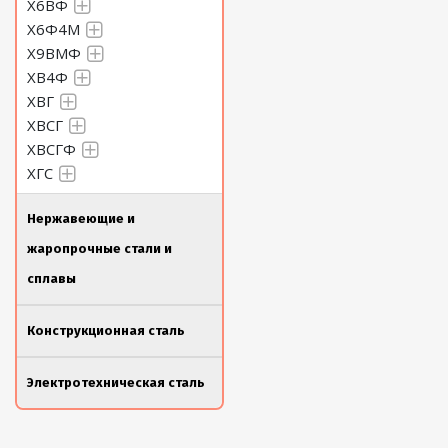
Х6ВФ
Х6Ф4М
Х9ВМФ
ХВ4Ф
ХВГ
ХВСГ
ХВСГФ
ХГС
Нержавеющие и
жаропрочные стали и
сплавы
Конструкционная сталь
Электротехническая сталь