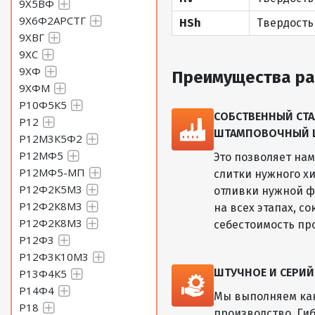
9Х5ВФ
9Х6Ф2АРСТГ
HSh
Твердость
9ХВГ
9ХС
9ХФ
Преимущества ра
9ХФМ
Р10Ф5К5
СОБСТВЕННЫЙ СТА
Р12
ШТАМПОВОЧНЫЙ ЦЕ
Р12М3К5Ф2
Р12МФ5
Это позволяет на
Р12МФ5-МП
слитки нужного хи
Р12Ф2К5М3
отливки нужной ф
Р12Ф2К8М3
на всех этапах, с
Р12Ф2К8М3
себестоимость пр
Р12Ф3
Р12Ф3К10М3
ШТУЧНОЕ И СЕРИ
Р13Ф4К5
Р14Ф4
Мы выполняем как
Р18
производство. Ги