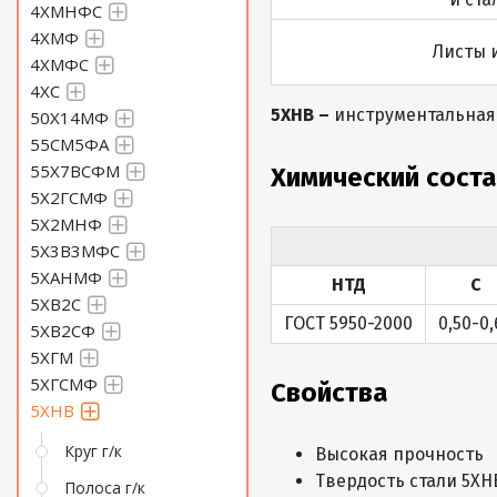
4ХМНФС
4ХМФ
Листы 
4ХМФС
4ХС
5ХНВ –
инструментальная
50Х14МФ
55СМ5ФА
55Х7ВСФМ
Химический сост
5Х2ГСМФ
5Х2МНФ
5Х3В3МФС
5ХАНМФ
НТД
C
5ХВ2С
ГОСТ 5950-2000
0,50-0,
5ХВ2СФ
5ХГМ
5ХГСМФ
Свойства
5ХНВ
Круг г/к
Высокая прочность
Твердость стали 5ХН
Полоса г/к