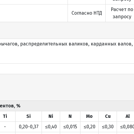
Расчет по
Согласно НТД
запросу
 рычагов, распределительных валиков, карданных валов,
ентов, %
Ti
Si
Ni
N
Mo
Cu
Al
-
0,20-0,37
≤0,40
≤0,015
≤0,20
≤0,30
≤0,08