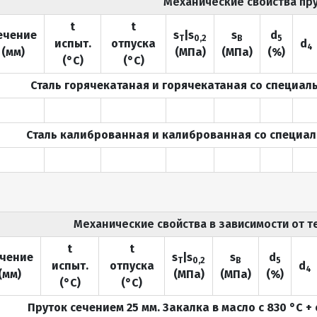
Механические свойства пр
t
t
ечение
s
|s
s
d
Т
0,2
B
5
испыт.
отпуска
d
4
(мм)
(МПа)
(МПа)
(%)
(°C)
(°C)
Сталь горячекатаная и горячекатаная со специал
Сталь калиброванная и калиброванная со специал
Механические свойства в зависимости от 
t
t
чение
s
|s
s
d
Т
0,2
B
5
испыт.
отпуска
d
4
(мм)
(МПа)
(МПа)
(%)
(°C)
(°C)
Пруток сечением 25 мм. Закалка в масло с 830 °С +