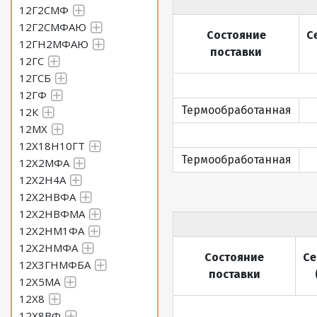
12Г2СМФ
12Г2СМФАЮ
Состояние
С
12ГН2МФАЮ
поставки
12ГС
12ГСБ
12ГФ
Термообработанная
12К
12МХ
12Х18Н10ГТ
Термообработанная
12Х2МФА
12Х2Н4А
12Х2НВФА
12Х2НВФМА
12Х2НМ1ФА
12Х2НМФА
Состояние
Се
12Х3ГНМФБА
поставки
12Х5МА
12Х8
12Х8ВФ