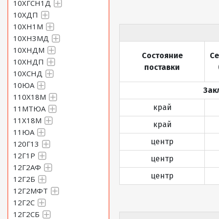
10ХГСН1Д
10ХДП
10ХН1М
10ХН3МД
10ХНДМ
Состояние
С
10ХНДП
поставки
10ХСНД
10ЮА
Зак
110Х18М
край
11МТЮА
11Х18М
край
11ЮА
центр
120Г13
12Г1Р
центр
12Г2АФ
центр
12Г2Б
12Г2МФТ
12Г2С
12Г2СБ