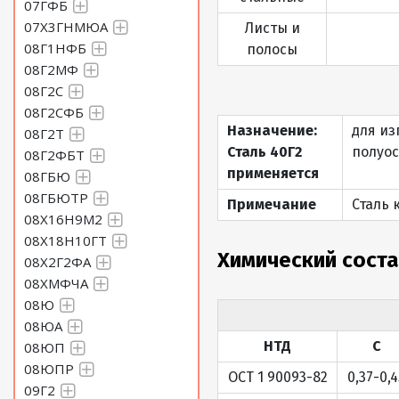
07ГФБ
07Х3ГНМЮА
Листы и
08Г1НФБ
полосы
08Г2МФ
08Г2С
08Г2СФБ
Назначение:
для из
08Г2Т
Сталь 40Г2
полуос
08Г2ФБТ
применяется
08ГБЮ
08ГБЮТР
Примечание
Сталь 
08Х16Н9М2
08Х18Н10ГТ
Химический соста
08Х2Г2ФА
08ХМФЧА
08Ю
08ЮА
НТД
C
08ЮП
08ЮПР
ОСТ 1 90093-82
0,37-0,4
09Г2