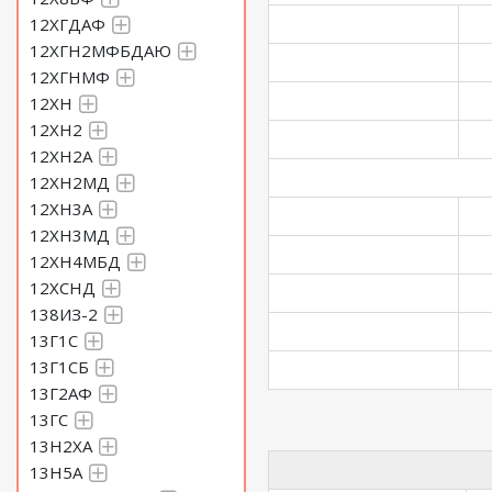
12ХГДАФ
12ХГН2МФБДАЮ
12ХГНМФ
12ХН
12ХН2
12ХН2А
12ХН2МД
12ХН3А
12ХН3МД
12ХН4МБД
12ХСНД
138ИЗ-2
13Г1С
13Г1СБ
13Г2АФ
13ГС
13Н2ХА
13Н5А