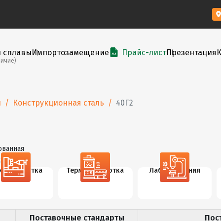
и сплавы
Импортозамещение
Прайс-лист
Презентация
личие)
ы
Конструкционная сталь
40Г2
ованная
3-71
х. обработка
Термообработка
Лаб. испытания
Поставочные стандарты
Пос