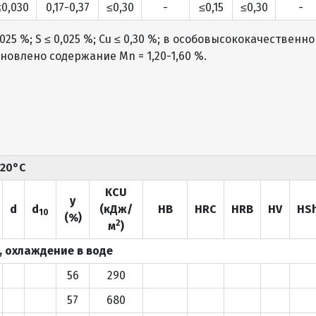
≤0,030
0,17-0,37
≤0,30
-
≤0,15
≤0,30
-
5 %; S ≤ 0,025 %; Сu ≤ 0,30 %; в особовысококачественн
тановлено содержание Mn = 1,20-1,60 %.
 20°С
KCU
y
d
d
(кДж/
HB
HRC
HRB
HV
HS
10
(%)
2
м
)
C, охлаждение в воде
56
290
57
680