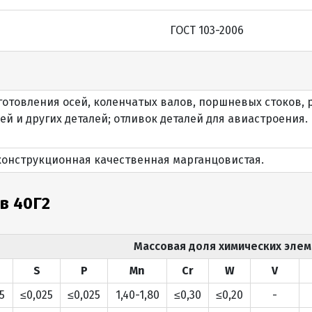
ГОСТ 103-2006
готовления осей, коленчатых валов, поршневых стоков,
ей и других деталей; отливок деталей для авиастроения.
конструкционная качественная марганцовистая.
в 40Г2
Массовая доля химических элем
S
P
Mn
Cr
W
V
5
≤0,025
≤0,025
1,40-1,80
≤0,30
≤0,20
-