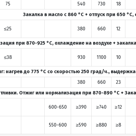
75
540
730
18
Закалка в масло с 860 °С + отпуск при 650 °С
≤25
380
660
12
ация при 870-925 °С, охлаждение на воздухе + закалка 
≤38
930
1100
10
г: нагрев до 775 °С со скоростью 250 град/ч., выдержк
380
660
23
тливки. Отжиг или нормализация при 870-890 °C + Закал
600-650
≥390
≥740
≥12
550-600
≥590
≥880
≥8