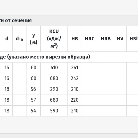
ти от сечения
KCU
y
d
d
(кДж/
HB
HRC
HRB
HV
HS
10
(%)
2
м
)
воде (указано место вырезки образца)
16
60
410
241
16
60
680
242
18
56
290
210
18
57
680
220
18
54
590
210