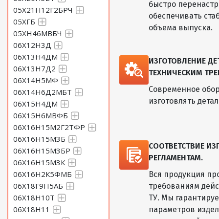
быстро перенастр
05Х21Н12Г2БРЧ
обеспечивать ста
05ХГБ
объема выпуска.
05ХН46МВБЧ
06Х12Н3Д
06Х13Н4ДМ
ИЗГОТОВЛЕНИЕ Д
06Х13Н7Д2
ТЕХНИЧЕСКИМ ТРЕ
06Х14Н5МФ
Современное обор
06Х14Н6Д2МБТ
изготовлять дета
06Х15Н4ДМ
06Х15Н6МВФБ
06Х16Н15М2Г2ТФР
06Х16Н15М3Б
СООТВЕТСТВИЕ И
06Х16Н15М3БР
РЕГЛАМЕНТАМ.
06Х16Н15М3К
06Х16Н2К5ФМБ
Вся продукция пр
06Х18Г9Н5АБ
требованиям дейс
06Х18Н10Т
ТУ. Мы гарантиру
06Х18Н11
параметров изде