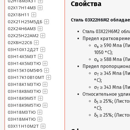
02Н18М3К3Т
Свойства
02Х17Н14М3
02Х18Н11
Сталь 03Х22Н6М2 облада
02Х21Н25М5ДБ
02Х24Н6АМ3
Сталь 03Х22Н6М2 обл
02Х25Н22АМ2
Предел кратковреме
02Х8Н22С6
σ
≥ 590 Мпа (Ли
в
03Н10Х12Д2Т
1050 °C);
03Н14Х5М3Т
σ
≥ 588 Мпа (Ли
в
03Н14Х5М3ТЮ
Предел пропорциона
03Н15К10М5Ф5
σ
≥ 345 Мпа (Ли
Т
03Н17К10В10МТ
°C);
03Н18К1М3ТЮ
σ
≥ 343 Мпа (Ли
Т
03Н18К8М3ТЮ
Относительное удли
03Н18К9М5Т
δ
≥ 25%; (Листо
5
03Н18К9М5ТЮ
°C);
03Н18М3ТЮ
δ
≥ 25%; (Листо
5
03Н18М4ТЮ
03Х11Н10М2Т