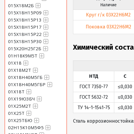
015Х18М2Б
Наличие
015Х18Н15Р09
Круг г/к 03Х22Н6М2
015Х18Н15Р13
015Х18Н15Р17
Поковка 03Х22Н6М2
015Х18Н15Р22
015Х18Н15Р30
Химический сост
015Х20Н25Г2Б
01Н18К9М5Т
01Х18
01Х18М2Т
НТД
C
01Х18Н40М5ГБ
01Х18Н40М5ГБР
ГОСТ 7350-77
≤0,030
01Х18Т
ГОСТ 5632-72
≤0,030
01Х19Ю3БЧ
01Х25М2Т
ТУ 14-1-1541-75
≤0,030
01Х25Т
01Х25ТБЮ
Сталь коррозионностойка
02Н15К10М5Ф5