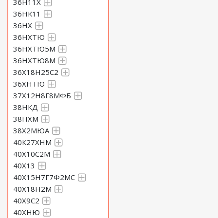
36Н11Х
36НК11
36НХ
36НХТЮ
36НХТЮ5М
36НХТЮ8М
36Х18Н25С2
36ХНТЮ
37Х12Н8Г8МФБ
38НКД
38НХМ
38Х2МЮА
40К27ХНМ
40Х10С2М
40Х13
40Х15Н7Г7Ф2МС
40Х18Н2М
40Х9С2
40ХНЮ