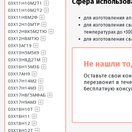
Сфера использов
03Х11Н10М2Т1
03Х11Н10М2Т2
03Х11Н8М2Ф
для изготовления а
03Х12Н10МТР
для изготовления с
03Х12Н8К5М2ТЮ
температурах до +30
03Х12Н8МТЮ
для изготовления св
03Х13АГ19
03Х13Н5М5К9
03Х13Н8Д2ТМ
Не нашли то,
03Х16Н15М3Б
03Х17АН9
Оставьте свои ко
03Х17Н14М2
перезвонит в тече
03Х17Н14М3
бесплатную консу
03Х17Н8Г5МФАБ
03Х17Н9АМ3
03Х18Н10Т
03Х18Н11
03Х18Н12
03Х18Н12Т