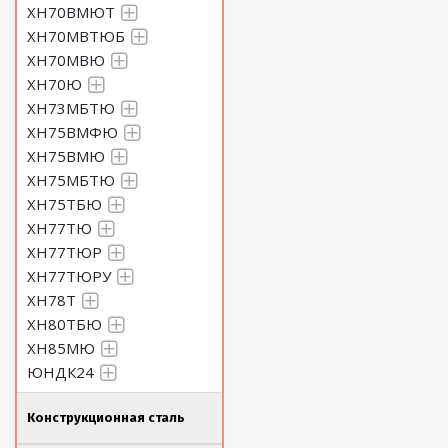
ХН70ВМЮТ
ХН70МВТЮБ
ХН70МВЮ
ХН70Ю
ХН73МБТЮ
ХН75ВМФЮ
ХН75ВМЮ
ХН75МБТЮ
ХН75ТБЮ
ХН77ТЮ
ХН77ТЮР
ХН77ТЮРУ
ХН78Т
ХН80ТБЮ
ХН85МЮ
ЮНДК24
Конструкционная сталь