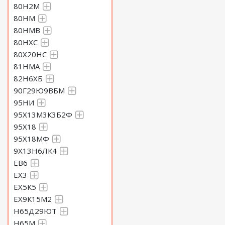
80Н2М
80НМ
80НМВ
80НХС
80Х20НС
81НМА
82Н6ХБ
90Г29Ю9ВБМ
95НИ
95Х13М3К3Б2Ф
95Х18
95Х18МФ
9Х13Н6ЛК4
ЕВ6
ЕХ3
ЕХ5К5
ЕХ9К15М2
Н65Д29ЮТ
Н65М