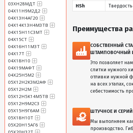
03ХН28МДТ
HSh
Твердость
04Х11Н9М2Д2
04Х13Н4АГ20
04Х14К13Н4М3ТВ
Преимущества ра
04Х15Н11С3МТ
04Х15СТ
СОБСТВЕННЫЙ СТА
04Х16Н11М3Т
ШТАМПОВОЧНЫЙ ЦЕ
04Х17Т
04Х18Н10
Это позволяет на
04Х19МАФТ
слитки нужного хи
04Х25Н5М2
отливки нужной ф
05Х12Н2К3М2АФ
на всех этапах, с
05Х12Н2М
себестоимость пр
05Х12Н5К14М5ТВ
05Х12Н9М2С3
05Х15Н9Г6АМ
ШТУЧНОЕ И СЕРИ
05Х18Н10Т
Мы выполняем как
05Х20Н15АГ6
производство. Ги
05Х20Н32Т