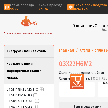
Схема проезда
Схема проезда
Схема производства
офис
склад
поковок
О компании
Стали 
(на
Стали и сплавы специального назначения
Главная
Стали и сплав
Инструментальная сталь
03Х22Н6М2
Нержавеющие и
жаропрочные стали и
Сталь коррозионно-стойкая
ГОСТ 735
сплавы
Химический состав:
Резка
Ме
015Н18К13М5ТЮ
015Н18М4ТЮ
015Х14Н19С6Б
015Х16Н15М3
Вид продукции