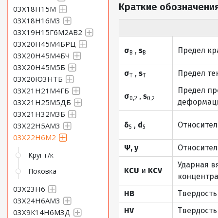
Краткие обозначения
03Х18Н15М
03Х18Н16М3
03Х19Н15Г6М2АВ2
03Х20Н45М4БРЦ
σ
,
s
Предел кр
В
В
03Х20Н45М4БЧ
03Х20Н45М5Б
σ
,
s
Предел те
Т
Т
03Х20Ю3НТБ
03Х21Н21М4ГБ
Предел пр
σ
,
s
0,2
0,2
03Х21Н25М5ДБ
деформаци
03Х21Н32М3Б
δ
,
d
Относител
03Х22Н5АМ3
5
5
03Х22Н6М2
Ψ, y
Относител
Круг г/к
Ударная в
KCU
и
KCV
Поковка
концентра
03Х23Н6
HB
Твердость
03Х24Н6АМ3
HV
Твердость
03Х9К14Н6М3Д