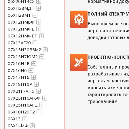
06Х20Н14С2
нормативной док
06ХН28МДТ
ПОЛНЫЙ СПЕКТР У
06ХН28МТ
07Х12НМБФ
Выполняем все оп
07Х12НМФБ
чернового точени
07Х12НМФБР
доводки готовых д
07Х13АГ20
07Х15Н30В5М2
07Х15Н7ЮМ2
ПРОЕКТНО-КОНСТ
07Х16Н4Б
Собственный прое
07Х16Н6
разрабатывает из
07Х17Н16
чертежам заказчик
07Х18Н10Р
вносить изменени
07Х21Г7АН5
гарантировать то
07Х25Н16АГ6Ф
требованиям.
07Х25Н16АГЦ
08Х10Н20Т2
08Х13
08Х14МФ