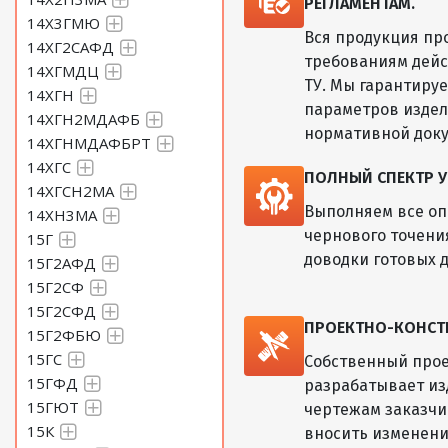
РЕГЛАМЕНТАМ.
14Х3ГМЮ
Вся продукция пр
14ХГ2САФД
требованиям дейс
14ХГМДЦ
ТУ. Мы гарантиру
14ХГН
параметров изде
14ХГН2МДАФБ
нормативной док
14ХГНМДАФБРТ
14ХГС
ПОЛНЫЙ СПЕКТР У
14ХГСН2МА
Выполняем все оп
14ХН3МА
чернового точени
15Г
доводки готовых д
15Г2АФД
15Г2СФ
15Г2СФД
ПРОЕКТНО-КОНСТ
15Г2ФБЮ
15ГС
Собственный прое
15ГФД
разрабатывает из
15ГЮТ
чертежам заказчик
15К
вносить изменени