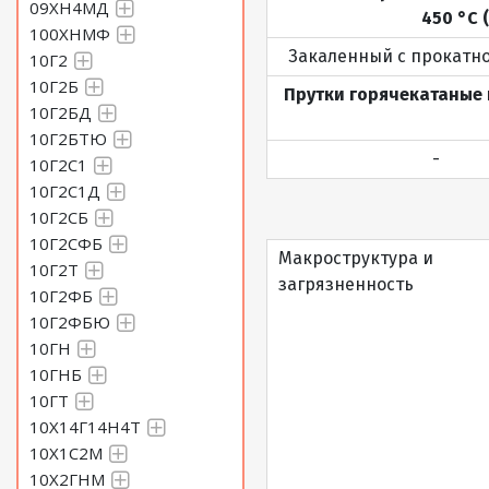
09ХН4МД
450 °С 
100ХНМФ
Закаленный с прокатно
10Г2
10Г2Б
Прутки горячекатаные п
10Г2БД
10Г2БТЮ
-
10Г2С1
10Г2С1Д
10Г2СБ
10Г2СФБ
Макроструктура и
10Г2Т
загрязненность
10Г2ФБ
10Г2ФБЮ
10ГН
10ГНБ
10ГТ
10Х14Г14Н4Т
10Х1С2М
10Х2ГНМ