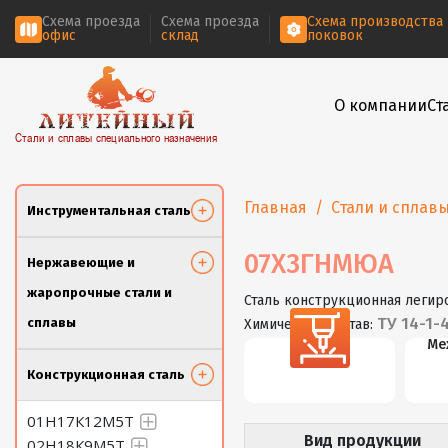
Схема проезда
Схема проезда
Схема производства
офис
склад
поковок
О компании
Ст
Стали и сплавы специального назначения
Главная
Стали и сплав
Инструментальная сталь
07Х3ГНМЮА
Нержавеющие и
жаропрочные стали и
Сталь конструкционная легир
ТУ 14-1-
сплавы
Химический состав:
Резка
Ме
Конструкционная сталь
01Н17К12М5Т
Вид продукции
02Н18К9М5Т