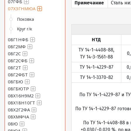
07ГФБ
Примечание
Сталь ни
07Х3ГНМЮА
Поковка
Круг г/к
08Г1НФБ
НТД
08Г2МФ
ТУ 14-1-4408-88,
08Г2С
0,
ТУ 14-3-1561-88
08Г2СФБ
ТУ 14-1-4229-87
0,
08Г2Т
08Г2ФБТ
ТУ 14-1-3370-82
0,
08ГБЮ
08ГБЮТР
По ТУ 14-1-4229-87 и 
08Х16Н9М2
08Х18Н10ГТ
По ТУ 14-1-4229-87 гото
08Х2Г2ФА
08ХМФЧА
По ТУ 14-1-4408-88 
08Ю
+0,030/-0,020 %, по м
08ЮА