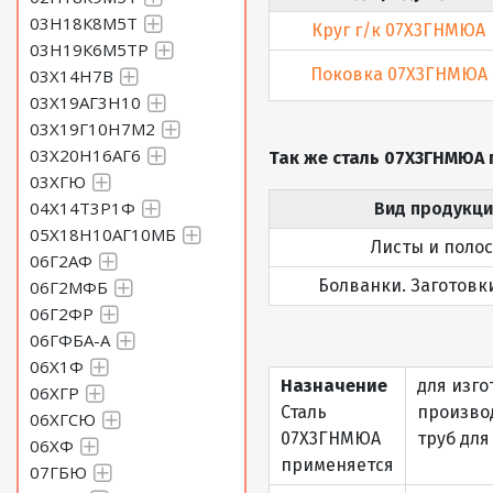
03Н18К8М5Т
Круг г/к 07Х3ГНМЮА
03Н19К6М5ТР
Поковка 07Х3ГНМЮА
03Х14Н7В
03Х19АГ3Н10
03Х19Г10Н7М2
03Х20Н16АГ6
Так же сталь 07Х3ГНМЮА 
03ХГЮ
04Х14Т3Р1Ф
Вид продукц
05Х18Н10АГ10МБ
Листы и поло
06Г2АФ
Болванки. Заготовк
06Г2МФБ
06Г2ФР
06ГФБА-А
06Х1Ф
Назначение
для изго
06ХГР
Сталь
произво
06ХГСЮ
07Х3ГНМЮА
труб дл
06ХФ
применяется
07ГБЮ