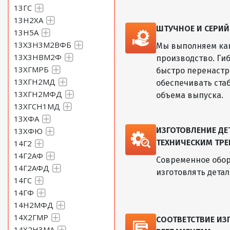
13ГС
13Н2ХА
ШТУЧНОЕ И СЕРИ
13Н5А
13Х3Н3М2ВФБ
Мы выполняем как
13Х3НВМ2Ф
производство. Ги
13ХГМРБ
быстро перенастр
13ХГН2МД
обеспечивать ста
13ХГН2МФД
объема выпуска.
13ХГСН1МД
13ХФА
ИЗГОТОВЛЕНИЕ Д
13ХФЮ
ТЕХНИЧЕСКИМ ТРЕ
14Г2
14Г2АФ
Современное обор
14Г2АФД
изготовлять дета
14ГС
14ГФ
14Н2МФД
14Х2ГМР
СООТВЕТСТВИЕ И
14Х2Н3МА