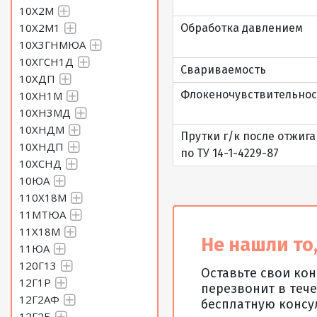
10Х2М
10Х2М1
Обработка давлением
10Х3ГНМЮА
10ХГСН1Д
Свариваемость
10ХДП
Флокеночувствительнос
10ХН1М
10ХН3МД
10ХНДМ
Прутки г/к после отжига
10ХНДП
по ТУ 14-1-4229-87
10ХСНД
10ЮА
110Х18М
11МТЮА
11Х18М
Не нашли то,
11ЮА
120Г13
Оставьте свои ко
12Г1Р
перезвонит в тече
12Г2АФ
бесплатную консу
12Г2Б