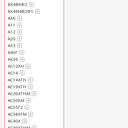
8Х4В9Ф2
8Х4М4В2Ф1
A36
А11
А12
А20
А35
А40Г
АК36
АС12ХН
АС14
АС14ХГН
АС19ХГН
АС20ХГНМ
АС30ХМ
АС35Г2
АС38ХГМ
АС40Х
АС40ХГНМ