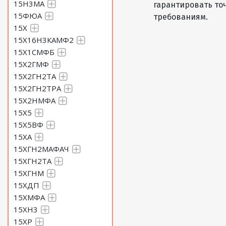
15Н3МА
гарантировать то
15ФЮА
требованиям.
15Х
15Х16Н3КАМФ2
15Х1СМФБ
15Х2ГМФ
15Х2ГН2ТА
15Х2ГН2ТРА
15Х2НМФА
15Х5
15Х5ВФ
15ХА
15ХГН2МАФАЧ
15ХГН2ТА
15ХГНМ
15ХДП
15ХМФА
15ХН3
15ХР