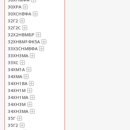
30ХРА
30ХСНВФА
32Г2
32Г2С
32Х2НВМБР
32ХН8М1ФК5А
33Х3СНМВФА
33ХН3МА
33ХС
34ХМ1А
34ХМА
34ХН1ВА
34ХН1М
34ХН1МА
34ХН3М
34ХН3МА
35Г
35Г2