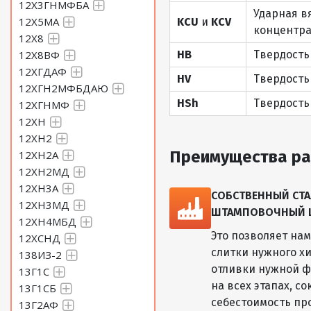
12Х3ГНМФБА
Ударная в
12Х5МА
KCU
и
KCV
концентра
12Х8
12Х8ВФ
HB
Твердость
12ХГДАФ
HV
Твердость
12ХГН2МФБДАЮ
HSh
Твердость
12ХГНМФ
12ХН
12ХН2
Преимущества ра
12ХН2А
12ХН2МД
12ХН3А
СОБСТВЕННЫЙ СТА
12ХН3МД
ШТАМПОВОЧНЫЙ ЦЕ
12ХН4МБД
Это позволяет на
12ХСНД
слитки нужного хи
138ИЗ-2
отливки нужной ф
13Г1С
на всех этапах, с
13Г1СБ
себестоимость пр
13Г2АФ