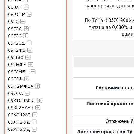
стали производится 
08ЮП
08ЮПР
По ТУ 14-1-3370-200
09Г2
титана до 0,030% и
09Г2Д
химич
09Г2С
09Г2СД
09Г2ФБ
09ГБЮ
09ГНФБ
09ГСНБЦ
09ГСФ
09Н2МФБА
Состояние пост
09СФА
09Х16НМ2Д
Листовой прокат по 
09ХГ2НАБЧ
09ХГН2АБ
Отожженый
09ХН2МД
09ХН3МД
Листовой прокат по ТУ 