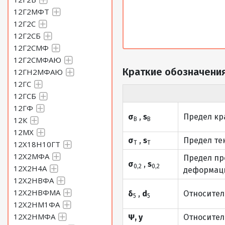
12Г2МФТ
12Г2С
12Г2СБ
12Г2СМФ
12Г2СМФАЮ
Краткие обозначения
12ГН2МФАЮ
12ГС
12ГСБ
12ГФ
σ
,
s
Предел кр
12К
В
В
12МХ
σ
,
s
Предел те
12Х18Н10ГТ
Т
Т
12Х2МФА
Предел пр
σ
,
s
0,2
0,2
12Х2Н4А
деформаци
12Х2НВФА
12Х2НВФМА
δ
,
d
Относител
5
5
12Х2НМ1ФА
12Х2НМФА
Ψ, y
Относител