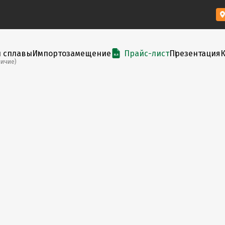
и сплавы
Импортозамещение
Прайс-лист
Презентация
личие)