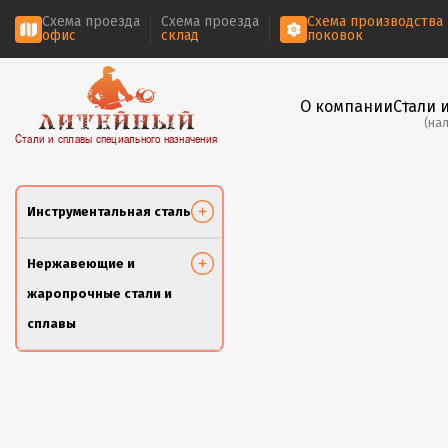
Схема проезда
Схема проезда
Схема производства
офис
склад
поковок
О компании
Стали 
(на
Стали и сплавы специального назначения
Инструментальная сталь
Нержавеющие и
жаропрочные стали и
сплавы