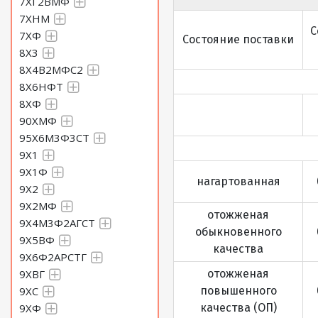
7ХГ2ВМФ
7ХНМ
С
7ХФ
Состояние поставки
8Х3
8Х4В2МФС2
8Х6НФТ
8ХФ
90ХМФ
95Х6М3Ф3СТ
9Х1
9Х1Ф
нагартованная
9Х2
9Х2МФ
отожженая
9Х4М3Ф2АГСТ
обыкновенного
9Х5ВФ
качества
9Х6Ф2АРСТГ
9ХВГ
отожженая
9ХС
повышенного
9ХФ
качества (ОП)