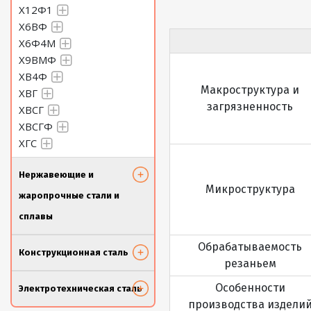
Х12Ф1
Х6ВФ
Х6Ф4М
Х9ВМФ
ХВ4Ф
Макроструктура и
ХВГ
загрязненность
ХВСГ
ХВСГФ
ХГС
Нержавеющие и
Микроструктура
жаропрочные стали и
сплавы
Обрабатываемость
Конструкционная сталь
резаньем
Особенности
Электротехническая сталь
производства издели