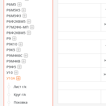
Р6М5
Р6М5К5
Р6М5Ф3
Р6Ф2К8М5
>
Р7М2Ф6-МП
Р8Ф2К8М5
Р9
Р9К10
Р9К5
Р9М4К6С
>
Р9М4К8
Р9Ф5
У10
>
У10А
Лист г/к
Круг г/к
Поковка