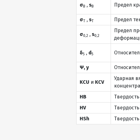
σ
,
s
Предел кр
В
В
σ
,
s
Предел те
Т
Т
Предел пр
σ
,
s
0,2
0,2
деформаци
δ
,
d
Относител
5
5
Ψ, y
Относител
Ударная в
KCU
и
KCV
концентра
HB
Твердость
HV
Твердость
HSh
Твердость