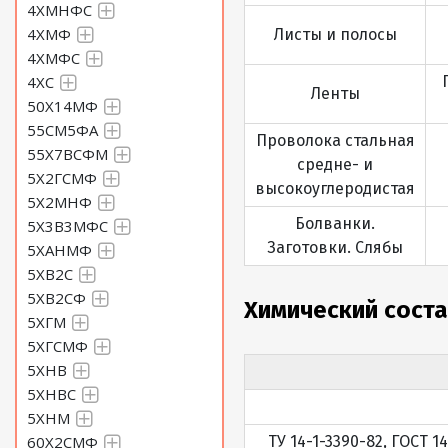
4ХМНФС
4ХМФ
Листы и полосы
4ХМФС
4ХС
Ленты
50Х14МФ
55СМ5ФА
Проволока стальная
55Х7ВСФМ
средне- и
5Х2ГСМФ
высокоуглеродистая
5Х2МНФ
Болванки.
5Х3В3МФС
Заготовки. Слябы
5ХАНМФ
5ХВ2С
5ХВ2СФ
Химический соста
5ХГМ
5ХГСМФ
5ХНВ
5ХНВС
5ХНМ
60Х2СМФ
ТУ 14-1-3390-82, ГОСТ 14