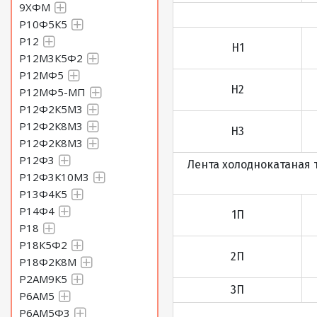
9ХФМ
Р10Ф5К5
Р12
Н1
Р12М3К5Ф2
Р12МФ5
Н2
Р12МФ5-МП
Р12Ф2К5М3
Р12Ф2К8М3
Н3
Р12Ф2К8М3
Р12Ф3
Лента холоднокатаная т
Р12Ф3К10М3
Р13Ф4К5
Р14Ф4
1П
Р18
Р18К5Ф2
2П
Р18Ф2К8М
Р2АМ9К5
3П
Р6АМ5
Р6АМ5Ф3