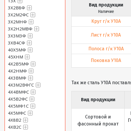
13Х
Вид продукции
3Х2В8Ф
Наличие
3Х2М2ФС
Круг г/к У10А
3Х2МНФ
3Х2Н2МВФ
Лист г/к У10А
3Х3М3Ф
3ХВ4СФ
Полоса г/к У10А
40Х5МФ
45ХНМ
Поковка У10А
4Х2В5МФ
4Х2НМФ
4Х3ВМФ
Так же сталь У10А поставл
4Х3М2ВФГС
4Х4ВМФС
4Х5В2ФС
Вид продукции
4Х5МФ1С
4Х5МФС
Сортовой и
4Х8В2
Г
фасонный прокат
4ХВ2С