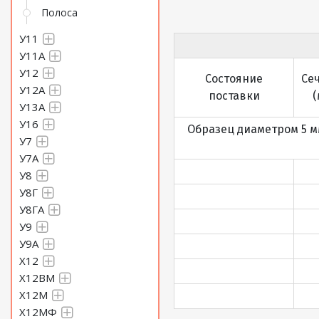
Полоса
У11
У11А
У12
Состояние
Се
У12А
поставки
(
У13А
У16
Образец диаметром 5 
У7
У7А
У8
У8Г
У8ГА
У9
У9А
Х12
Х12ВМ
Х12М
Х12МФ