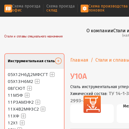
Схема проезда
Схема проезда
Схема производства
офис
склад
поковок
О компании
Стали 
(на
Стали и сплавы специального назначения
Главная
Стали и сплав
Инструментальная сталь
05Х12Н6Д2МФСГТ
У10А
05Х13Н6М2
Сталь инструментальная углер
08ГСЮТ
ТУ 14-1-3
Химический состав:
11М5Ф
2993-80
11Р3АМ3Ф2
Резка
Ме
11Х4В2МФ3С2
11ХФ
12Х1