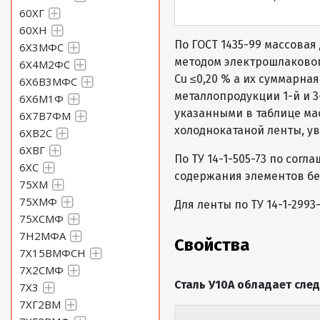
60ХГ
60ХН
По ГОСТ 1435-99 массовая
6Х3МФС
методом электрошлакового
6Х4М2ФС
Cu ≤0,20 % а их суммарная 
6Х6В3МФС
металлопродукции 1-й и 
6Х6М1Ф
указанными в таблице мас
6Х7В7ФМ
холоднокатаной ленты, ув
6ХВ2С
6ХВГ
По ТУ 14-1-505-73 по сог
6ХС
содержания элементов бе
75ХМ
75ХМФ
Для ленты по ТУ 14-1-299
75ХСМФ
7Н2МФА
Свойства
7Х15ВМФСН
7Х2СМФ
Сталь У10А обладает сл
7Х3
7ХГ2ВМ