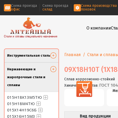
Схема проезда
Схема проезда
Схема производства
офис
склад
поковок
О компании
Ста
Стали и сплавы специального назначения
Главная
Стали и сплав
Инструментальная сталь
09Х18Н10Т (1Х18
Нержавеющие и
жаропрочные стали и
Сплав коррозионно-стойкий
ГОСТ 104
сплавы
Химический состав:
Резка
Ме
015Н18К13М5ТЮ
015Н18М4ТЮ
015Х14Н19С6Б
015Х16Н15М3
Вид продукции