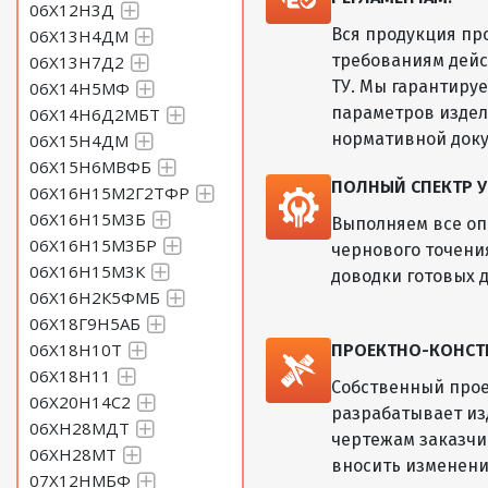
06Х12Н3Д
Вся продукция пр
06Х13Н4ДМ
требованиям дейс
06Х13Н7Д2
ТУ. Мы гарантиру
06Х14Н5МФ
параметров изде
06Х14Н6Д2МБТ
нормативной док
06Х15Н4ДМ
06Х15Н6МВФБ
ПОЛНЫЙ СПЕКТР У
06Х16Н15М2Г2ТФР
06Х16Н15М3Б
Выполняем все оп
06Х16Н15М3БР
чернового точени
06Х16Н15М3К
доводки готовых д
06Х16Н2К5ФМБ
06Х18Г9Н5АБ
06Х18Н10Т
ПРОЕКТНО-КОНСТ
06Х18Н11
Собственный прое
06Х20Н14С2
разрабатывает из
06ХН28МДТ
чертежам заказчик
06ХН28МТ
вносить изменени
07Х12НМБФ