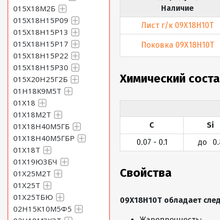
015Х18М2Б
Наличие
015Х18Н15Р09
Лист г/к 09Х18Н10Т
015Х18Н15Р13
015Х18Н15Р17
Поковка 09Х18Н10Т
015Х18Н15Р22
015Х18Н15Р30
Химический сост
015Х20Н25Г2Б
01Н18К9М5Т
01Х18
01Х18М2Т
C
Si
01Х18Н40М5ГБ
01Х18Н40М5ГБР
0.07 - 0.1
до 0.
01Х18Т
01Х19Ю3БЧ
Свойства
01Х25М2Т
01Х25Т
01Х25ТБЮ
09Х18Н10Т обладает сле
02Н15К10М5Ф5
Жаропрочность;