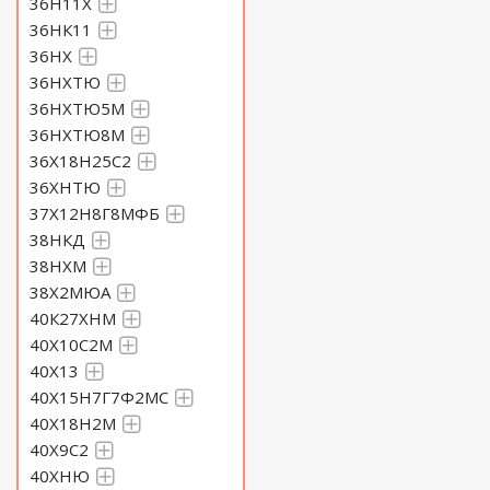
36Н11Х
36НК11
36НХ
36НХТЮ
36НХТЮ5М
36НХТЮ8М
36Х18Н25С2
36ХНТЮ
37Х12Н8Г8МФБ
38НКД
38НХМ
38Х2МЮА
40К27ХНМ
40Х10С2М
40Х13
40Х15Н7Г7Ф2МС
40Х18Н2М
40Х9С2
40ХНЮ