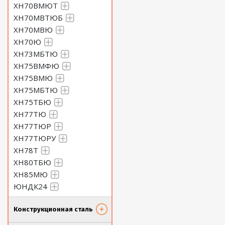
ХН70ВМЮТ
ХН70МВТЮБ
ХН70МВЮ
ХН70Ю
ХН73МБТЮ
ХН75ВМФЮ
ХН75ВМЮ
ХН75МБТЮ
ХН75ТБЮ
ХН77ТЮ
ХН77ТЮР
ХН77ТЮРУ
ХН78Т
ХН80ТБЮ
ХН85МЮ
ЮНДК24
Конструкционная сталь