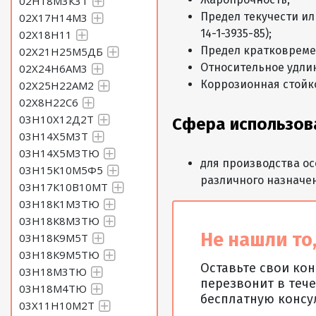
02Н18М3К3Т
Предел текучести ил
02Х17Н14М3
14-1-3935-85);
02Х18Н11
Предел кратковреме
02Х21Н25М5ДБ
Относительное удли
02Х24Н6АМ3
Коррозионная стойк
02Х25Н22АМ2
02Х8Н22С6
03Н10Х12Д2Т
Сфера использов
03Н14Х5М3Т
03Н14Х5М3ТЮ
для производства о
03Н15К10М5Ф5
различного назначе
03Н17К10В10МТ
03Н18К1М3ТЮ
03Н18К8М3ТЮ
Не нашли то,
03Н18К9М5Т
03Н18К9М5ТЮ
Оставьте свои ко
03Н18М3ТЮ
перезвонит в тече
03Н18М4ТЮ
бесплатную консу
03Х11Н10М2Т