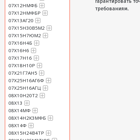
гарантировать то
07Х12НМФБ
требованиям.
07Х12НМФБР
07Х13АГ20
07Х15Н30В5М2
07Х15Н7ЮМ2
07Х16Н4Б
07Х16Н6
07Х17Н16
07Х18Н10Р
07Х21Г7АН5
07Х25Н16АГ6Ф
07Х25Н16АГЦ
08Х10Н20Т2
08Х13
08Х14МФ
08Х14Н2К3МФБ
08Х14Ф
08Х15Н24В4ТР