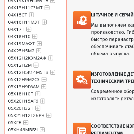
04Х14К13Н4М3ТВ
04Х15Н11С3МТ
04Х15СТ
ШТУЧНОЕ И СЕРИ
04Х16Н11М3Т
Мы выполняем как
04Х17Т
производство. Ги
04Х18Н10
быстро перенастр
04Х19МАФТ
обеспечивать ста
04Х25Н5М2
объема выпуска.
05Х12Н2К3М2АФ
05Х12Н2М
05Х12Н5К14М5ТВ
ИЗГОТОВЛЕНИЕ Д
05Х12Н9М2С3
ТЕХНИЧЕСКИМ ТРЕ
05Х15Н9Г6АМ
Современное обор
05Х18Н10Т
изготовлять дета
05Х20Н15АГ6
05Х20Н32Т
05Х21Н12Г2БРЧ
05ХГБ
СООТВЕТСТВИЕ И
05ХН46МВБЧ
РЕГЛАМЕНТАМ.