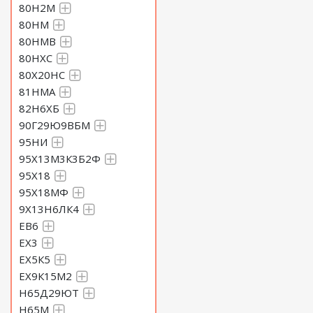
80Н2М
80НМ
80НМВ
80НХС
80Х20НС
81НМА
82Н6ХБ
90Г29Ю9ВБМ
95НИ
95Х13М3К3Б2Ф
95Х18
95Х18МФ
9Х13Н6ЛК4
ЕВ6
ЕХ3
ЕХ5К5
ЕХ9К15М2
Н65Д29ЮТ
Н65М