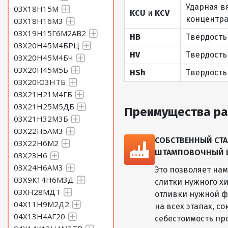
Ударная в
03Х18Н15М
KCU
и
KCV
концентра
03Х18Н16М3
03Х19Н15Г6М2АВ2
HB
Твердость
03Х20Н45М4БРЦ
HV
Твердость
03Х20Н45М4БЧ
03Х20Н45М5Б
HSh
Твердость
03Х20Ю3НТБ
03Х21Н21М4ГБ
03Х21Н25М5ДБ
Преимущества ра
03Х21Н32М3Б
03Х22Н5АМ3
СОБСТВЕННЫЙ СТА
03Х22Н6М2
ШТАМПОВОЧНЫЙ ЦЕ
03Х23Н6
03Х24Н6АМ3
Это позволяет на
03Х9К14Н6М3Д
слитки нужного хи
03ХН28МДТ
отливки нужной ф
04Х11Н9М2Д2
на всех этапах, с
04Х13Н4АГ20
себестоимость пр