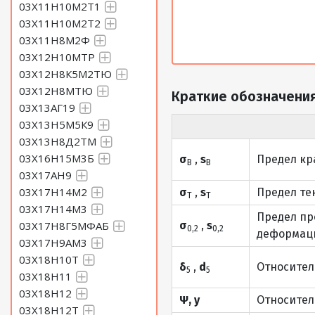
03Х11Н10М2Т1
03Х11Н10М2Т2
03Х11Н8М2Ф
03Х12Н10МТР
03Х12Н8К5М2ТЮ
03Х12Н8МТЮ
Краткие обозначения
03Х13АГ19
03Х13Н5М5К9
03Х13Н8Д2ТМ
03Х16Н15М3Б
σ
,
s
Предел кр
В
В
03Х17АН9
03Х17Н14М2
σ
,
s
Предел те
Т
Т
03Х17Н14М3
Предел пр
03Х17Н8Г5МФАБ
σ
,
s
0,2
0,2
деформаци
03Х17Н9АМ3
03Х18Н10Т
δ
,
d
Относител
5
5
03Х18Н11
03Х18Н12
Ψ, y
Относител
03Х18Н12Т