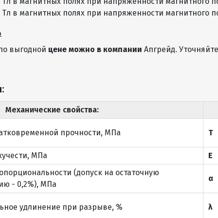
Tл в магнитных полях при напряженности магнитного по
Tл в магнитных полях при напряженности магнитного по
1,6
500 – 2300 Х 1000 - 6000
12,56
4
1,7
500 – 2300 Х 1000 - 6000
9,42
по выгодной
цене можно в компании
Апгрейд. Уточняйт
1,8
500 – 2300 Х 1000 - 6000
14,13
2,0
500 – 2300 Х 1000 - 6000
15,70
:
2,2
500 – 2350 Х 3000 - 6000
17,27
Механические свойства:
2,5
500 – 2350 Х 3000 - 6000
19,63
атковременной прочности, МПа
Т
2,8
500 – 2350 Х 3000 - 6000
21,98
кучести, МПа
Е
3,0
500 – 2350 Х 3000 - 6000
23,55
опорциональности (допуск на остаточную
3,2
500 – 2350 Х 3000 - 6000
25,12
α
ю - 0,2%), МПа
3,5
1250 – 2350 Х 2000 - 4750
27,48
ьное удлинение при разрыве, %
λ