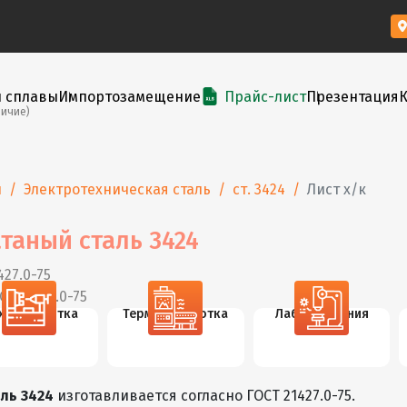
и сплавы
Импортозамещение
Прайс-лист
Презентация
личие)
ы
Электротехническая сталь
ст. 3424
Лист х/к
таный сталь 3424
427.0-75
СТ 21427.0-75
х. обработка
Термообработка
Лаб. испытания
ль 3424
изготавливается согласно ГОСТ 21427.0-75.