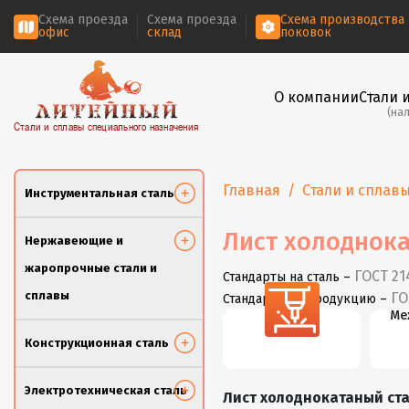
Схема проезда
Схема проезда
Схема производства
офис
склад
поковок
О компании
Стали 
(на
Стали и сплавы специального назначения
Главная
Стали и сплав
Инструментальная сталь
Лист холоднока
Нержавеющие и
жаропрочные стали и
ГОСТ 21
Стандарты на сталь –
сплавы
ГО
Стандарты на продукцию –
Резка
Ме
Конструкционная сталь
Электротехническая сталь
Лист холоднокатаный ста