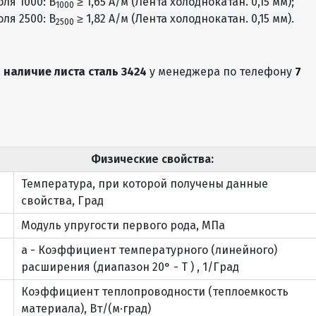
ля 1000: B
≥ 1,65 А/м (Лента холоднокатан. 0,15 мм);
1000
ля 2500: B
≥ 1,82 А/м (Лента холоднокатан. 0,15 мм).
А, Б
ПН, ПУ, ПВ, ПО
О, НО
По запросу
2500
А, Б
ПН, ПУ, ПВ, ПО
О, НО
По запросу
е
наличие листа сталь 3424
у менеджера по телефону
7
А, Б
ПН, ПУ, ПВ, ПО
О, НО
По запросу
А, Б
ПН, ПУ, ПВ, ПО
О, НО
По запросу
А, Б
ПН, ПУ, ПВ, ПО
О, НО
По запросу
Физические свойства:
А, Б
ПН, ПУ, ПВ, ПО
О, НО
По запросу
Температура, при которой получены данные
А, Б
ПН, ПУ, ПВ, ПО
О, НО
По запросу
свойства, Град
Модуль упругости первого рода, МПа
А, Б
ПН, ПУ, ПВ, ПО
О, НО
По запросу
a - Коэффициент температурного (линейного)
А, Б
ПН, ПУ, ПВ, ПО
О, НО
По запросу
расширения (диапазон 20° - T ) , 1/Град
А, Б
ПН, ПУ, ПВ, ПО
О, НО
По запросу
Коэффициент теплопроводности (теплоемкость
материала), Вт/(м·град)