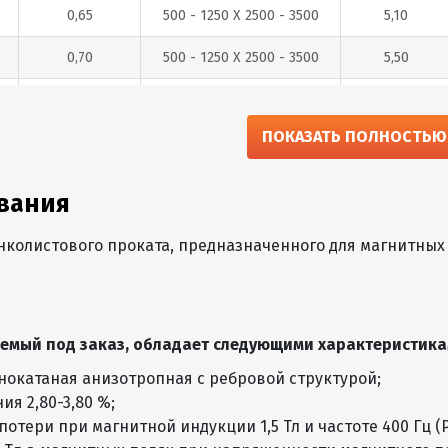
0,65
500 - 1250 Х 2500 - 3500
5,10
0,70
500 - 1250 Х 2500 - 3500
5,50
0,75
500 - 1250 Х 2500 - 3500
5,89
ПОКАЗАТЬ ПОЛНОСТЬЮ
0,80
500 – 1600 Х 1000 - 4000
6,28
0,90
500 – 1700 Х 1000 - 4000
7,07
вания
1,0
500 – 1700 Х 1000 - 4000
7,85
нколистового проката, предназначенного для магнитных
1,1
500 – 1800 Х 1000 - 4200
9,42
1,2
500 – 1800 Х 1000 - 4200
9,42
ляемый под заказ, обладает следующими характеристика
1,3
500 – 1800 Х 1000 - 4200
10,21
однокатаная анизотропная с ребровой структурой;
1,4
500 – 2300 Х 1000 - 6000
10,99
ия 2,80-3,80 %;
потери при магнитной индукции 1,5 Тл и частоте 400 Гц (
1,5
500 – 2300 Х 1000 - 6000
11,78