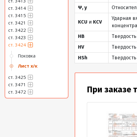
ст. 3413
Лист 3,8 Сталь 3424
Ψ, y
Относител
ст. 3414
Лист 3,9 Сталь 3424
ст. 3415
Ударная в
KCU
и
KCV
ст. 3421
концентра
Лист 4 Сталь 3424
ст. 3422
HB
Твердость
ст. 3423
Лист 4,2 Сталь 3424
ст. 3424
HV
Твердость
Лист 4,5 Сталь 3424
Поковка
HSh
Твердость
Лист 4,8 Сталь 3424
Лист х/к
ст. 3425
Лист 5,5 Сталь 3424
ст. 3471
При заказе 
Лист 5 Сталь 3424
ст. 3472