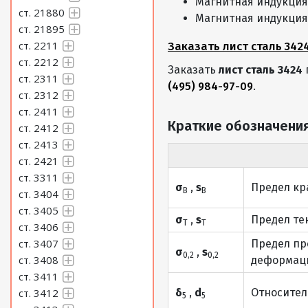
Магнитная индукция 
ст. 21880
Магнитная индукция 
Лист 1,6 Сталь 3424
ст. 21895
ст. 2211
Заказать лист сталь 342
Лист 1,7 Сталь 3424
ст. 2212
Заказать
лист сталь 3424
ст. 2311
Лист 1,8 Сталь 3424
(495) 984-97-09
.
ст. 2312
Лист 2 Сталь 3424
ст. 2411
Краткие обозначения
ст. 2412
Лист 2,2 Сталь 3424
ст. 2413
ст. 2421
Лист 2,5 Сталь 3424
ст. 3311
σ
,
s
Предел кр
В
В
ст. 3404
Лист 2,8 Сталь 3424
ст. 3405
σ
,
s
Предел те
Лист 3 Сталь 3424
Т
Т
ст. 3406
ст. 3407
Предел пр
σ
,
Лист 3,2 Сталь 3424
s
0,2
0,2
ст. 3408
деформаци
ст. 3411
Лист 3,5 Сталь 3424
ст. 3412
δ
,
d
Относител
5
5