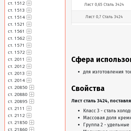
ст. 1512
Лист 0,65 Сталь 3424
ст. 1513
ст. 1514
Лист 0,7 Сталь 3424
ст. 1521
Лист 0,75 Сталь 3424
ст. 1561
ст. 1562
Лист 0,8 Сталь 3424
ст. 1571
ст. 1572
Лист 0,9 Сталь 3424
Сфера использо
ст. 2011
ст. 2012
Лист 1 Сталь 3424
для изготовления то
ст. 2013
Лист 1,1 Сталь 3424
ст. 2014
ст. 20850
Свойства
Лист 1,2 Сталь 3424
ст. 20880
Лист сталь 3424, постав
ст. 20895
Лист 1,3 Сталь 3424
ст. 2111
Класс 3 - сталь хол
ст. 2112
Лист 1,4 Сталь 3424
Массовая доля кремн
ст. 21850
Группа 2 - удельные 
Лист 1,5 Сталь 3424
ст. 21860