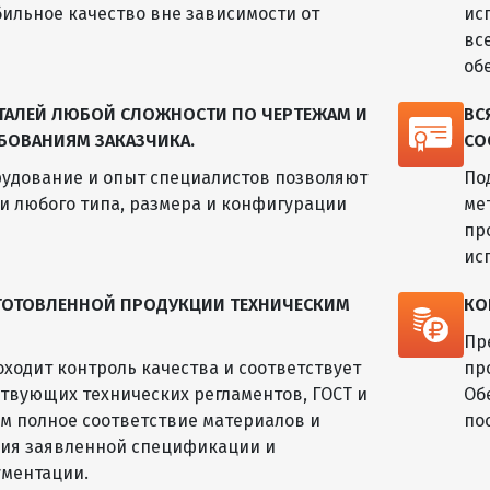
бильное качество вне зависимости от
ис
вс
об
ЕТАЛЕЙ ЛЮБОЙ СЛОЖНОСТИ ПО ЧЕРТЕЖАМ И
ВС
БОВАНИЯМ ЗАКАЗЧИКА.
СО
удование и опыт специалистов позволяют
По
ли любого типа, размера и конфигурации
ме
пр
ис
ЗГОТОВЛЕННОЙ ПРОДУКЦИИ ТЕХНИЧЕСКИМ
КО
Пр
оходит контроль качества и соответствует
пр
твующих технических регламентов, ГОСТ и
Об
ем полное соответствие материалов и
по
лия заявленной спецификации и
ументации.