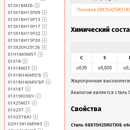
015Х18М2Б
Поковка 08Х15Н25М3Т
015Х18Н15Р09
015Х18Н15Р13
015Х18Н15Р17
Химический сост
015Х18Н15Р22
015Х18Н15Р30
015Х20Н25Г2Б
01Н18К9М5Т
C
S
01Х18
01Х18М2Т
≤0,10
≤0,020
≤0
01Х18Н40М5ГБ
Жаропрочная высоколеги
01Х18Н40М5ГБР
01Х18Т
Аналогом является сталь 
01Х19Ю3БЧ
01Х25М2Т
Свойства
01Х25Т
01Х25ТБЮ
02Н15К10М5Ф5
Сталь 08Х15Н25М3ТЮБ об