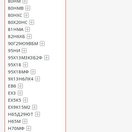
80НМ
80НМВ
80НХС
80Х20НС
81НМА
82Н6ХБ
90Г29Ю9ВБМ
95НИ
95Х13М3К3Б2Ф
95Х18
95Х18МФ
9Х13Н6ЛК4
ЕВ6
ЕХ3
ЕХ5К5
ЕХ9К15М2
Н65Д29ЮТ
Н65М
Н70МФ