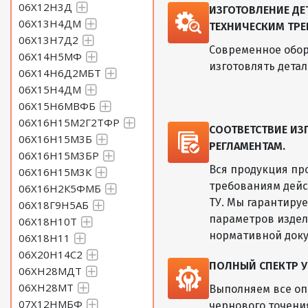
06Х12Н3Д
ИЗГОТОВЛЕНИЕ Д
06Х13Н4ДМ
ТЕХНИЧЕСКИМ ТРЕ
06Х13Н7Д2
Современное обор
06Х14Н5МФ
изготовлять дета
06Х14Н6Д2МБТ
06Х15Н4ДМ
06Х15Н6МВФБ
06Х16Н15М2Г2ТФР
СООТВЕТСТВИЕ И
06Х16Н15М3Б
РЕГЛАМЕНТАМ.
06Х16Н15М3БР
Вся продукция пр
06Х16Н15М3К
требованиям дейс
06Х16Н2К5ФМБ
ТУ. Мы гарантиру
06Х18Г9Н5АБ
параметров изде
06Х18Н10Т
нормативной док
06Х18Н11
06Х20Н14С2
ПОЛНЫЙ СПЕКТР У
06ХН28МДТ
06ХН28МТ
Выполняем все оп
07Х12НМБФ
чернового точени