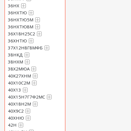
36НХ
36НХТЮ
36НХТЮ5М
36НХТЮ8М
36Х18Н25С2
36ХНТЮ
37Х12Н8Г8МФБ
38НКД
38НХМ
38Х2МЮА
40К27ХНМ
40Х10С2М
40Х13
40Х15Н7Г7Ф2МС
40Х18Н2М
40Х9С2
40ХНЮ
42Н