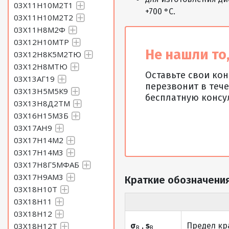
03Х11Н10М2Т1
+700 °С.
03Х11Н10М2Т2
03Х11Н8М2Ф
03Х12Н10МТР
Не нашли то,
03Х12Н8К5М2ТЮ
03Х12Н8МТЮ
Оставьте свои ко
03Х13АГ19
перезвонит в тече
03Х13Н5М5К9
бесплатную консу
03Х13Н8Д2ТМ
03Х16Н15М3Б
03Х17АН9
03Х17Н14М2
03Х17Н14М3
03Х17Н8Г5МФАБ
03Х17Н9АМ3
Краткие обозначения
03Х18Н10Т
03Х18Н11
03Х18Н12
03Х18Н12Т
σ
,
s
Предел кр
В
В