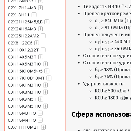
02Н18М3К3Т
-1
Твердость HB 10
≤ 2
02Х17Н14М3
Предел кратковреме
02Х18Н11
σ
≥ 840 МПа (П
02Х21Н25М5ДБ
в
σ
≥ 910 МПа (П
02Х24Н6АМ3
в
Предел текучести ил
02Х25Н22АМ2
σ
|σ
≥ 440 МП
02Х8Н22С6
Т
0,2
σ
|σ
≥ 340 МП
03Н10Х12Д2Т
Т
0,2
Относительное удли
03Н14Х5М3Т
Относительное удли
03Н14Х5М3ТЮ
δ
≥ 18% (Прокат
03Н15К10М5Ф5
5
δ
≥ 34% (Прокат
03Н17К10В10МТ
5
Ударная вязкость:
03Н18К1М3ТЮ
KCU ≥ 500 кДж /
03Н18К8М3ТЮ
KCU ≥ 1800 кДж 
03Н18К9М5Т
03Н18К9М5ТЮ
03Н18М3ТЮ
Сфера использов
03Н18М4ТЮ
03Х11Н10М2Т
для изготовления ди