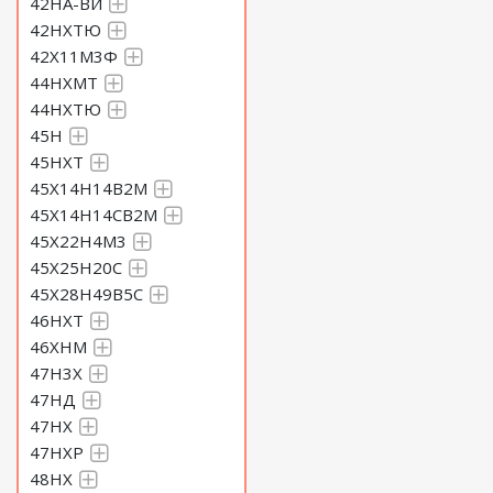
42НА-ВИ
42НХТЮ
42Х11М3Ф
44НХМТ
44НХТЮ
45Н
45НХТ
45Х14Н14В2М
45Х14Н14СВ2М
45Х22Н4М3
45Х25Н20С
45Х28Н49В5С
46НХТ
46ХНМ
47Н3Х
47НД
47НХ
47НХР
48НХ