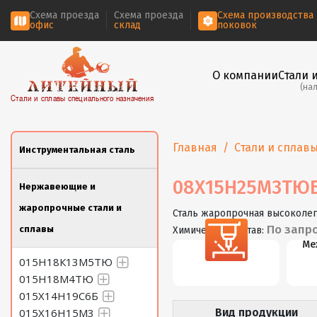
Схема проезда
Схема проезда
Схема производства
офис
склад
поковок
О компании
Стали 
(на
Стали и сплавы специального назначения
Главная
Стали и сплав
Инструментальная сталь
08Х15Н25М3ТЮ
Нержавеющие и
жаропрочные стали и
Сталь жаропрочная высоколе
По запр
сплавы
Химический состав:
Резка
Ме
015Н18К13М5ТЮ
015Н18М4ТЮ
015Х14Н19С6Б
015Х16Н15М3
Вид продукции