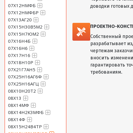
07Х12НМФБ
доводки готовых д
07Х12НМФБР
07Х13АГ20
ПРОЕКТНО-КОНСТ
07Х15Н30В5М2
07Х15Н7ЮМ2
Собственный прое
07Х16Н4Б
разрабатывает из
07Х16Н6
чертежам заказчик
07Х17Н16
вносить изменени
07Х18Н10Р
гарантировать то
07Х21Г7АН5
требованиям.
07Х25Н16АГ6Ф
07Х25Н16АГЦ
08Х10Н20Т2
08Х13
08Х14МФ
08Х14Н2К3МФБ
08Х14Ф
08Х15Н24В4ТР