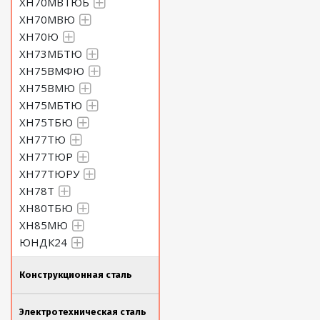
ХН70МВТЮБ
ХН70МВЮ
ХН70Ю
ХН73МБТЮ
ХН75ВМФЮ
ХН75ВМЮ
ХН75МБТЮ
ХН75ТБЮ
ХН77ТЮ
ХН77ТЮР
ХН77ТЮРУ
ХН78Т
ХН80ТБЮ
ХН85МЮ
ЮНДК24
Конструкционная сталь
Электротехническая сталь