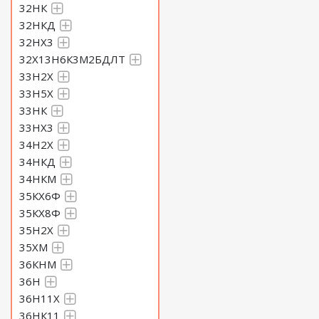
32НК
32НКД
32НХ3
32Х13Н6К3М2БДЛТ
33Н2Х
33Н5Х
33НК
33НХ3
34Н2Х
34НКД
34НКМ
35КХ6Ф
35КХ8Ф
35Н2Х
35ХМ
36КНМ
36Н
36Н11Х
36НК11