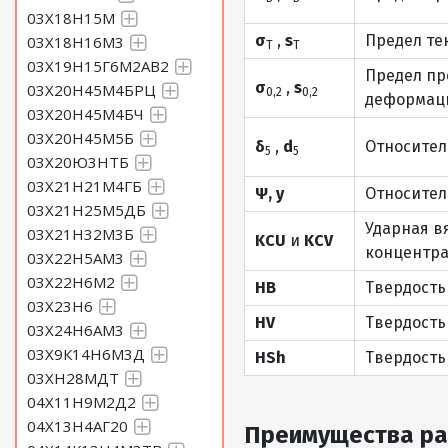
03Х18Н15М
σ
,
s
Предел те
03Х18Н16М3
Т
Т
03Х19Н15Г6М2АВ2
Предел пр
σ
,
s
03Х20Н45М4БРЦ
0,2
0,2
деформаци
03Х20Н45М4БЧ
03Х20Н45М5Б
δ
,
d
Относител
5
5
03Х20Ю3НТБ
03Х21Н21М4ГБ
Ψ, y
Относител
03Х21Н25М5ДБ
Ударная в
03Х21Н32М3Б
KCU
и
KCV
концентра
03Х22Н5АМ3
03Х22Н6М2
HB
Твердость
03Х23Н6
HV
Твердость
03Х24Н6АМ3
03Х9К14Н6М3Д
HSh
Твердость
03ХН28МДТ
04Х11Н9М2Д2
04Х13Н4АГ20
Преимущества ра