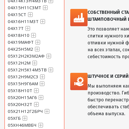
04Х14К13Н4М3ТВ
04Х15Н11С3МТ
СОБСТВЕННЫЙ СТА
04Х15СТ
ШТАМПОВОЧНЫЙ ЦЕ
04Х16Н11М3Т
04Х17Т
Это позволяет на
04Х18Н10
слитки нужного хи
04Х19МАФТ
отливки нужной ф
04Х25Н5М2
на всех этапах, с
05Х12Н2К3М2АФ
себестоимость пр
05Х12Н2М
05Х12Н5К14М5ТВ
ШТУЧНОЕ И СЕРИ
05Х12Н9М2С3
05Х15Н9Г6АМ
Мы выполняем как
05Х18Н10Т
производство. Ги
05Х20Н15АГ6
быстро перенастр
05Х20Н32Т
обеспечивать ста
05Х21Н12Г2БРЧ
объема выпуска.
05ХГБ
05ХН46МВБЧ