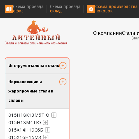
Схема проезда
Схема проезда
Схема производства
офис
склад
поковок
О компании
Стали 
(на
Стали и сплавы специального назначения
Инструментальная сталь
Нержавеющие и
жаропрочные стали и
сплавы
015Н18К13М5ТЮ
015Н18М4ТЮ
015Х14Н19С6Б
015Х16Н15М3