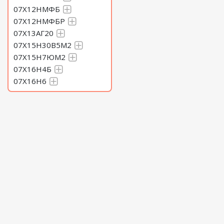
07Х12НМФБ
07Х12НМФБР
07Х13АГ20
07Х15Н30В5М2
07Х15Н7ЮМ2
07Х16Н4Б
07Х16Н6