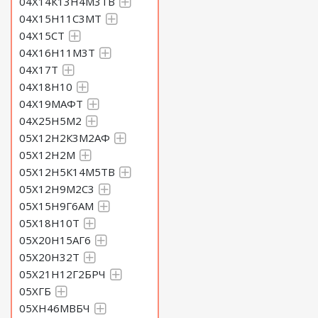
04Х14К13Н4М3ТВ
04Х15Н11С3МТ
04Х15СТ
04Х16Н11М3Т
04Х17Т
04Х18Н10
04Х19МАФТ
04Х25Н5М2
05Х12Н2К3М2АФ
05Х12Н2М
05Х12Н5К14М5ТВ
05Х12Н9М2С3
05Х15Н9Г6АМ
05Х18Н10Т
05Х20Н15АГ6
05Х20Н32Т
05Х21Н12Г2БРЧ
05ХГБ
05ХН46МВБЧ