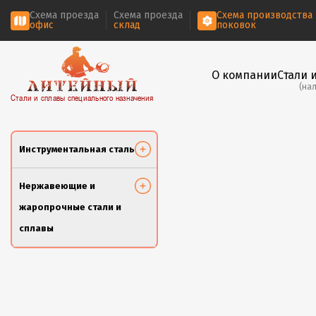
Схема проезда
Схема проезда
Схема производства
офис
склад
поковок
О компании
Стали 
(на
Стали и сплавы специального назначения
Инструментальная сталь
Нержавеющие и
жаропрочные стали и
сплавы