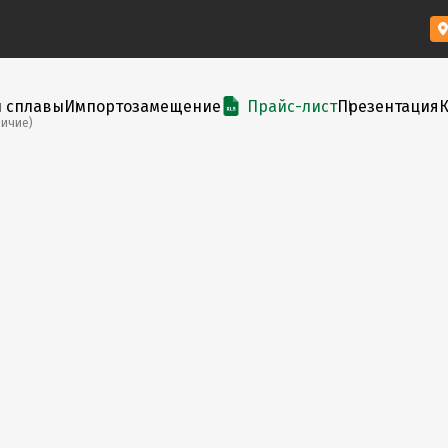
и сплавы
Импортозамещение
Прайс-лист
Презентация
личие)