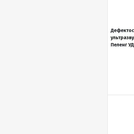
Дефектос
ультразв
Пеленг УД