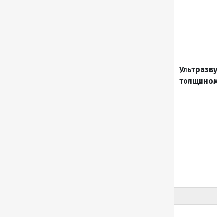
Ультразв
толщином