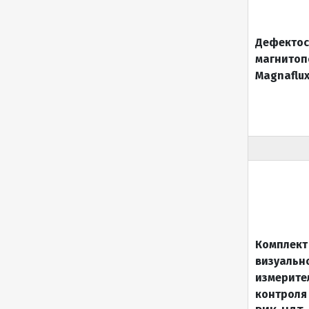
Дефектос
магнито
Magnaflux
Комплект
визуальн
измерите
контроля