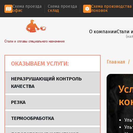
Схема проезда
Схема проезда
Схема производства
офис
склад
поковок
О компании
Стали 
(на
Стали и сплавы специального назначения
Главная
ОКАЗЫВАЕМ УСЛУГИ:
НЕРАЗРУШАЮЩИЙ КОНТРОЛЬ
Ус
КАЧЕСТВА
ко
РЕЗКА
ТЕРМООБРАБОТКА
Уль
Уль