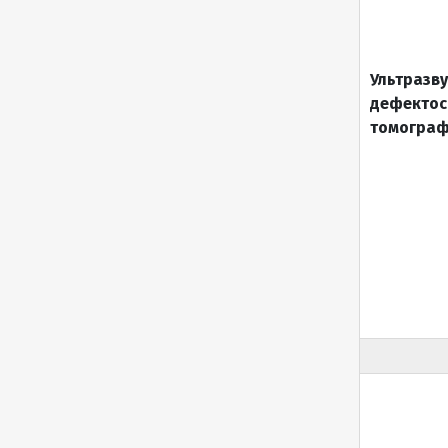
Ультразв
дефектос
томограф