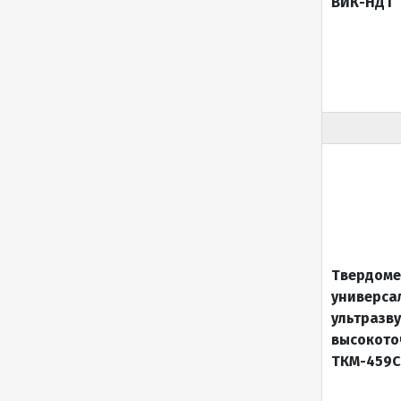
ВИК-НДТ
Твердоме
универса
ультразв
высокот
ТКМ-459С